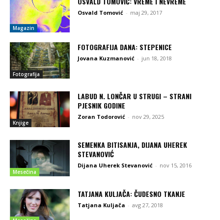
OSVALD TOMOVIĆ: VREME I NEVREME
Osvald Tomović
-
maj 29, 2017
Magazin
FOTOGRAFIJA DANA: STEPENICE
Jovana Kuzmanović
-
jun 18, 2018
Fotografija
LABUD N. LONČAR U STRUGI – STRANI
PJESNIK GODINE
Zoran Todorović
-
nov 29, 2025
Knjige
SEMENKA BITISANJA, DIJANA UHEREK
STEVANOVIĆ
Dijana Uherek Stevanović
-
nov 15, 2016
Mesečina
TATJANA KULJAČA: ČUDESNO TKANJE
Tatjana Kuljača
-
avg 27, 2018