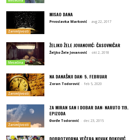
Mesečina
MISAO DANA
Prvoslavka Marković
-
avg 22, 2017
Zanimljivosti
ŽELJKO ŽELE JOVANOVIĆ: ČASOVNIČAR
Željko Žele Jovanović
-
okt 2, 2018
Mesečina
NA DANAŠNJI DAN: 5. FEBRUAR
Zoran Todorović
-
feb 5, 2020
Zanimljivosti
ZA MIRAN SAN I DOBAR DAN: NARUTO 119.
EPIZODA
Đorđe Todorović
-
dec 23, 2015
Zanimljivosti
DOBROTVORNA VEČERA NOVAK ĐOKOVIĆ