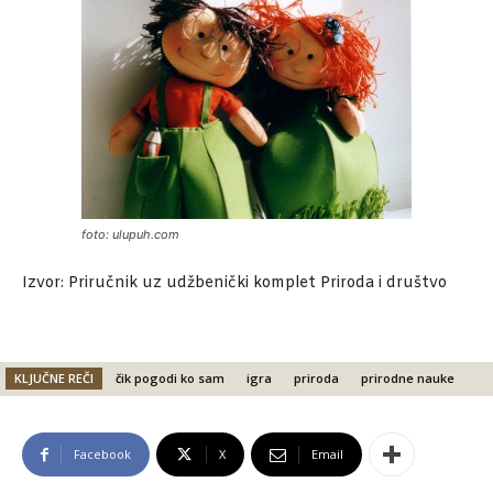
foto: ulupuh.com
Izvor: Priručnik uz udžbenički komplet Priroda i društvo
KLJUČNE REČI
čik pogodi ko sam
igra
priroda
prirodne nauke
Facebook
X
Email