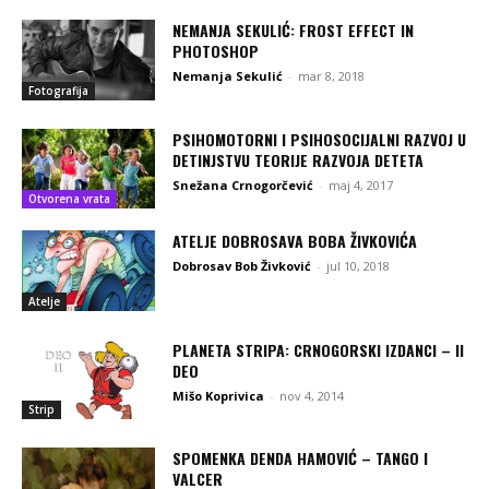
NEMANJA SEKULIĆ: FROST EFFECT IN
PHOTOSHOP
Nemanja Sekulić
-
mar 8, 2018
Fotografija
PSIHOMOTORNI I PSIHOSOCIJALNI RAZVOJ U
DETINJSTVU TEORIJE RAZVOJA DETETA
Snežana Crnogorčević
-
maj 4, 2017
Otvorena vrata
ATELJE DOBROSAVA BOBA ŽIVKOVIĆA
Dobrosav Bob Živković
-
jul 10, 2018
Atelje
PLANETA STRIPA: CRNOGORSKI IZDANCI – II
DEO
Mišo Koprivica
-
nov 4, 2014
Strip
SPOMENKA DENDA HAMOVIĆ – TANGO I
VALCER