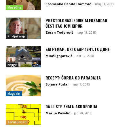
Spomenka Denda Hamović
-
maj 31, 2019
Mesečina
PRESTOLONASLEDNIK ALEKSANDAR
ČESTITAO JOM KIPUR
Zoran Todorović
-
sep 18, 2018
Priključenija
БАГРЕМАР, ОКТОБАР 1941. ГОДИНЕ
Miloš Ignjatović
-
okt 12, 2018
Knjige
RECEPT: ČORBA OD PARADAJZA
Bojana Pudar
-
maj 7, 2015
Magazin
DA LI STE ZNALI: AKROFOBIJA
Marija Pašalić
-
jan 20, 2018
Zanimljivosti