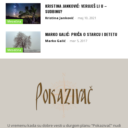
KRISTINA JANKOVIĆ: VERUJEŠ LI U –
SUDBINU?
Kristina Janković
-
maj 10, 2021
Mesečina
MARKO GALIĆ: PRIČA O STARCU I DETETU
Marko Galić
-
mar 5, 2017
Mesečina
U vremenu kada su dobre vesti u durgom planu "Pokazivač" nudi