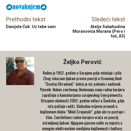
Prethodni tekst
Sledeći tekst
Danijela Ćuk: Uz tebe sam
Atelje Sabahudina
Muranovića Murana (Pero i
tuš, A3)
Željko Perović
Rođen je 1952. godine u Sarajevu gdje mladuje i piše.
Zbog iskazane ljubavi prema poeziji u Osnovnoj školi
"Dositej Obradović" dobio je niz pohvala i nadimak
Pjesnik. Nakon završenog školovanja svoju radnu karijeru
započinje u kancelarijama sarajevskog Energoinvesta.
Sticajem okolnosti 2002. godine odlazi u Švedsku, gdje
iste počinje raditi. Slobodno vrijeme provodi u
književnom klubu “Miloš Crnjanski”, gdje ubrzo postaje i
član. Završetkom radne karijere vraća se poeziji,
ostavljenoj ljubavi. Njjegove pjesme našle su mjesto u
mnogim elektronskim medijima književnosti i kulture.