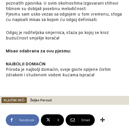
poznatih pjesnika. U ovim okolnostima izgovarani stihovi
tišinom su dobijali posebnu melodičnost.
Pjesmu sam usko vezao sa odgojem u tom vremenu, stoga
ću napisati misao sa kojom ću odgoj definisati.
Odgoj je roditeljska smjernica, staza po kojoj se kroz
budučnost smjelije korača!
Misao odabrana za ovu pjesmu:
NAJBOLJI DOMAĆIN
Priroda je najbolji domaćin, svoje goste opijene čistim
zdrakom i studenom vodom kućama ispraća!
KLJUČNE REČI
Željko Perović
Facebook
X
Email