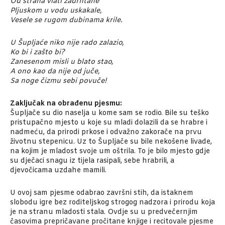
Od straha vlati zadrhtane
Pljuskom u vodu uskakale,
Vesele se rugom dubinama krile.
U Šupljaće niko nije rado zalazio,
Ko bi i zašto bi?
Zanesenom misli u blato stao,
A ono ka
o da nije od juče,
Sa noge čizmu sebi povuče!
Zaključak na obrađenu pjesmu:
Šupljače su dio naselja u kome sam se rodio. Bile su teško
pristupačno mjesto u koje su mladi dolazili da se hrabre i
nadmeću, da prirodi prkose i odvažno zakorače na prvu
životnu stepenicu. Uz to Šupljače su bile nekošene livade,
na kojim je mladost svoje um oštrila. To je bilo mjesto gdje
su dječaci snagu iz tijela rasipali, sebe hrabrili, a
djevočicama uzdahe mamili.
U ovoj sam pjesme odabrao završni stih, da istaknem
slobodu igre bez roditeljskog strogog nadzora i prirodu koja
je na stranu mladosti stala. Ovdje su u predvečernjim
časovima prepričavane pročitane knjige i recitovale pjesme