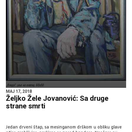
„Влада”, уље на платну, 60x50
MAJ 17, 2018
Željko Žele Jovanović: Sa druge
strane smrti
Jedan drveni štap, sa mesinganom drškom u obliku glave