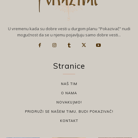
U vremenu kada su dobre vesti u durgom planu "Pokazivač" nudi
mogućnost da se u njemu pojavljuju samo dobre vesti...
Stranice
NAŠ TIM
O NAMA
NOVAKUJMO!
PRIDRUŽI SE NAŠEM TIMU, BUDI POKAZIVAČ!
KONTAKT