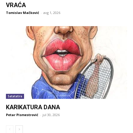
VRAĆA
Tomislav Mačković
-
avg 1, 2026
Satatatira
KARIKATURA DANA
Petar Pismestrović
-
jul 30, 2026