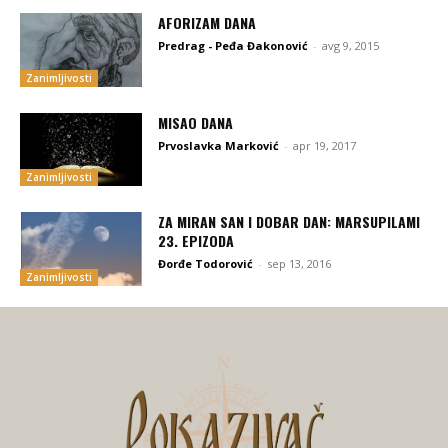
AFORIZAM DANA
Predrag - Peđa Đakonović
-
avg 9, 2015
Zanimljivosti
MISAO DANA
Prvoslavka Marković
-
apr 19, 2017
Zanimljivosti
ZA MIRAN SAN I DOBAR DAN: MARSUPILAMI
23. EPIZODA
Đorđe Todorović
-
sep 13, 2016
Zanimljivosti