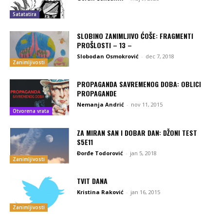
Satatatira
SLOBINO ZANIMLJIVO ĆOŠE: FRAGMENTI
PROŠLOSTI – 13 –
Slobodan Osmokrović
-
dec 7, 2018
Zanimljivosti
PROPAGANDA SAVREMENOG DOBA: OBLICI
PROPAGANDE
Nemanja Andrić
-
nov 11, 2015
Otvorena vrata
ZA MIRAN SAN I DOBAR DAN: DŽONI TEST
S5E11
Đorđe Todorović
-
jan 5, 2018
Zanimljivosti
TVIT DANA
Kristina Raković
-
jan 16, 2015
Zanimljivosti