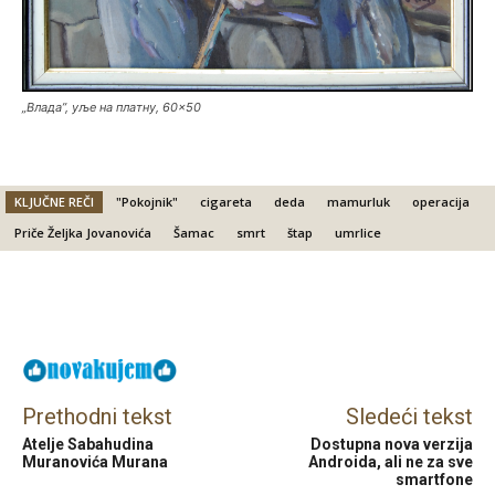
„Влада”, уље на платну, 60×50
KLJUČNE REČI
"Pokojnik"
cigareta
deda
mamurluk
operacija
Priče Željka Jovanovića
Šamac
smrt
štap
umrlice
Facebook
X
Email
Prethodni tekst
Sledeći tekst
Atelje Sabahudina
Dostupna nova verzija
Muranovića Murana
Androida, ali ne za sve
smartfone