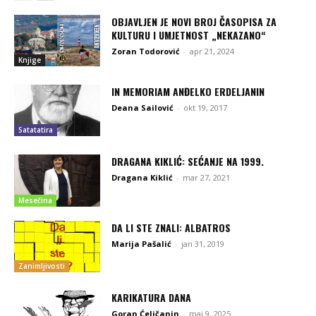
OBJAVLJEN JE NOVI BROJ ČASOPISA ZA
KULTURU I UMJETNOST „NEKAZANO“
Zoran Todorović
-
apr 21, 2024
Knjige
IN MEMORIAM ANĐELKO ERDELJANIN
Deana Sailović
-
okt 19, 2017
Satatatira
DRAGANA KIKLIĆ: SEĆANJE NA 1999.
Dragana Kiklić
-
mar 27, 2021
Mesečina
DA LI STE ZNALI: ALBATROS
Marija Pašalić
-
jan 31, 2019
Zanimljivosti
KARIKATURA DANA
Goran Ćeličanin
-
maj 9, 2025