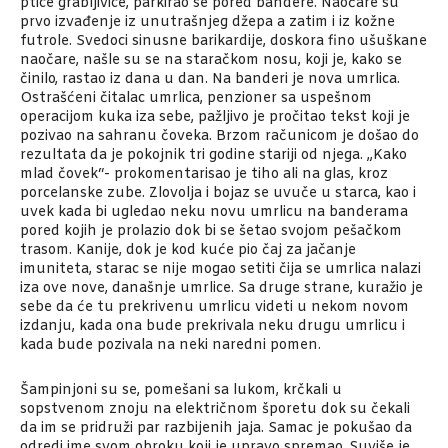
ptice grabljivice, parkirao se pored bandere. Naočare su
prvo izvađenje iz unutrašnjeg džepa a zatim i iz kožne
futrole. Svedoci sinusne barikardije, doskora fino ušuškane
naočare, našle su se na staračkom nosu, koji je, kako se
činilo, rastao iz dana u dan. Na banderi je nova umrlica.
Ostrašćeni čitalac umrlica, penzioner sa uspešnom
operacijom kuka iza sebe, pažljivo je pročitao tekst koji je
pozivao na sahranu čoveka. Brzom računicom je došao do
rezultata da je pokojnik tri godine stariji od njega. „Kako
mlad čovek“- prokomentarisao je tiho ali na glas, kroz
porcelanske zube. Zlovolja i bojaz se uvuče u starca, kao i
uvek kada bi ugledao neku novu umrlicu na banderama
pored kojih je prolazio dok bi se šetao svojom pešačkom
trasom. Kanije, dok je kod kuće pio čaj za jačanje
imuniteta, starac se nije mogao setiti čija se umrlica nalazi
iza ove nove, današnje umrlice. Sa druge strane, kuražio je
sebe da će tu prekrivenu umrlicu videti u nekom novom
izdanju, kada ona bude prekrivala neku drugu umrlicu i
kada bude pozivala na neki naredni pomen.
Šampinjoni su se, pomešani sa lukom, krčkali u
sopstvenom znoju na električnom šporetu dok su čekali
da im se pridruži par razbijenih jaja. Samac je pokušao da
odredi ime svom obroku koji je upravo spremao. Suviše je