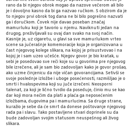
rano da bi njegov obrok mogao da nazove večerom ali bilo
je i dovoljno kasno da bi ga nazvao ručkom. S obzirom da je
to njegov prvi obrok tog dana ne bi bilo pogrešno nazvati
ga i doručkom. Čovek nije davao poseban značaj
mamurluku koji je tavorio u njemu. Naviknuti jedan na
drugog, preživljavali su ovaj dan svako na svoj način.
Kasnije je, uz cigaretu, u glavi sa sve mamurlukom vrteo
scene sa jučerašnje komemoracije koja je organizovana u
čast njegovog kolege slikara, na kojoj je prisustvovao i na
kojoj je i sam uzeo učešće. Njegov govor je bio kratak, u
sebi je posedovao sve reči koje su u govorima pre njegovog
bile izrečene, ali je sam bio zadovoljan kako je govor prošao,
ako uzme činjenicu da nije vičan govorancijama. Setivši se
svoje poslednje izložbe i uboge posećenosti, razmišljao je o
smrti i hvalospevima koji su juče izrečeni. Neosporni
talenat, za koji je lično tvrdio da poseduje, činio mu se kao
dar koji mora nečim da plati a plaća ga neposećenim
izložbama, dugovima pa i mamurlucima. Sa druge strane,
kuražio je sebe da će smrt da donese poštovanje njegovog
rada pa i slavu. Tako postavljene stvari doprinele su da
bude zadovoljan svojim statusom neuspešnog ali živog
slikara.