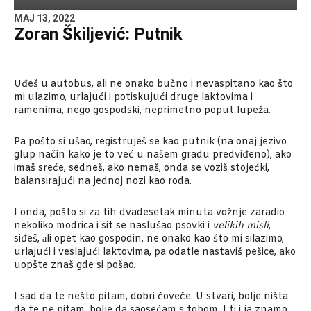
MAJ 13, 2022
Zoran Škiljević: Putnik
Uđeš u autobus, ali ne onako bučno i nevaspitano kao što
mi ulazimo, urlajući i potiskujući druge laktovima i
ramenima, nego gospodski, neprimetno poput lupeža.
Pa pošto si ušao, registruješ se kao putnik (na onaj jezivo
glup način kako je to već u našem gradu predviđeno), ako
imaš sreće, sedneš, ako nemaš, onda se voziš stojećki,
balansirajući na jednoj nozi kao roda.
I onda, pošto si za tih dvadesetak minuta vožnje zaradio
nekoliko modrica i sit se naslušao psovki i
velikih misli
,
siđeš, аli opet kao gospodin, ne onako kao što mi silazimo,
urlajući i veslajući laktovima, pa odatle nastaviš pešice, ako
uopšte znaš gde si pošao.
I sad da te nešto pitam, dobri čoveče. U stvari, bolje ništa
da te ne pitam, bolje da saosećam s tobom. I ti i ja znamo