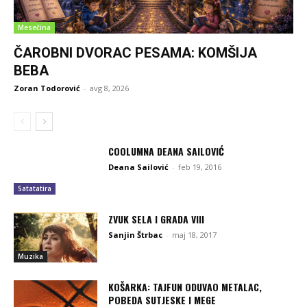
Mesečina
ČAROBNI DVORAC PESAMA: KOMŠIJA
BEBA
Zoran Todorović
-
avg 8, 2026
COOLUMNA DEANA SAILOVIĆ
Deana Sailović
-
feb 19, 2016
Satatatira
ZVUK SELA I GRADA VIII
Sanjin Štrbac
-
maj 18, 2017
Muzika
KOŠARKA: TAJFUN ODUVAO METALAC,
POBEDA SUTJESKE I MEGE