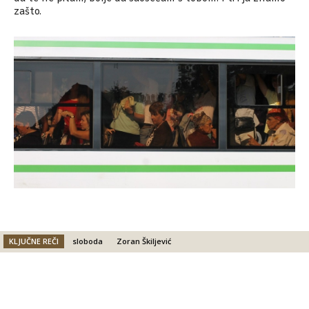
zašto.
KLJUČNE REČI
sloboda
Zoran Škiljević
Facebook
X
Email