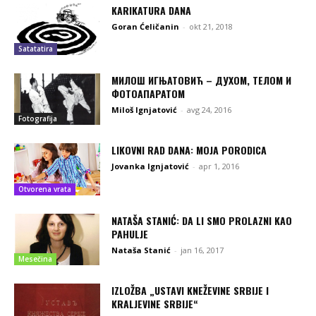
KARIKATURA DANA
Goran Ćeličanin
-
okt 21, 2018
Satatatira
МИЛОШ ИГЊАТОВИЋ – ДУХОМ, ТЕЛОМ И
ФОТОАПАРАТОМ
Miloš Ignjatović
-
avg 24, 2016
Fotografija
LIKOVNI RAD DANA: MOJA PORODICA
Jovanka Ignjatović
-
apr 1, 2016
Otvorena vrata
NATAŠA STANIĆ: DA LI SMO PROLAZNI KAO
PAHULJE
Nataša Stanić
-
jan 16, 2017
Mesečina
IZLOŽBA „USTAVI KNEŽEVINE SRBIJE I
KRALJEVINE SRBIJE“