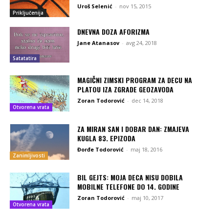
Uroš Selenić
-
nov 15, 2015
Priključenija
DNEVNA DOZA AFORIZMA
Jane Atanasov
-
avg 24, 2018
Satatatira
MAGIČNI ZIMSKI PROGRAM ZA DECU NA
PLATOU IZA ZGRADE GEOZAVODA
Zoran Todorović
-
dec 14, 2018
Otvorena vrata
ZA MIRAN SAN I DOBAR DAN: ZMAJEVA
KUGLA 83. EPIZODA
Đorđe Todorović
-
maj 18, 2016
Zanimljivosti
BIL GEJTS: MOJA DECA NISU DOBILA
MOBILNE TELEFONE DO 14. GODINE
Zoran Todorović
-
maj 10, 2017
Otvorena vrata