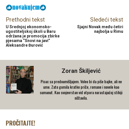
Prethodni tekst
Sledeći tekst
U Srednjoj ekonomsko-
Sjajni Novak među četiri
ugostiteljskoj školi u Baru
najbolja u Rimu
održana je promocija zbirke
pjesama “Snovi na javi”
Aleksandre Đurović
Zoran Škiljević
Pisac sa predoumišljajem. Voleo bi da piše bajke, ali ne
ume. Zato gomila kratke priče, romane i novele kao
sumanut. Kao svojevrstan vid otpora narastajućoj stihiji
ništavila.
PROČITAJTE!