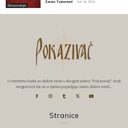
Zoran Todorović
-
feb 16, 2024
Obrazovanje
U vremenu kada su dobre vesti u durgom planu "Pokazivač" nudi
mogućnost da se u njemu pojavljuju samo dobre vesti...
Stranice