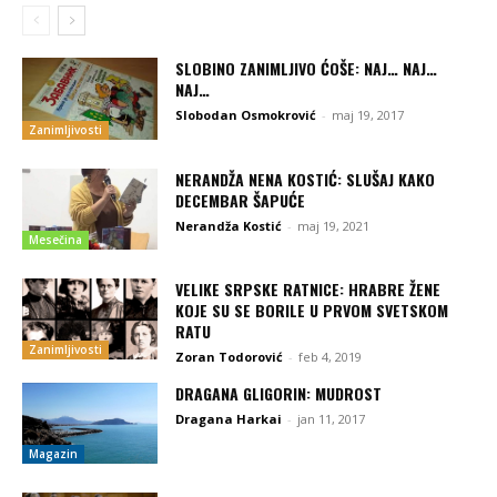
SLOBINO ZANIMLJIVO ĆOŠE: NAJ… NAJ…
NAJ…
Slobodan Osmokrović
-
maj 19, 2017
Zanimljivosti
NERANDŽA NENA KOSTIĆ: SLUŠAJ KAKO
DECEMBAR ŠAPUĆE
Nerandža Kostić
-
maj 19, 2021
Mesečina
VELIKE SRPSKE RATNICE: HRABRE ŽENE
KOJE SU SE BORILE U PRVOM SVETSKOM
RATU
Zanimljivosti
Zoran Todorović
-
feb 4, 2019
DRAGANA GLIGORIN: MUDROST
Dragana Harkai
-
jan 11, 2017
Magazin