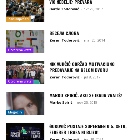
VIC NEDELJE: PREVARA
Đorđe Todorović
-
okt 29, 2017
Zanimljivosti
ВЕСЕЛА СЛОВА
Zoran Todorović
-
mar 23, 2014
Otvorena vrata
NIK VUJIČIĆ ODRŽAO MOTIVACIONO
PREDAVANJE NA BELOM DVORU
Zoran Todorović
-
jul 8, 2017
Otvorena vrata
MARKO SPIRIĆ: AKO SE IKADA VRATIŠ!
Marko Spirić
-
nov 25, 2018
Magazin
ĐOKOVIĆ POSTAJE SUPERMEN U 5. SETU,
FEDERER I RAFA NI BLIZU!
Zoran Todorović
-
jun 18, 2021