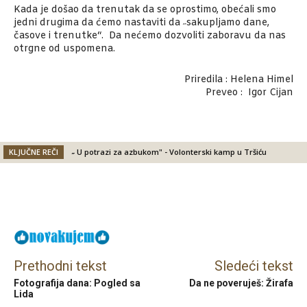
Kada je došao da trenutak da se oprostimo, obećali smo
jedni drugima da ćemo nastaviti da ˶sakupljamo dane,
časove i trenutke“. Da nećemo dozvoliti zaboravu da nas
otrgne od uspomena.
Priredila : Helena Himel
Preveo : Igor Cijan
KLJUČNE REČI
˶ U potrazi za azbukom" - Volonterski kamp u Tršiću
Facebook
X
Email
Prethodni tekst
Sledeći tekst
Fotografija dana: Pogled sa
Da ne poveruješ: Žirafa
Lida