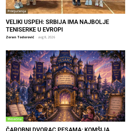
Priključenija
VELIKI USPEH: SRBIJA IMA NAJBOLJE
TENISERKE U EVROPI
Zoran Todorović
-
avg 8, 2026
Mesečina
ČAROBNI DVORAC PESAMA: KOMŠIJA