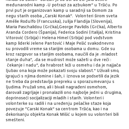
međunarodni kamp ˶U potrazi za azbukom“ u Tršiću. Po
prvi put je organizovan kamp u saradnji sa Domom za
negu starih osoba „Carski Konak“. Volonteri širom sveta
Amélie Rodulfo (Francuska), Julija Flandija (Slovenija),
Maria Paschalidou (Grčka),George Pavlidis (Grčka), Alberto
Aranda Cordero (Španija), Federica Sodini (Italija), Kristina
Vitorović (Srbija) i Helena Himel (Srbija) pod vođstvom
kamp liderki Jelene Pantović i Maje Pešić svakodnevno
su provodili vreme sa starijim osobama u domu. Gde su
kroz razgovor sa starijim osobama, naučili da je ˶mladost
stanje duha“, ˶da se mudrost može sažeti u dve reči :
čekanje i nadu“, da hrabrost leži u osmehu i da je najjača
ljubav ona koja može pokazati svoju slabost.“ Uživali smo,
igrajući s njima domine i šah, i iznova se podsetili da jezik
ne treba da predstavlja prepreku u sporazumevanju s
ljudima. Pružali smo, ali i bivali nagrađeni osmehom,
darovali zagrljaje i pronalazili ono najbolje jedni u drugima,
doprinoseći socijalizaciji mladih i starih. Volonteri i
volonterke su radili i na uređenju pešačke staze koja
povezuje “Carski Konak” sa centrom Tršića, kao i na
dekorisanju objekta Konak Mišić u kojem su volonteri bili
smešteni.