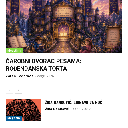
Mesečina
ČAROBNI DVORAC PESAMA:
ROĐENDANSKA TORTA
Zoran Todorović
-
avg 8, 2026
ŽIKA RANKOVIĆ: LJUBAVNICA NOĆI
Žika Ranković
-
apr 21, 2017
Magazin