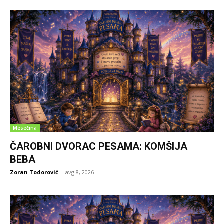
Mesečina
ČAROBNI DVORAC PESAMA: KOMŠIJA
BEBA
Zoran Todorović
-
avg 8, 2026