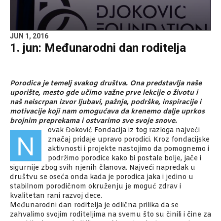
JUN 1, 2016
1. jun: Međunarodni dan roditelja
Porodica je temelj svakog društva. Ona predstavlja naše
uporište, mesto gde učimo važne prve lekcije o životu i
naš neiscrpan izvor ljubavi, pažnje, podrške, inspiracije i
motivacije koji nam omogućava da krenemo dalje uprkos
brojnim preprekama i ostvarimo sve svoje snove.
ovak Đoković Fondacija iz tog razloga najveći
N
značaj pridaje upravo porodici. Kroz fondacijske
aktivnosti i projekte nastojimo da pomognemo i
podržimo porodice kako bi postale bolje, jače i
sigurnije zbog svih njenih članova. Najveći napredak u
društvu se oseća onda kada je porodica jaka i jedino u
stabilnom porodičnom okruženju je moguć zdrav i
kvalitetan rani razvoj dece.
Međunarodni dan roditelja je odlična prilika da se
zahvalimo svojim roditeljima na svemu što su činili i čine za