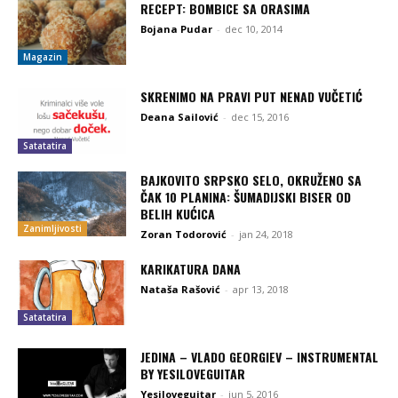
RECEPT: BOMBICE SA ORASIMA
Bojana Pudar
-
dec 10, 2014
Magazin
SKRENIMO NA PRAVI PUT NENAD VUČETIĆ
Deana Sailović
-
dec 15, 2016
Satatatira
BAJKOVITO SRPSKO SELO, OKRUŽENO SA
ČAK 10 PLANINA: ŠUMADIJSKI BISER OD
BELIH KUĆICA
Zanimljivosti
Zoran Todorović
-
jan 24, 2018
KARIKATURA DANA
Nataša Rašović
-
apr 13, 2018
Satatatira
JEDINA – VLADO GEORGIEV – INSTRUMENTAL
BY YESILOVEGUITAR
Yesiloveguitar
-
jun 5, 2016