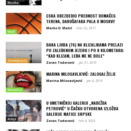
Muzika
CSKA OBEZBEDIO PREDNOST DOMAĆEG
TERENA, DARUŠAFAKA PALA U MOSKVI!
Marko D. Matić
-
mar 22, 2017
Vesti
BAKA LJUBA (76) NA KLIZALJKAMA PRELAZI
PO ZALEĐENOM JEZERU I PO 8 KILOMETARA:
“KAD KLIZAM, LEĐA ME NE BOLE”
Zanimljivosti
Zoran Todorović
-
jan 31, 2019
MARINA MILOSAVLJEVIĆ: ZALOGAJ ŽELJE
Marina Milosavljević
-
jan 6, 2019
Mesečina
U UMETNIČKOJ GALERIJI „NADEŽDA
PETROVIĆ“ U ČAČKU OTVORENA IZLOŽBA
GALERIJE MATICE SRPSKE
Atelje
Zoran Todorović
-
feb 4, 2023