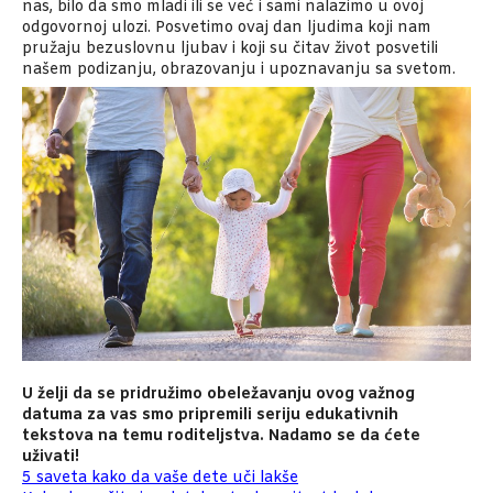
nas, bilo da smo mladi ili se već i sami nalazimo u ovoj
odgovornoj ulozi. Posvetimo ovaj dan ljudima koji nam
pružaju bezuslovnu ljubav i koji su čitav život posvetili
našem podizanju, obrazovanju i upoznavanju sa svetom.
U želji da se pridružimo obeležavanju ovog važnog
datuma za vas smo pripremili seriju edukativnih
tekstova na temu roditeljstva. Nadamo se da ćete
uživati!
5 saveta kako da vaše dete uči lakše