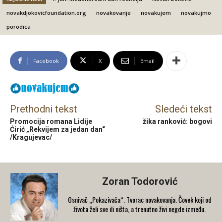
novakdjokovicfoundation.org
novakovanje
novakujem
novakujmo
porodica
Facebook
X
Email
Prethodni tekst
Sledeći tekst
Promocija romana Lidije
žika ranković: bogovi
Ćirić „Rekvijem za jedan dan“
/Kragujevac/
Zoran Todorović
Osnivač „Pokazivača“. Tvorac novakovanja. Čovek koji od
života želi sve ili ništa, a trenutno živi negde između.