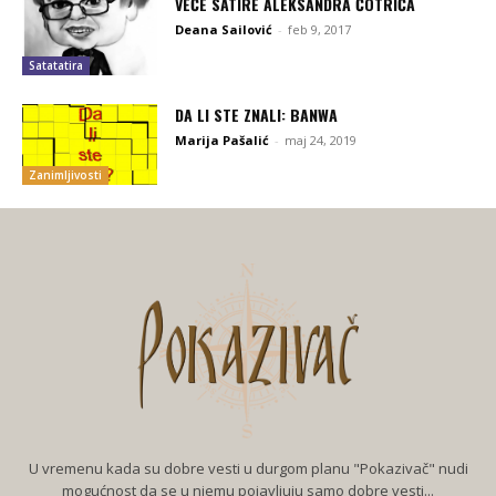
VEČE SATIRE ALEKSANDRA ČOTRIĆA
Deana Sailović
-
feb 9, 2017
Satatatira
DA LI STE ZNALI: BANWA
Marija Pašalić
-
maj 24, 2019
Zanimljivosti
U vremenu kada su dobre vesti u durgom planu "Pokazivač" nudi
mogućnost da se u njemu pojavljuju samo dobre vesti...