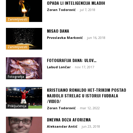
OPADA LI INTELIGENCIJA MLADIH
Zoran Todorović
-
jul 7, 2018
Zanimljivosti
MISAO DANA
Prvoslavka Marković
-
jun 16, 2018
Zanimljivosti
FOTOGRAFIJA DANA: ULOV…
Labud Lončar
-
nov 17, 2017
Fotografija
KRISTIJANO RONALDO HET-TRIKOM POSTAO
NAJBOLJI STRELAC U ISTORIJI FUDBALA
/VIDEO/
Priključenija
Zoran Todorović
-
mar 12, 2022
DNEVNA DOZA AFORIZMA
Aleksandar Antić
-
jun 23, 2018