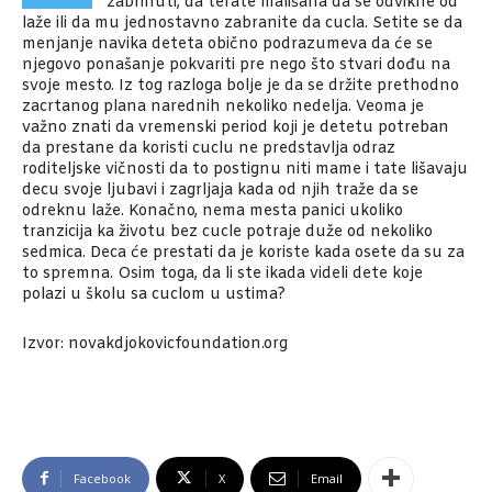
zabrinuti, da terate mališana da se odvikne od
laže ili da mu jednostavno zabranite da cucla. Setite se da
menjanje navika deteta obično podrazumeva da će se
njegovo ponašanje pokvariti pre nego što stvari dođu na
svoje mesto. Iz tog razloga bolje je da se držite prethodno
zacrtanog plana narednih nekoliko nedelja. Veoma je
važno znati da vremenski period koji je detetu potreban
da prestane da koristi cuclu ne predstavlja odraz
roditeljske vičnosti da to postignu niti mame i tate lišavaju
decu svoje ljubavi i zagrljaja kada od njih traže da se
odreknu laže. Konačno, nema mesta panici ukoliko
tranzicija ka životu bez cucle potraje duže od nekoliko
sedmica. Deca će prestati da je koriste kada osete da su za
to spremna. Osim toga, da li ste ikada videli dete koje
polazi u školu sa cuclom u ustima?
Izvor: novakdjokovicfoundation.org
Facebook
X
Email