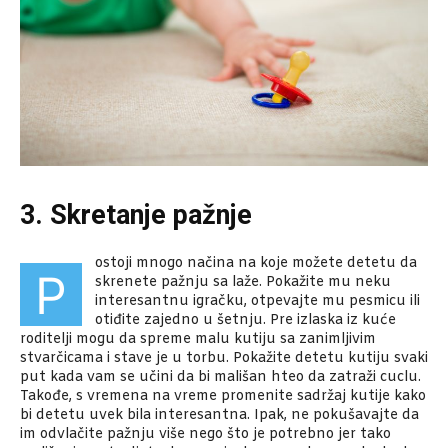
3. Skretanje pažnje
ostoji mnogo načina na koje možete detetu da
P
skrenete pažnju sa laže. Pokažite mu neku
interesantnu igračku, otpevajte mu pesmicu ili
otiđite zajedno u šetnju. Pre izlaska iz kuće
roditelji mogu da spreme malu kutiju sa zanimljivim
stvarčicama i stave je u torbu. Pokažite detetu kutiju svaki
put kada vam se učini da bi mališan hteo da zatraži cuclu.
Takođe, s vremena na vreme promenite sadržaj kutije kako
bi detetu uvek bila interesantna. Ipak, ne pokušavajte da
im odvlačite pažnju više nego što je potrebno jer tako