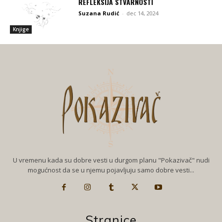
REFLEKSIJA STVARNOSTI
Suzana Rudić
-
dec 14, 2024
Knjige
U vremenu kada su dobre vesti u durgom planu "Pokazivač" nudi
mogućnost da se u njemu pojavljuju samo dobre vesti...
Stranice