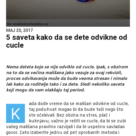
Foto: novakdjokovicfoundation.org
MAJ 20, 2017
5 saveta kako da se dete odvikne od
cucle
Nema deteta koje se nije odviklo od cucle. Ipak, s obzirom
na to da se većina mališana jako vezuje za ovaj rekvizit,
proces odvikavanja može da bude veoma stresan i nimalo
lak kako za roditelje tako i za dete. Sledi nekoliko saveta
koji mogu da vam olakšaju taj period.
ada dođe vreme da se mališan odvikne od cucle,
K
taj poduhvat mogao bi da bude teži nego što
ste očekivali. Bez obzira na stres, plač i
kuknjavu, važno je rešiti se cucle, da bi se zubi
vašeg mališana pravilno razvijali i da bi uspešno savladao
govor. Zato izaberite jednu od pet oprobanih metoda i