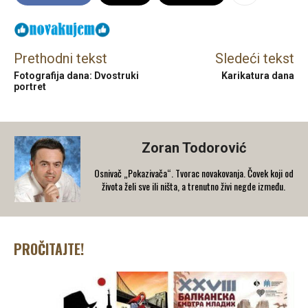
Prethodni tekst
Sledeći tekst
Fotografija dana: Dvostruki
Karikatura dana
portret
Zoran Todorović
Osnivač „Pokazivača“. Tvorac novakovanja. Čovek koji od
života želi sve ili ništa, a trenutno živi negde između.
PROČITAJTE!