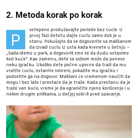
2. Metoda korak po korak
ostepeno produžavajte periode bez cucle. U
P
prvoj fazi detetu dajte cuclu samo dok je u
stanu. Pokušajte da se dogovorite sa mališanom
da izvadi cuclu iz usta kada krenete u šetnju –
„Sada idemo u park, a dogovorili smo se da dudu ostavimo
kod kuće“. Kao zamenu, dete sa sobom može da ponese
neku igračku. Ukoliko dete počne uporno da traži da mu
vratite cuclu, ostanite smireni, pokažite mu igračku i
podsetite ga na dogovor. Mališani će vremenom naučiti da
mogu i bez laže i prestaće da je traže. Kada prestanu da je
traže van kuće, vreme je da ograničite njeno korišcenje i u
nekim drugim prilikama, u dečjoj sobi ili pred spavanje.