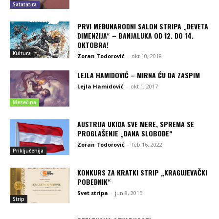
Satatatira
PRVI MEĐUNARODNI SALON STRIPA „DEVETA
DIMENZIJA“ – BANJALUKA OD 12. DO 14.
OKTOBRA!
Kultura
Zoran Todorović
-
okt 10, 2018
LEJLA HAMIDOVIĆ – MIRNA ĆU DA ZASPIM
Lejla Hamidović
-
okt 1, 2017
Mesečina
AUSTRIJA UKIDA SVE MERE, SPREMA SE
PROGLAŠENJE „DANA SLOBODE“
Zoran Todorović
-
feb 16, 2022
Priključenija
KONKURS ZA KRATKI STRIP „KRAGUJEVAČKI
POBEDNIK“
Svet stripa
-
jun 8, 2015
Strip