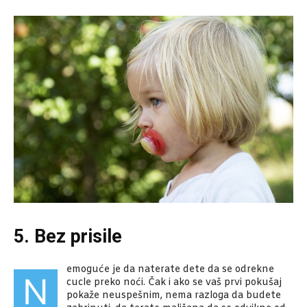
5. Bez prisile
emoguće je da naterate dete da se odrekne
N
cucle preko noći. Čak i ako se vaš prvi pokušaj
pokaže neuspešnim, nema razloga da budete