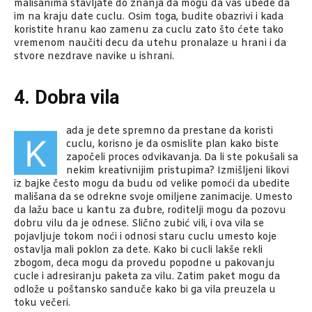
mališanima stavljate do znanja da mogu da vas ubede da
im na kraju date cuclu. Osim toga, budite obazrivi i kada
koristite hranu kao zamenu za cuclu zato što ćete tako
vremenom naučiti decu da utehu pronalaze u hrani i da
stvore nezdrave navike u ishrani.
4. Dobra vila
ada je dete spremno da prestane da koristi
K
cuclu, korisno je da osmislite plan kako biste
započeli proces odvikavanja. Da li ste pokušali sa
nekim kreativnijim pristupima? Izmišljeni likovi
iz bajke često mogu da budu od velike pomoći da ubedite
mališana da se odrekne svoje omiljene zanimacije. Umesto
da lažu bace u kantu za đubre, roditelji mogu da pozovu
dobru vilu da je odnese. Slično zubić vili, i ova vila se
pojavljuje tokom noći i odnosi staru cuclu umesto koje
ostavlja mali poklon za dete. Kako bi cucli lakše rekli
zbogom, deca mogu da provedu popodne u pakovanju
cucle i adresiranju paketa za vilu. Zatim paket mogu da
odlože u poštansko sanduče kako bi ga vila preuzela u
toku večeri.