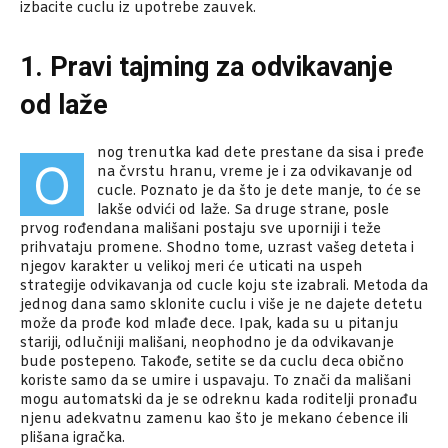
izbacite cuclu iz upotrebe zauvek.
1. Pravi tajming za odvikavanje
od laže
nog trenutka kad dete prestane da sisa i pređe
O
na čvrstu hranu, vreme je i za odvikavanje od
cucle. Poznato je da što je dete manje, to će se
lakše odvići od laže. Sa druge strane, posle
prvog rođendana mališani postaju sve uporniji i teže
prihvataju promene. Shodno tome, uzrast vašeg deteta i
njegov karakter u velikoj meri će uticati na uspeh
strategije odvikavanja od cucle koju ste izabrali. Metoda da
jednog dana samo sklonite cuclu i više je ne dajete detetu
može da prođe kod mlađe dece. Ipak, kada su u pitanju
stariji, odlučniji mališani, neophodno je da odvikavanje
bude postepeno. Takođe, setite se da cuclu deca obično
koriste samo da se umire i uspavaju. To znači da mališani
mogu automatski da je se odreknu kada roditelji pronađu
njenu adekvatnu zamenu kao što je mekano ćebence ili
plišana igračka.