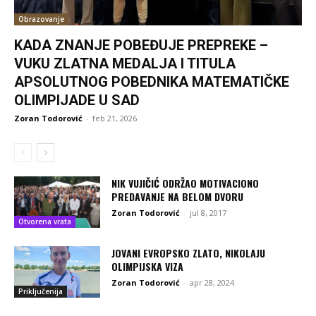
Obrazovanje
KADA ZNANJE POBEĐUJE PREPREKE –
VUKU ZLATNA MEDALJA I TITULA
APSOLUTNOG POBEDNIKA MATEMATIČKE
OLIMPIJADE U SAD
Zoran Todorović
-
feb 21, 2026
NIK VUJIČIĆ ODRŽAO MOTIVACIONO
PREDAVANJE NA BELOM DVORU
Zoran Todorović
-
jul 8, 2017
Otvorena vrata
JOVANI EVROPSKO ZLATO, NIKOLAJU
OLIMPIJSKA VIZA
Zoran Todorović
-
apr 28, 2024
Priključenija