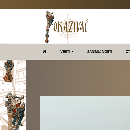
P
VESTI
ZANIMLJIVOSTI
OT
O
K
A
Z