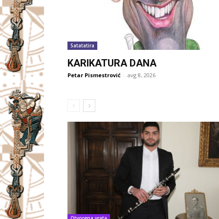
Satatatira
KARIKATURA DANA
Petar Pismestrović
-
avg 8, 2026
Otvorena vrata