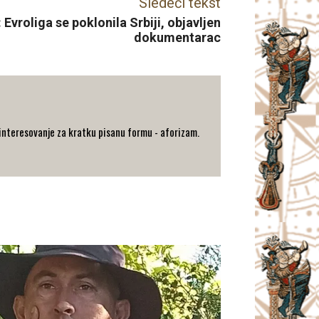
Sledeći tekst
vroliga se poklonila Srbiji, objavljen
dokumentarac
a interesovanje za kratku pisanu formu - aforizam.