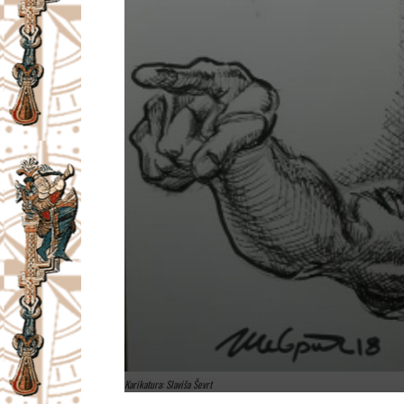
Karikatura: Slaviša Ševrt