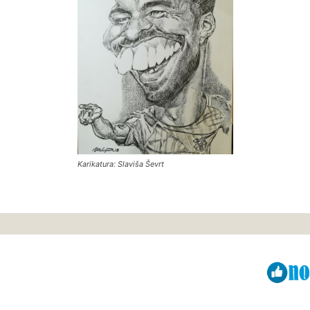
Karikatura: Slaviša Ševrt
Viber
ReddIt