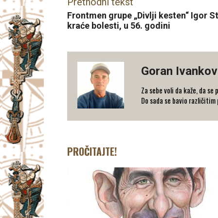
Prethodni tekst
Frontmen grupe „Divlji kesten“ Igor S
kraće bolesti, u 56. godini
Goran Ivankov
Za sebe voli da kaže, da se
Do sada se bavio različitim
PROČITAJTE!