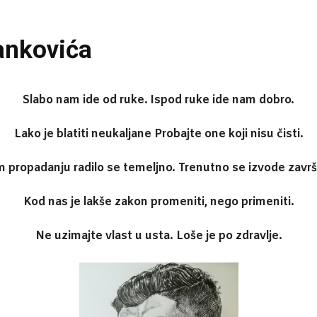
ankovića
Slabo nam ide od ruke. Ispod ruke ide nam dobro.
Lako je blatiti neukaljane Probajte one koji nisu čisti.
 propadanju radilo se temeljno. Trenutno se izvode završn
Kod nas je lakše zakon promeniti, nego primeniti.
Ne uzimajte vlast u usta. Loše je po zdravlje.