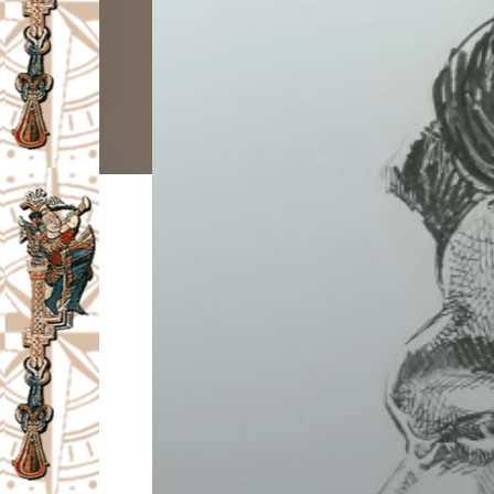
I
V
A
Č