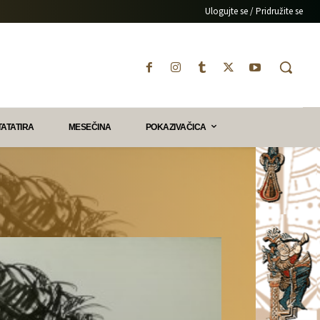
Ulogujte se / Pridružite se
TATATIRA
MESEČINA
POKAZIVAČICA