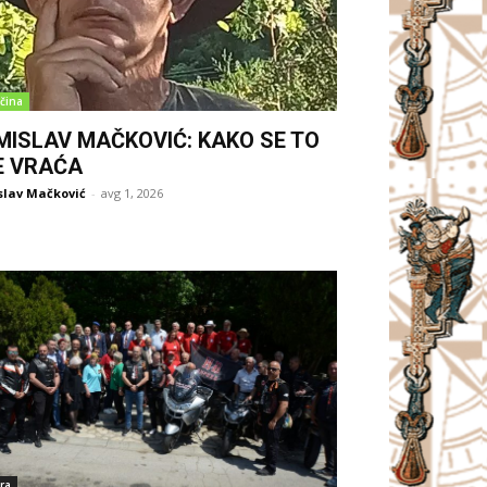
čina
MISLAV MAČKOVIĆ: KAKO SE TO
E VRAĆA
slav Mačković
-
avg 1, 2026
ra