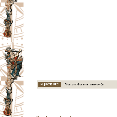
KLJUČNE REČI
Aforizmi Gorana Ivankovića
Facebook
X
Email