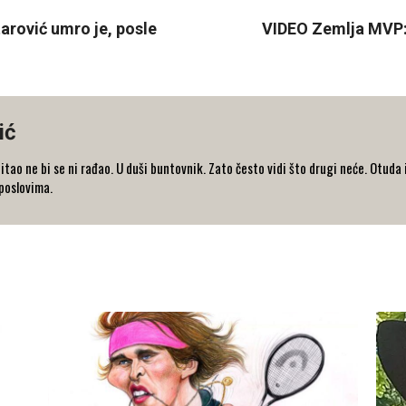
tarović umro je, posle
VIDEO Zemlja MVP: E
ić
 pitao ne bi se ni rađao. U duši buntovnik. Zato često vidi što drugi neće. Otud
 poslovima.