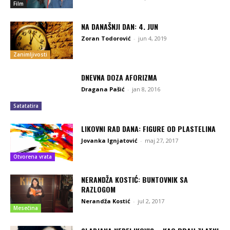
Film
NA DANAŠNJI DAN: 4. JUN
Zoran Todorović
-
jun 4, 2019
Zanimljivosti
DNEVNA DOZA AFORIZMA
Dragana Pašić
-
jan 8, 2016
Satatatira
LIKOVNI RAD DANA: FIGURE OD PLASTELINA
Jovanka Ignjatović
-
maj 27, 2017
Otvorena vrata
NERANDŽA KOSTIĆ: BUNTOVNIK SA
RAZLOGOM
Nerandža Kostić
-
jul 2, 2017
Mesečina