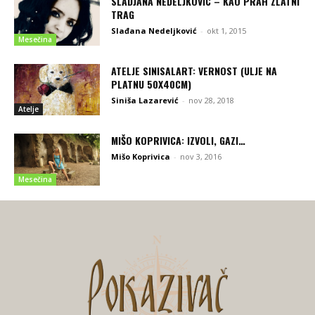
SLADJANA NEDELJKOVIC – KAO PRAH ZLATNI
TRAG
Slađana Nedeljković
-
okt 1, 2015
Mesečina
ATELJE SINISALART: VERNOST (ULJE NA
PLATNU 50X40CM)
Siniša Lazarević
-
nov 28, 2018
Atelje
MIŠO KOPRIVICA: IZVOLI, GAZI…
Mišo Koprivica
-
nov 3, 2016
Mesečina