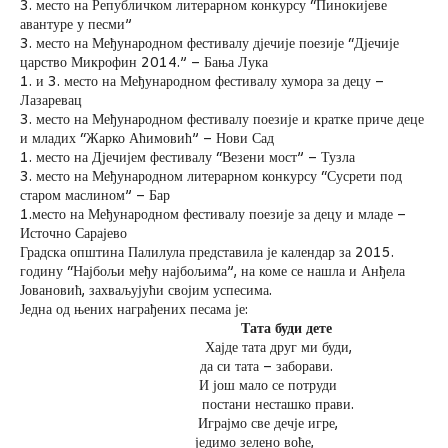
3. место на Републичком литерарном конкурсу “Пинокијеве
авантуре у песми”
3. место на Међународном фестивалу дјечије поезије “Дјечије
царство Микрофин 2014.” – Бања Лука
1. и 3. место на Међународном фестивалу хумора за децу –
Лазаревац
3. место на Међународном фестивалу поезије и кратке приче деце
и младих “Жарко Аћимовић” – Нови Сад
1. место на Дјечијем фестивалу “Везени мост” – Тузла
3. место на Међународном литерарном конкурсу “Сусрети под
старом маслином” – Бар
1.место на Међународном фестивалу поезије за децу и младе –
Источно Сарајево
Градска општина Палилула представила је календар за 2015.
годину “Најбољи међу најбољима”, на коме се нашла и Анђела
Јовановић, захваљујући својим успесима.
Једна од њених награђених песама је:
Тата буди дете
Хајде тата друг ми буди,
да си тата – заборави.
И још мало се потруди
постани несташко прави.
Играјмо све дечје игре,
једимо зелено воће,