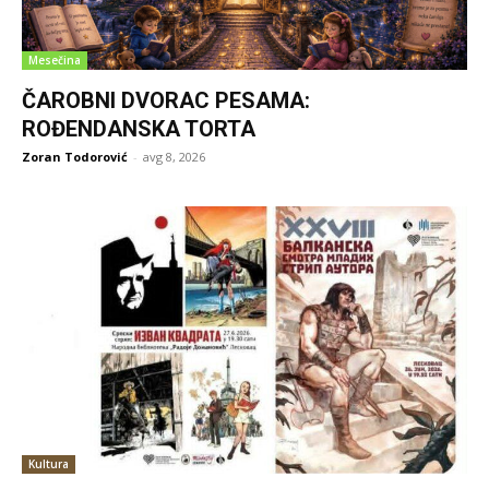
Mesečina
ČAROBNI DVORAC PESAMA:
ROĐENDANSKA TORTA
Zoran Todorović
-
avg 8, 2026
Kultura