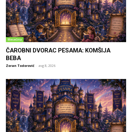
Mesečina
ČAROBNI DVORAC PESAMA: KOMŠIJA
BEBA
Zoran Todorović
-
avg 8, 2026