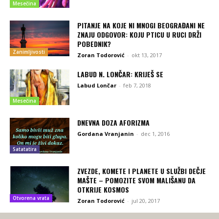
Mesečina
PITANJE NA KOJE NI MNOGI BEOGRAĐANI NE
ZNAJU ODGOVOR: KOJU PTICU U RUCI DRŽI
POBEDNIK?
Zanimljivosti
Zoran Todorović
-
okt 13, 2017
LABUD N. LONČAR: KRIJEŠ SE
Labud Lončar
-
feb 7, 2018
Mesečina
DNEVNA DOZA AFORIZMA
Gordana Vranjanin
-
dec 1, 2016
Satatatira
ZVEZDE, KOMETE I PLANETE U SLUŽBI DEČJE
MAŠTE – POMOZITE SVOM MALIŠANU DA
OTKRIJE KOSMOS
Otvorena vrata
Zoran Todorović
-
jul 20, 2017