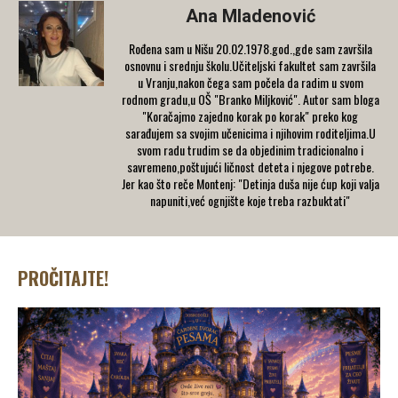
Ana Mladenović
Rođena sam u Nišu 20.02.1978.god.,gde sam završila
osnovnu i srednju školu.Učiteljski fakultet sam završila
u Vranju,nakon čega sam počela da radim u svom
rodnom gradu,u OŠ "Branko Miljković". Autor sam bloga
"Koračajmo zajedno korak po korak" preko kog
sarađujem sa svojim učenicima i njihovim roditeljima.U
svom radu trudim se da objedinim tradicionalno i
savremeno,poštujući ličnost deteta i njegove potrebe.
Jer kao što reče Montenj: "Detinja duša nije ćup koji valja
napuniti,već ognjište koje treba razbuktati"
PROČITAJTE!