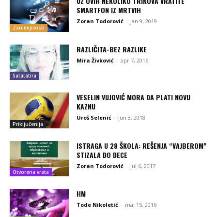
UZ OVIH NEKOLIKO TRIKOVA VRATITE
SMARTFON IZ MRTVIH
Zoran Todorović
-
jan 9, 2019
Zanimljivosti
RAZLIČITA-BEZ RAZLIKE
Mira Živković
-
apr 7, 2016
Satatatira
VESELIN VUJOVIĆ MORA DA PLATI NOVU
KAZNU
Uroš Selenić
-
jun 3, 2018
Priključenija
ISTRAGA U 28 ŠKOLA: REŠENJA “VAJBEROM”
STIZALA DO DECE
Zoran Todorović
-
jul 6, 2017
Otvorena vrata
HM
Tode Nikoletić
-
maj 15, 2016