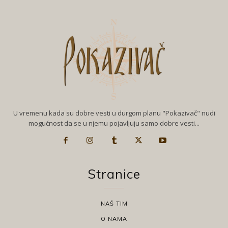
U vremenu kada su dobre vesti u durgom planu "Pokazivač" nudi
mogućnost da se u njemu pojavljuju samo dobre vesti...
Stranice
NAŠ TIM
O NAMA