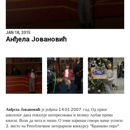
JAN 18, 2015
Анђела Јовановић
Анђела Јовановић
је рођена 14.01.2007. год. Од првог
школског дана показује интересовање и велику љубав према
књизи. Воли да чита и пише. О томе највише говоре њени успеси:
2. место на Републичком литерарном конкурсу “Бранково перо”