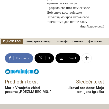
вртимо се као чигре,
радимо све што нам се хоће.
Појуримо кроз воћњаке
шљапкајмо кроз летње баре,
постанимо две птице лаке.
Ана Младеновић
KLJUČNE REČI
литерарни конкурс
поезија
стихови
фестивал
Facebook
X
Email
Prethodni tekst
Sledeći tekst
Mario Vranješ u zbirci
Likovni rad dana: Moja
pesama „POEZIJA RECIMO…“
omiljena igračka