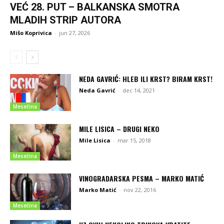
VEĆ 28. PUT – BALKANSKA SMOTRA
MLADIH STRIP AUTORA
Mišo Koprivica
-
jun 27, 2026
NEDA GAVRIĆ: HLEB ILI KRST? BIRAM KRST!
Neda Gavrić
-
dec 14, 2021
Mesečina
MILE LISICA – DRUGI NEKO
Mile Lisica
-
mar 15, 2018
Mesečina
VINOGRADARSKA PESMA – MARKO MATIĆ
Marko Matić
-
nov 22, 2016
Mesečina