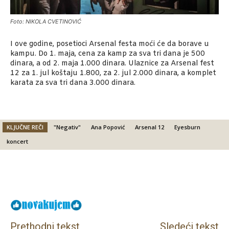
Foto: NIKOLA CVETINOVIĆ
I ove godine, posetioci Arsenal festa moći će da borave u
kampu. Do 1. maja, cena za kamp za sva tri dana je 500
dinara, a od 2. maja 1.000 dinara. Ulaznice za Arsenal fest
12 za 1. jul koštaju 1.800, za 2. jul 2.000 dinara, a komplet
karata za sva tri dana 3.000 dinara.
KLJUČNE REČI
"Negativ"
Ana Popović
Arsenal 12
Eyesburn
koncert
Facebook
X
Email
Prethodni tekst
Sledeći tekst