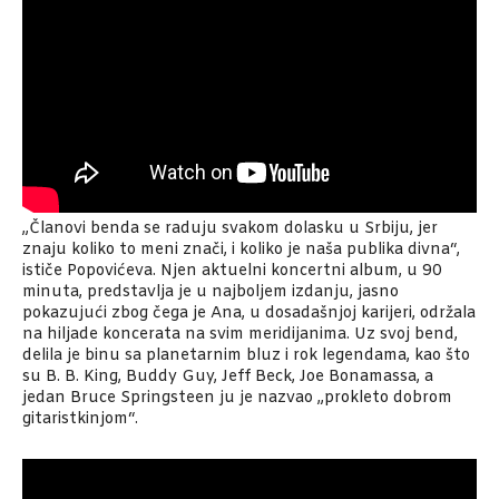
„Članovi benda se raduju svakom dolasku u Srbiju, jer
znaju koliko to meni znači, i koliko je naša publika divna“,
ističe Popovićeva. Njen aktuelni koncertni album, u 90
minuta, predstavlja je u najboljem izdanju, jasno
pokazujući zbog čega je Ana, u dosadašnjoj karijeri, održala
na hiljade koncerata na svim meridijanima. Uz svoj bend,
delila je binu sa planetarnim bluz i rok legendama, kao što
su B. B. King, Buddy Guy, Jeff Beck, Joe Bonamassa, a
jedan Bruce Springsteen ju je nazvao „prokleto dobrom
gitaristkinjom“.