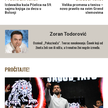
Izdavačka kuća Pčelica na 59.
Velika promena u tenisu –
sajmu knjiga za decu u
novo pravilo na svim Grend
Bolonji
slemovima
Zoran Todorović
Osnivač „Pokazivača“. Tvorac novakovanja. Čovek koji od
života želi sve ili ništa, a trenutno živi negde između.
PROČITAJTE!