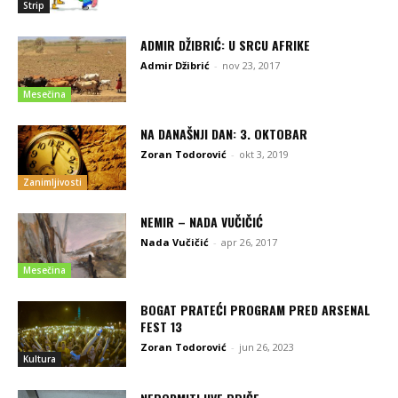
Strip
ADMIR DŽIBRIĆ: U SRCU AFRIKE
Admir Džibrić
-
nov 23, 2017
Mesečina
NA DANAŠNJI DAN: 3. OKTOBAR
Zoran Todorović
-
okt 3, 2019
Zanimljivosti
NEMIR – NADA VUČIČIĆ
Nada Vučičić
-
apr 26, 2017
Mesečina
BOGAT PRATEĆI PROGRAM PRED ARSENAL
FEST 13
Zoran Todorović
-
jun 26, 2023
Kultura