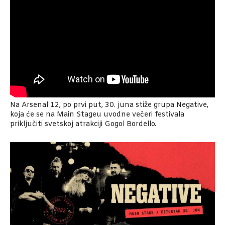
Na Arsenal 12, po prvi put, 30. juna stiže grupa Negative,
koja će se na Main Stageu uvodne večeri festivala
priključiti svetskoj atrakciji Gogol Bordello.