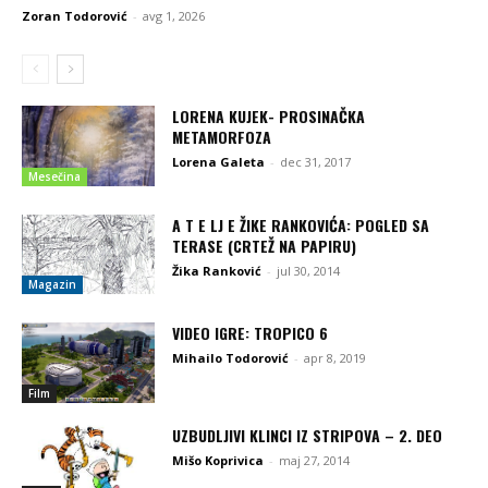
Zoran Todorović
-
avg 1, 2026
LORENA KUJEK- PROSINAČKA
METAMORFOZA
Lorena Galeta
-
dec 31, 2017
Mesečina
A T E LJ E ŽIKE RANKOVIĆA: POGLED SA
TERASE (CRTEŽ NA PAPIRU)
Žika Ranković
-
jul 30, 2014
Magazin
VIDEO IGRE: TROPICO 6
Mihailo Todorović
-
apr 8, 2019
Film
UZBUDLJIVI KLINCI IZ STRIPOVA – 2. DEO
Mišo Koprivica
-
maj 27, 2014