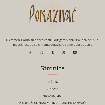
U vremenu kada su dobre vesti u durgom planu "Pokazivač" nudi
mogućnost da se u njemu pojavljuju samo dobre vesti...
Stranice
NAŠ TIM
O NAMA
NOVAKUJMO!
PRIDRUŽI SE NAŠEM TIMU, BUDI POKAZIVAČ!