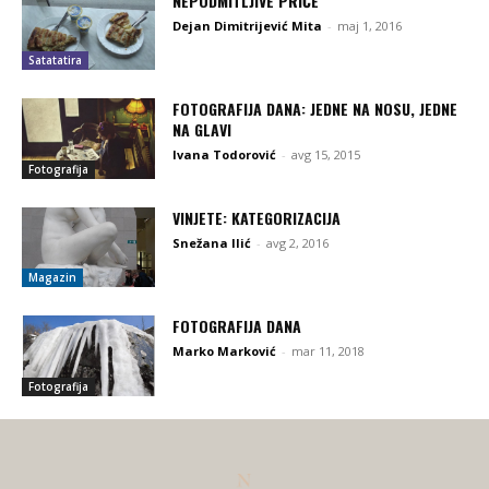
NEPODMITLJIVE PRIČE
Dejan Dimitrijević Mita
-
maj 1, 2016
Satatatira
FOTOGRAFIJA DANA: JEDNE NA NOSU, JEDNE
NA GLAVI
Ivana Todorović
-
avg 15, 2015
Fotografija
VINJETE: KATEGORIZACIJA
Snežana Ilić
-
avg 2, 2016
Magazin
FOTOGRAFIJA DANA
Marko Marković
-
mar 11, 2018
Fotografija