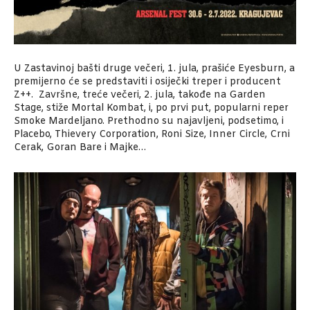
U Zastavinoj bašti druge večeri, 1. jula, prašiće Eyesburn, a
premijerno će se predstaviti i osiječki treper i producent
Z++. Završne, treće večeri, 2. jula, takođe na Garden
Stage, stiže Mortal Kombat, i, po prvi put, popularni reper
Smoke Mardeljano. Prethodno su najavljeni, podsetimo, i
Placebo, Thievery Corporation, Roni Size, Inner Circle, Crni
Cerak, Goran Bare i Majke…