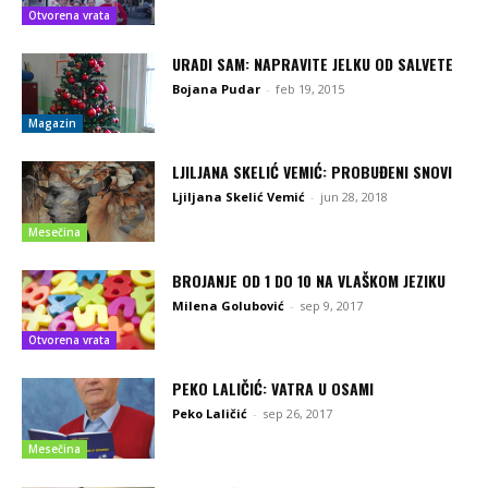
Otvorena vrata
URADI SAM: NAPRAVITE JELKU OD SALVETE
Bojana Pudar
-
feb 19, 2015
Magazin
LJILJANA SKELIĆ VEMIĆ: PROBUĐENI SNOVI
Ljiljana Skelić Vemić
-
jun 28, 2018
Mesečina
BROJANJE OD 1 DO 10 NA VLAŠKOM JEZIKU
Milena Golubović
-
sep 9, 2017
Otvorena vrata
PEKO LALIČIĆ: VATRA U OSAMI
Peko Laličić
-
sep 26, 2017
Mesečina