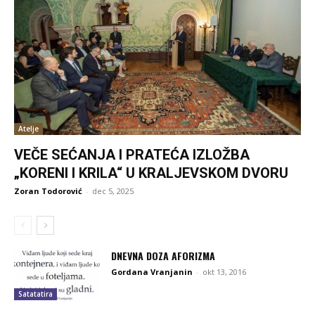
Atelje
VEČE SEĆANJA I PRATEĆA IZLOŽBA
„KORENI I KRILA“ U KRALJEVSKOM DVORU
Zoran Todorović
-
dec 5, 2025
DNEVNA DOZA AFORIZMA
Gordana Vranjanin
-
okt 13, 2016
Satatatira