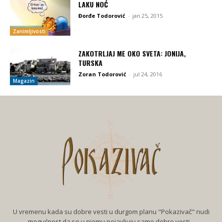
LAKU NOĆ
Đorđe Todorović
-
jan 25, 2015
Zanimljivosti
ZAKOTRLJAJ ME OKO SVETA: JONIJA,
TURSKA
Zoran Todorović
-
jul 24, 2016
Magazin
U vremenu kada su dobre vesti u durgom planu "Pokazivač" nudi
mogućnost da se u njemu pojavljuju samo dobre vesti...