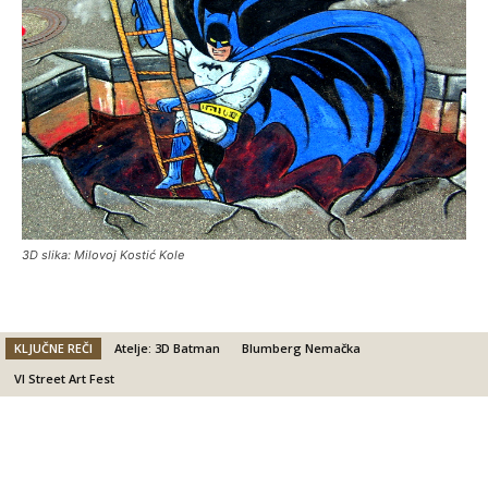
3D slika: Milovoj Kostić Kole
KLJUČNE REČI
Atelje: 3D Batman
Blumberg Nemačka
VI Street Art Fest
Facebook
X
Email