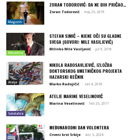
ZORAN TODOROVIĆ: DA NE BIH PRIČAO…
Zoran Todorović
-
maj 25, 2019
Magazin
STEFAN SIMIĆ – NJENE OČI SU GLADNE
SVEGA (GOVORI: MILE VASILJEVIĆ)
Milinko Mile Vasiljević
-
jul 9, 2018
Mesečina
NIKOLA RADOSAVLJEVIĆ, IZLOŽBA
DOKTORSKOG UMETNIČKOG PROJEKTA
HAZARSKI REČNIK
Atelje
Marko Radojičić
-
okt 4, 2018
ATELJE MARINE VESELINOVIĆ
Marina Veselinović
-
feb 25, 2017
Satatatira
MEĐUNARODNI DAN VOLONTERA
Crveni krst Srbije
-
dec 5, 2024