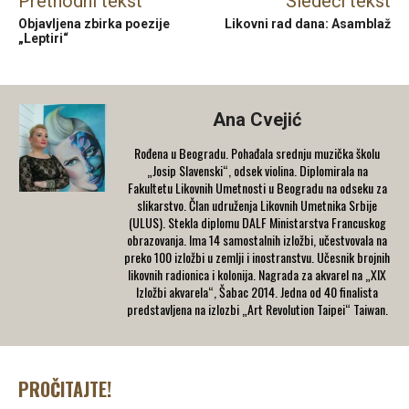
Prethodni tekst
Sledeći tekst
Objavljena zbirka poezije
Likovni rad dana: Asamblaž
„Leptiri“
Ana Cvejić
Rođena u Beogradu. Pohađala srednju muzička školu
„Josip Slavenski“, odsek violina. Diplomirala na
Fakultetu Likovnih Umetnosti u Beogradu na odseku za
slikarstvo. Član udruženja Likovnih Umetnika Srbije
(ULUS). Stekla diplomu DALF Ministarstva Francuskog
obrazovanja. Ima 14 samostalnih izložbi, učestvovala na
preko 100 izložbi u zemlji i inostranstvu. Učesnik brojnih
likovnih radionica i kolonija. Nagrada za akvarel na „XIX
Izložbi akvarela“, Šabac 2014. Jedna od 40 finalista
predstavljena na izlozbi „Art Revolution Taipei“ Taiwan.
PROČITAJTE!