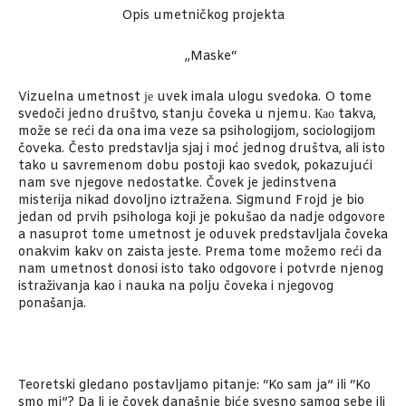
Opis umetničkog projekta
„Maske“
Vizuelna umetnost је uvek imala ulogu svedoka. O tome
svedoči jedno društvo, stanju čoveka u njemu. Као takva,
može se reći da ona ima veze sa psihologijom, sociologijom
čoveka. Često predstavlja sjaj i moć jednog društva, ali isto
tako u savremenom dobu postoji kao svedok, pokazujući
nam sve njegove nedostatke. Čovek je jedinstvena
misterija nikad dovoljno iztražena. Sigmund Frojd je bio
jedan od prvih psihologa koji je pokušao da nadje odgovore
a nasuprot tome umetnost je oduvek predstavljala čoveka
onakvim kakv on zaista jeste. Prema tome možemo reći da
nam umetnost donosi isto tako odgovore i potvrde njenog
istraživanja kao i nauka na polju čoveka i njegovog
ponašanja.
Teoretski gledano postavljamo pitanje: “Ko sam ja” ili “Ko
smo mi”? Da li je čovek današnje biće svesno samog sebe ili