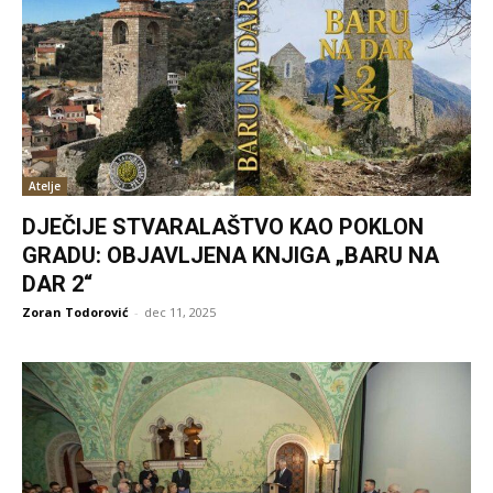
Atelje
DJEČIJE STVARALAŠTVO KAO POKLON
GRADU: OBJAVLJENA KNJIGA „BARU NA
DAR 2“
Zoran Todorović
-
dec 11, 2025