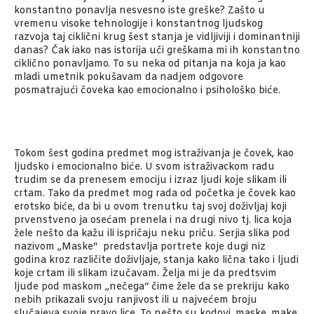
konstantno ponavlja nesvesno iste greške? Zašto u
vremenu visoke tehnologije i konstantnog ljudskog
razvoja taj ciklični krug šest stanja je vidljiviji i dominantniji
danas? Čak iako nas istorija uči greškama mi ih konstantno
ciklično ponavljamo. To su neka od pitanja na koja ja kao
mladi umetnik pokušavam da nadjem odgovore
posmatrajući čoveka kao emocionalno i psihološko biće.
Tokom šest godina predmet mog istraživanja je čovek, kao
ljudsko i emocionalno biće. U svom istraživackom radu
trudim se da prenesem emociju i izraz ljudi koje slikam ili
crtam. Tako da predmet mog rada od početka je čovek kao
erotsko biće, da bi u ovom trenutku taj svoj doživljaj koji
prvenstveno ja osećam prenela i na drugi nivo tj. lica koja
žele nešto da kažu ili ispričaju neku priču. Serjia slika pod
nazivom „Maske“ predstavlja portrete koje dugi niz
godina kroz različite doživljaje, stanja kako lična tako i ljudi
koje crtam ili slikam izučavam. Želja mi je da predtsvim
ljude pod maskom „nečega“ čime žele da se prekriju kako
nebih prikazali svoju ranjivost ili u najvećem broju
slučajeva svoje pravo lice. To nešto su kodovi, maske, make