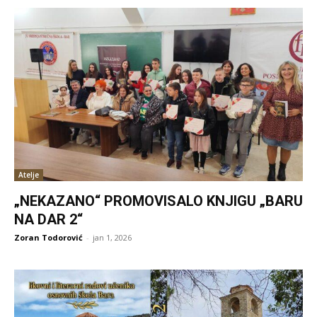
Atelje
„NEKAZANO“ PROMOVISALO KNJIGU „BARU
NA DAR 2“
Zoran Todorović
-
jan 1, 2026