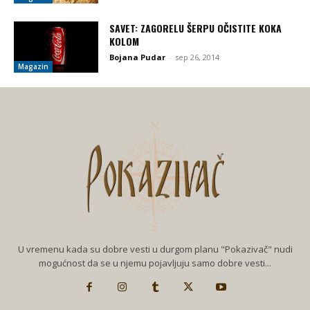
SAVET: ZAGORELU ŠERPU OČISTITE KOKA
KOLOM
Bojana Pudar
-
sep 26, 2014
Magazin
U vremenu kada su dobre vesti u durgom planu "Pokazivač" nudi
mogućnost da se u njemu pojavljuju samo dobre vesti...