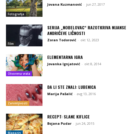
Jovana Kuzmanović
-
jun 27, 2017
Fotografija
SERIJA „NOBELOVAC“ RAZOTKRIVA NIJANSE
ANDRIĆEVE LIČNOSTI
Zoran Todorović
-
okt 12, 2023
Film
ELEMENTARNA IGRA
Jovanka Ignjatović
-
okt 8, 2014
Otvorena vrata
DA LI STE ZNALI: LUBENICA
Marija Pašalić
-
avg 13, 2016
Zanimljivosti
RECEPT: SLANE KIFLICE
Bojana Pudar
-
jun 24, 2015
Magazin