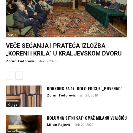
Atelje
VEČE SEĆANJA I PRATEĆA IZLOŽBA
„KORENI I KRILA“ U KRALJEVSKOM DVORU
Zoran Todorović
-
dec 5, 2025
KONKURS ZA 17. KOLO EDICIJE „PRVENAC“
Zoran Todorović
-
jan 21, 2018
Knjige
KOLUMNA SITNI SAT: OMAŽ MILANU VLAJČIĆU
Milan Pajević
-
feb 20, 2022