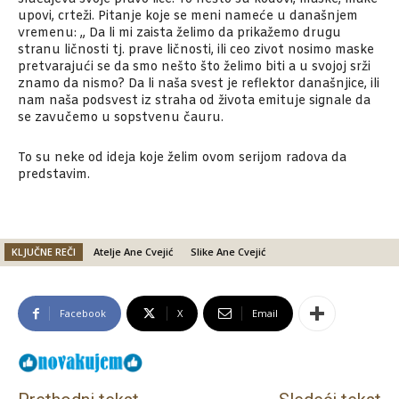
upovi, crteži. Pitanje koje se meni nameće u današnjem
vremenu: „ Da li mi zaista želimo da prikažemo drugu
stranu ličnosti tj. prave ličnosti, ili ceo zivot nosimo maske
pretvarajući se da smo nešto što želimo biti a u svojoj srži
znamo da nismo? Da li naša svest je reflektor današnjice, ili
nam naša podsvest iz straha od života emituje signale da
se zavučemo u sopstvenu čauru.
To su neke od ideja koje želim ovom serijom radova da
predstavim.
KLJUČNE REČI
Atelje Ane Cvejić
Slike Ane Cvejić
Facebook
X
Email