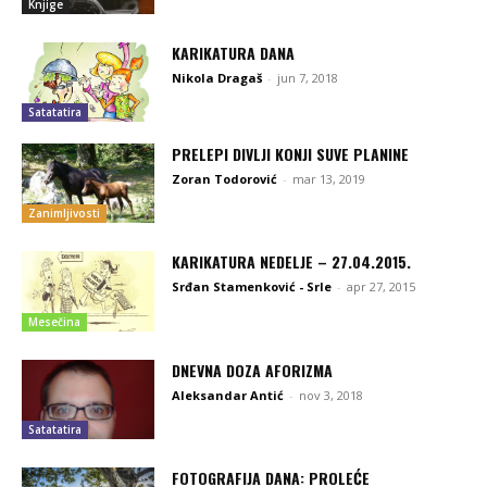
Knjige
KARIKATURA DANA
Nikola Dragaš
-
jun 7, 2018
Satatatira
PRELEPI DIVLJI KONJI SUVE PLANINE
Zoran Todorović
-
mar 13, 2019
Zanimljivosti
KARIKATURA NEDELJE – 27.04.2015.
Srđan Stamenković - Srle
-
apr 27, 2015
Mesečina
DNEVNA DOZA AFORIZMA
Aleksandar Antić
-
nov 3, 2018
Satatatira
FOTOGRAFIJA DANA: PROLEĆE