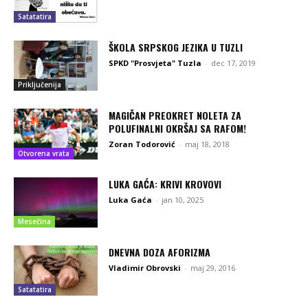
Satatatira
ŠKOLA SRPSKOG JEZIKA U TUZLI
SPKD "Prosvjeta" Tuzla
-
dec 17, 2019
Priključenija
MAGIČAN PREOKRET NOLETA ZA
POLUFINALNI OKRŠAJ SA RAFOM!
Zoran Todorović
-
maj 18, 2018
Otvorena vrata
LUKA GAĆA: KRIVI KROVOVI
Luka Gaća
-
jan 10, 2025
Mesečina
DNEVNA DOZA AFORIZMA
Vladimir Obrovski
-
maj 29, 2016
Satatatira