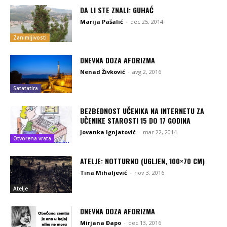
DA LI STE ZNALI: GUHAĆ
Marija Pašalić
-
dec 25, 2014
Zanimljivosti
DNEVNA DOZA AFORIZMA
Nenad Živković
-
avg 2, 2016
Satatatira
BEZBEDNOST UČENIKA NA INTERNETU ZA
UČENIKE STAROSTI 15 DO 17 GODINA
Jovanka Ignjatović
-
mar 22, 2014
Otvorena vrata
ATELJE: NOTTURNO (UGLJEN, 100×70 CM)
Tina Mihaljević
-
nov 3, 2016
Atelje
DNEVNA DOZA AFORIZMA
Mirjana Đapo
-
dec 13, 2016