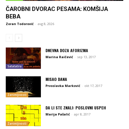
ČAROBNI DVORAC PESAMA: KOMŠIJA
BEBA
Zoran Todorović
-
avg 8, 2026
DNEVNA DOZA AFORIZMA
Marina Raičević
-
sep 13, 2017
Satatatira
MISAO DANA
Prvoslavka Marković
-
okt 17, 2017
Zanimljivosti
DA LI STE ZNALI: POSLOVNI USPEH
Marija Pašalić
-
apr 8, 2017
Zanimljivosti