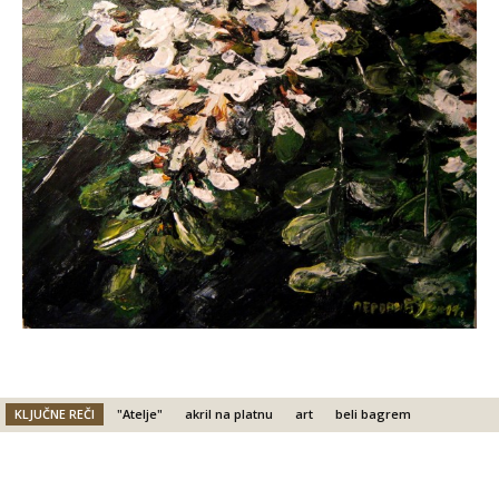
KLJUČNE REČI
"Atelje"
akril na platnu
art
beli bagrem
Facebook
X
Email