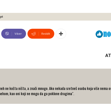
pt
Viber
ReddIt
AT
eh ne košta ništa, a znači mnogo. Ako nekada sretneš osobu koja više nema osm
ehom, kao oni koji ne mogu da ga poklone drugima".