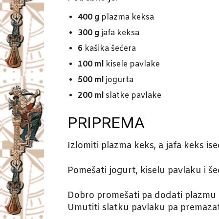
400 g
plazma keksa
300 g
jafa keksa
6
kašika šećera
100 ml
kisele pavlake
500 ml
jogurta
200 ml
slatke pavlake
PRIPREMA
Izlomiti plazma keks, a jafa keks ise
Pomešati jogurt, kiselu pavlaku i še
Dobro promešati pa dodati plazmu i 
Umutiti slatku pavlaku pa premazat