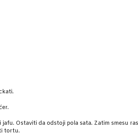
ckati.
ćer.
jafu. Ostaviti da odstoji pola sata. Zatim smesu ra
i tortu.