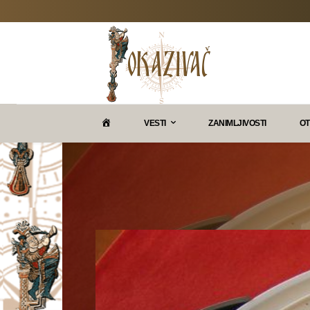
P
VESTI
ZANIMLJIVOSTI
OT
O
K
A
Z