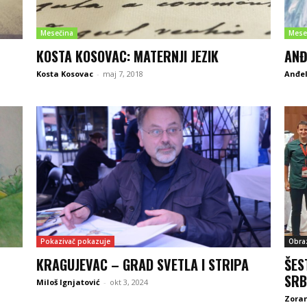
Mesečina
Mese
KOSTA KOSOVAC: MATERNJI JEZIK
ANĐ
Kosta Kosovac
-
maj 7, 2018
Anđe
Pokazivač pokazuje
Obra
KRAGUJEVAC – GRAD SVETLA I STRIPA
ŠES
SRB
Miloš Ignjatović
-
okt 3, 2024
Zoran