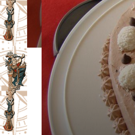
I
V
A
Č