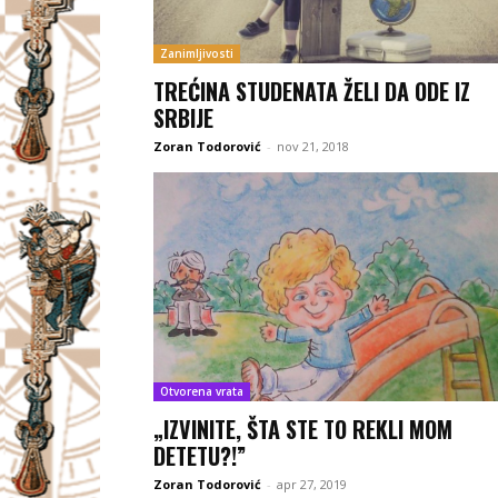
Zanimljivosti
TREĆINA STUDENATA ŽELI DA ODE IZ
SRBIJE
Zoran Todorović
-
nov 21, 2018
Otvorena vrata
„IZVINITE, ŠTA STE TO REKLI MOM
DETETU?!”
Zoran Todorović
-
apr 27, 2019