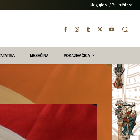
Ulogujte se / Pridružite se
TATATIRA
MESEČINA
POKAZIVAČICA