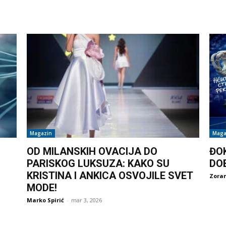
Magazin
Maga
OD MILANSKIH OVACIJA DO
ĐO
PARISKOG LUKSUZA: KAKO SU
DO
KRISTINA I ANKICA OSVOJILE SVET
Zoran
MODE!
Marko Spirić
-
mar 3, 2026