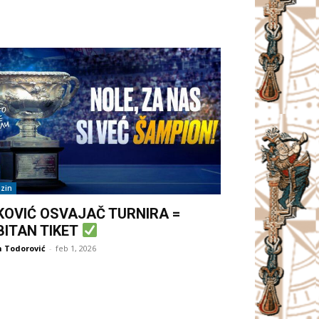
zin
KOVIĆ OSVAJAČ TURNIRA =
BITAN TIKET
 Todorović
-
feb 1, 2026