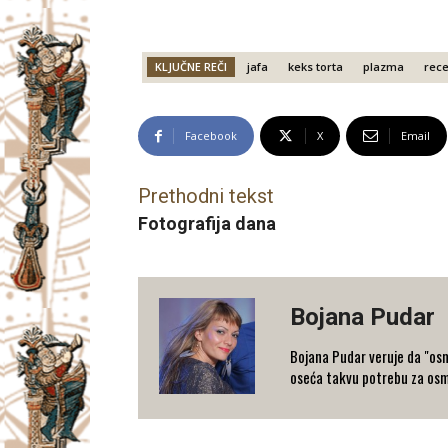
KLJUČNE REČI
jafa
keks torta
plazma
rece
Facebook
X
Email
Prethodni tekst
Fotografija dana
Bojana Pudar
Bojana Pudar veruje da "osm
oseća takvu potrebu za osm