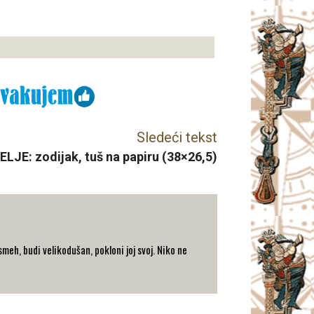
Sledeći tekst
ELJE: zodijak, tuš na papiru (38×26,5)
eh, budi velikodušan, pokloni joj svoj. Niko ne