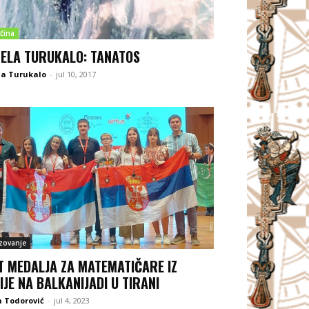
čina
ELA TURUKALO: TANATOS
la Turukalo
-
jul 10, 2017
zovanje
T MEDALJA ZA MATEMATIČARE IZ
IJE NA BALKANIJADI U TIRANI
 Todorović
-
jul 4, 2023