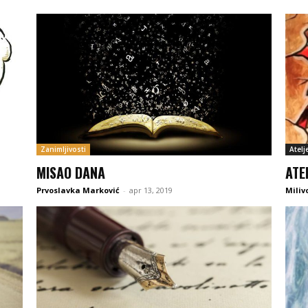
Zanimljivosti
Atelj
MISAO DANA
ATE
Prvoslavka Marković
-
apr 13, 2019
Miliv