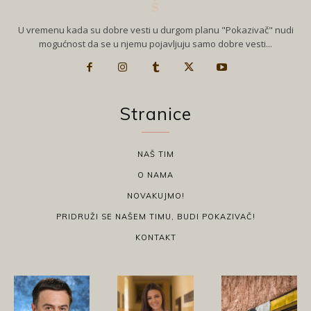
U vremenu kada su dobre vesti u durgom planu "Pokazivač" nudi
mogućnost da se u njemu pojavljuju samo dobre vesti...
Stranice
NAŠ TIM
O NAMA
NOVAKUJMO!
PRIDRUŽI SE NAŠEM TIMU, BUDI POKAZIVAČ!
KONTAKT