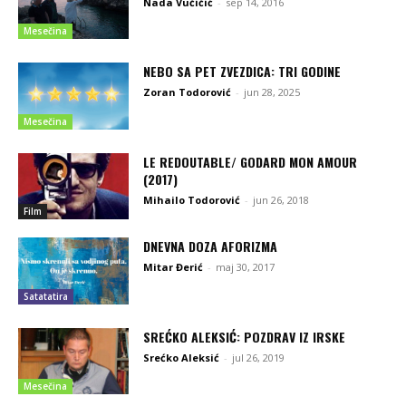
Nada Vučičić
-
sep 14, 2016
Mesečina
NEBO SA PET ZVEZDICA: TRI GODINE
Zoran Todorović
-
jun 28, 2025
Mesečina
LE REDOUTABLE/ GODARD MON AMOUR
(2017)
Mihailo Todorović
-
jun 26, 2018
Film
DNEVNA DOZA AFORIZMA
Mitar Đerić
-
maj 30, 2017
Satatatira
SREĆKO ALEKSIĆ: POZDRAV IZ IRSKE
Srećko Aleksić
-
jul 26, 2019
Mesečina