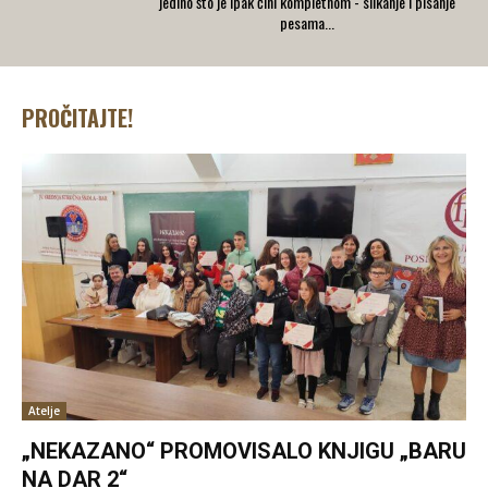
jedino što je ipak čini kompletnom - slikanje i pisanje
pesama...
PROČITAJTE!
Atelje
„NEKAZANO“ PROMOVISALO KNJIGU „BARU
NA DAR 2“