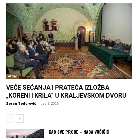
Atelje
VEČE SEĆANJA I PRATEĆA IZLOŽBA
„KORENI I KRILA“ U KRALJEVSKOM DVORU
Zoran Todorović
-
dec 5, 2025
KAD SVE PROĐE – NADA VUČIČIĆ