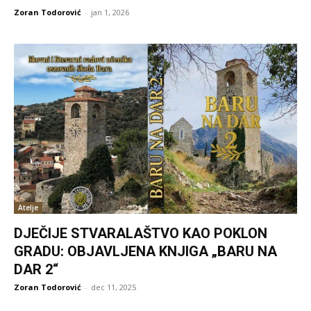
Zoran Todorović
-
jan 1, 2026
Atelje
DJEČIJE STVARALAŠTVO KAO POKLON
GRADU: OBJAVLJENA KNJIGA „BARU NA
DAR 2“
Zoran Todorović
-
dec 11, 2025