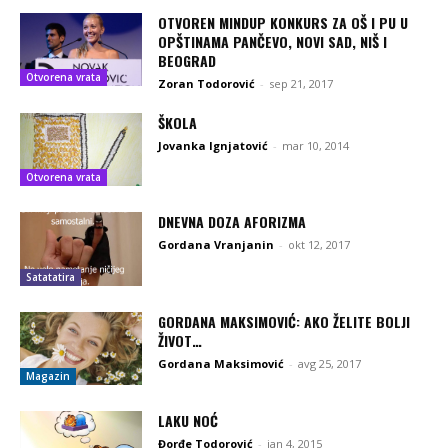
OTVOREN MINDUP KONKURS ZA OŠ I PU U
OPŠTINAMA PANČEVO, NOVI SAD, NIŠ I
BEOGRAD
Otvorena vrata
Zoran Todorović
-
sep 21, 2017
ŠKOLA
Jovanka Ignjatović
-
mar 10, 2014
Otvorena vrata
DNEVNA DOZA AFORIZMA
Gordana Vranjanin
-
okt 12, 2017
Satatatira
GORDANA MAKSIMOVIĆ: AKO ŽELITE BOLJI
ŽIVOT…
Gordana Maksimović
-
avg 25, 2017
Magazin
LAKU NOĆ
Đorđe Todorović
-
jan 4, 2015