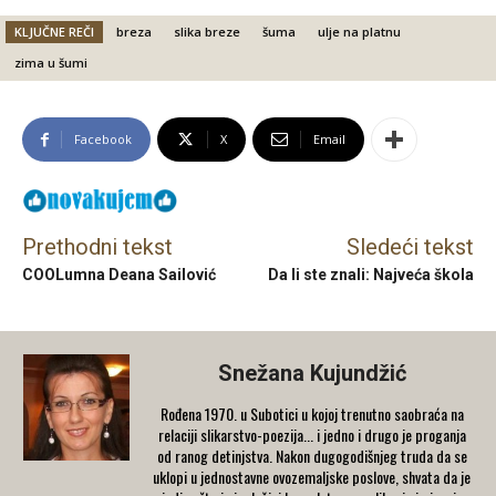
KLJUČNE REČI
breza
slika breze
šuma
ulje na platnu
zima u šumi
Facebook
X
Email
Prethodni tekst
Sledeći tekst
COOLumna Deana Sailović
Da li ste znali: Najveća škola
Snežana Kujundžić
Rođena 1970. u Subotici u kojoj trenutno saobraća na
relaciji slikarstvo-poezija... i jedno i drugo je proganja
od ranog detinjstva. Nakon dugogodišnjeg truda da se
uklopi u jednostavne ovozemaljske poslove, shvata da je