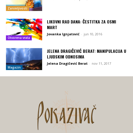
Zanimljivosti
LIKOVNI RAD DANA: ČESTITKA ZA OSMI
MART
Jovanka Ignjatović
-
jun 10, 2016
Otvorena vrata
JELENA DRAGIČEVIĆ BERAT: MANIPULACIJA U
LJUDSKIM ODNOSIMA
Jelena Dragičević Berat
-
nov 11, 2017
Magazin