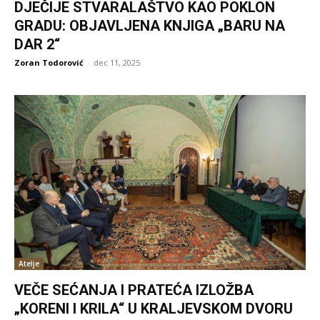
DJEČIJE STVARALAŠTVO KAO POKLON
GRADU: OBJAVLJENA KNJIGA „BARU NA
DAR 2“
Zoran Todorović
-
dec 11, 2025
Atelje
VEČE SEĆANJA I PRATEĆA IZLOŽBA
„KORENI I KRILA“ U KRALJEVSKOM DVORU