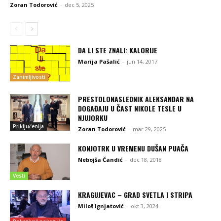
Zoran Todorović
-
dec 5, 2025
DA LI STE ZNALI: KALORIJE
Marija Pašalić
-
jun 14, 2017
Zanimljivosti
PRESTOLONASLEDNIK ALEKSANDAR NA
DOGAĐAJU U ČAST NIKOLE TESLE U
NJUJORKU
Priključenija
Zoran Todorović
-
mar 29, 2025
KONJOTRK U VREMENU DUŠAN PUAČA
Nebojša Čandić
-
dec 18, 2018
Vesti
KRAGUJEVAC – GRAD SVETLA I STRIPA
Miloš Ignjatović
-
okt 3, 2024