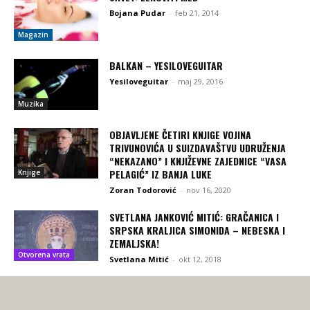
Bojana Pudar
-
feb 21, 2014
Magazin
BALKAN – YESILOVEGUITAR
Yesiloveguitar
-
maj 29, 2016
Muzika
OBJAVLJENE ČETIRI KNJIGE VOJINA
TRIVUNOVIĆA U SUIZDAVAŠTVU UDRUŽENJA
“NEKAZANO” I KNJIŽEVNE ZAJEDNICE “VASA
PELAGIĆ” IZ BANJA LUKE
Knjige
Zoran Todorović
-
nov 16, 2020
SVETLANA JANKOVIĆ MITIĆ: GRAČANICA I
SRPSKA KRALJICA SIMONIDA – NEBESKA I
ZEMALJSKA!
Otvorena vrata
Svetlana Mitić
-
okt 12, 2018