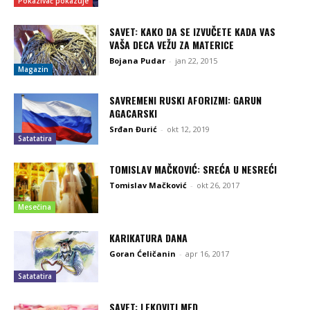
Pokazivač pokazuje
SAVET: KAKO DA SE IZVUČETE KADA VAS
VAŠA DECA VEŽU ZA MATERICE
Bojana Pudar
-
jan 22, 2015
Magazin
SAVREMENI RUSKI AFORIZMI: GARUN
AGACARSKI
Srđan Đurić
-
okt 12, 2019
Satatatira
TOMISLAV MAČKOVIĆ: SREĆA U NESREĆI
Tomislav Mačković
-
okt 26, 2017
Mesečina
KARIKATURA DANA
Goran Ćeličanin
-
apr 16, 2017
Satatatira
SAVET: LEKOVITI MED