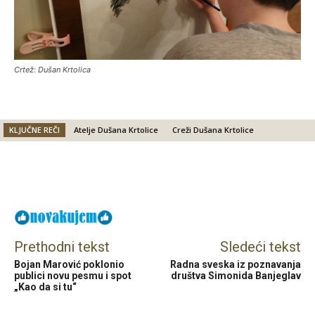
Crtež: Dušan Krtolica
KLJUČNE REČI
Atelje Dušana Krtolice
Creži Dušana Krtolice
Facebook
X
Email
Prethodni tekst
Sledeći tekst
Bojan Marović poklonio
Radna sveska iz poznavanja
publici novu pesmu i spot
društva Simonida Banjeglav
„Kao da si tu“