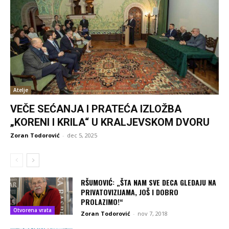
Atelje
VEČE SEĆANJA I PRATEĆA IZLOŽBA
„KORENI I KRILA“ U KRALJEVSKOM DVORU
Zoran Todorović
-
dec 5, 2025
RŠUMOVIĆ: „ŠTA NAM SVE DECA GLEDAJU NA
PRIVATOVIZIJAMA, JOŠ I DOBRO
PROLAZIMO!“
Otvorena vrata
Zoran Todorović
-
nov 7, 2018