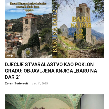
Atelje
DJEČIJE STVARALAŠTVO KAO POKLON
GRADU: OBJAVLJENA KNJIGA „BARU NA
DAR 2“
Zoran Todorović
-
dec 11, 2025