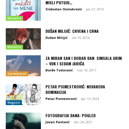
MISLI PUTUJU…
Slobodan Osmokrović
-
jan 21, 2016
Mesečina
DUŠAN MILIJIĆ: CRVENA I CRNA
Dušan Milijić
-
okt 19, 2016
Mesečina
ZA MIRAN SAN I DOBAR DAN: SIMSALA GRIM
– VUK I SEDAM JARIĆA
Đorđe Todorović
-
mar 10, 2017
Zanimljivosti
PETAR PISMESTROVIĆ: NOVAKOVA
DOMINACIJA
Petar Pismestrović
-
apr 15, 2024
Magazin
FOTOGRAFIJA DANA: POGLED
Jovan Pavlović
-
dec 24, 2021