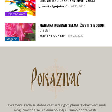
LIKOVNI RAD DANA: KRV ŽIVOT ZNAČI
Jovanka Ignjatović
-
jul 31, 2016
Otvorena vrata
MARIANA KUMBAR SELMA: ŽIVETI S BOGOM
U SEBI
Mariana Qunbar
-
okt 22, 2020
Magazin
U vremenu kada su dobre vesti u durgom planu "Pokazivač" nudi
mogućnost da se u njemu pojavljuju samo dobre vesti...