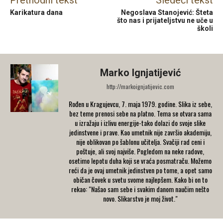
Karikatura dana
Negoslava Stanojević: Šteta
što nas i prijateljstvu ne uče u
školi
Marko Ignjatijević
http://markoignjatijevic.com
Rođen u Kragujevcu, 7. maja 1979. godine. Slika iz sebe,
bez teme prenosi sebe na platno. Tema se otvara sama
u izražaju i izlivu energije-tako dolazi do svoje slike
jedinstvene i prave. Kao umetnik nije završio akademiju,
nije oblikovan po šablonu učitelja. Svačiji rad ceni i
poštuje, ali svoj najviše. Pogledom na neke radove,
osetimo lepotu duha koji se vraća posmatraču. Možemo
reći da je ovaj umetnik jedinstven po tome, a opet samo
običan čovek u svetu svome najlepšem. Kako bi on to
rekao: "Našao sam sebe i svakim danom naučim nešto
novo. Slikarstvo je moj život."