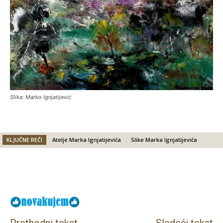
Slika: Marko Ignjatijević
KLJUČNE REČI
Atelje Marka Ignjatijevića
Slike Marka Ignjatijevića
Facebook
X
Email
Prethodni tekst
Sledeći tekst