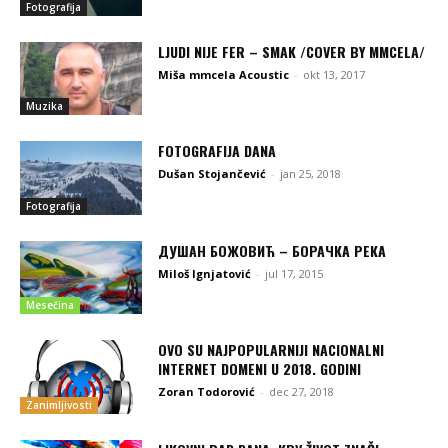
Fotografija
LJUDI NIJE FER – SMAK /COVER BY MMCELA/
Miša mmcela Acoustic
-
okt 13, 2017
Muzika
FOTOGRAFIJA DANA
Dušan Stojančević
-
jan 25, 2018
Fotografija
ДУШАН БОЖОВИЋ – БОРАЧКА РЕКА
Miloš Ignjatović
-
jul 17, 2015
Mesečina
OVO SU NAJPOPULARNIJI NACIONALNI
INTERNET DOMENI U 2018. GODINI
Zoran Todorović
-
dec 27, 2018
Zanimljivosti