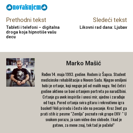
Prethodni tekst
Sledeći tekst
Tableti i telefoni – digitalna
Likovni rad dana: Ljubav
droga koja hipnotiše vašu
decu
Marko Mašić
Rođen 14. maja 1993. godine. Rodom iz Šapca. Student
medicinske rehabilitacije u Novom Sadu. Njegov omiljeni
hobi je crtanje, koji neguje još od malih nogu. Već četiri
godine aktivno se bavi crtanjem portreta po narudžbini.
Crtanje ga uvek inspiriše i unosi mir, ujedno i zarađuje
od toga. Pored crtanja svira gitaru i rekreativno igra
basket! Voli prirodu i često ide na pecanje. Kroz život ga
prati stih iz pesme "Zemlja" poznate rok grupe EKV: " U
svakom porazu, ja sam video deo slobode. I kad je
gotovo, za mene znaj, tek tad je počelo!"