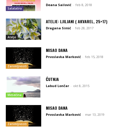
Deana Sailović
-
feb 8, 2018
Satatatira
ATELJE: LJILJANI ( AKVAREL, 25×17)
Dragana Simić
-
feb 28, 2017
Atelje
MISAO DANA
Prvoslavka Marković
-
feb 15, 2018
Zanimljivosti
ĆUTNJA
Labud Lončar
-
okt 8, 2015
Mesečina
MISAO DANA
Prvoslavka Marković
-
mar 13, 2019
Zanimljivosti