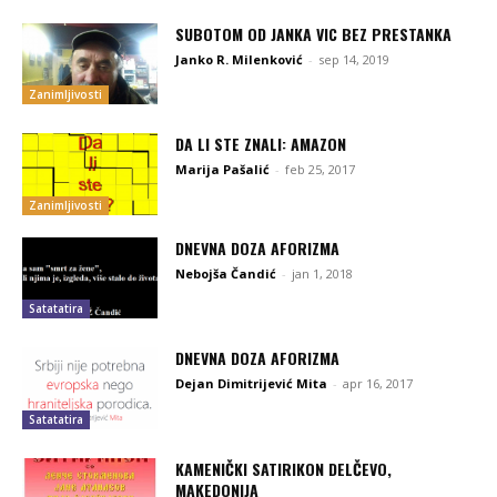
SUBOTOM OD JANKA VIC BEZ PRESTANKA
Janko R. Milenković
-
sep 14, 2019
Zanimljivosti
DA LI STE ZNALI: AMAZON
Marija Pašalić
-
feb 25, 2017
Zanimljivosti
DNEVNA DOZA AFORIZMA
Nebojša Čandić
-
jan 1, 2018
Satatatira
DNEVNA DOZA AFORIZMA
Dejan Dimitrijević Mita
-
apr 16, 2017
Satatatira
KAMENIČKI SATIRIKON DELČEVO,
MAKEDONIJA