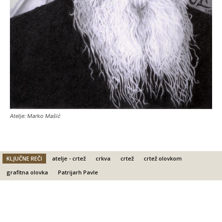
Atelje: Marko Mašić
KLJUČNE REČI
atelje - crtež
crkva
crtež
crtež olovkom
grafitna olovka
Patrijarh Pavle
Facebook
X
Email