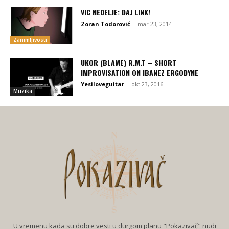
VIC NEDELJE: DAJ LINK!
Zoran Todorović
-
mar 23, 2014
Zanimljivosti
UKOR (BLAME) R.M.T – SHORT
IMPROVISATION ON IBANEZ ERGODYNE
Yesiloveguitar
-
okt 23, 2016
Muzika
U vremenu kada su dobre vesti u durgom planu "Pokazivač" nudi