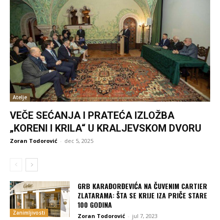
Atelje
VEČE SEĆANJA I PRATEĆA IZLOŽBA
„KORENI I KRILA“ U KRALJEVSKOM DVORU
Zoran Todorović
-
dec 5, 2025
GRB KARAĐORĐEVIĆA NA ČUVENIM CARTIER
ZLATARAMA: ŠTA SE KRIJE IZA PRIČE STARE
100 GODINA
Zanimljivosti
Zoran Todorović
-
jul 7, 2023