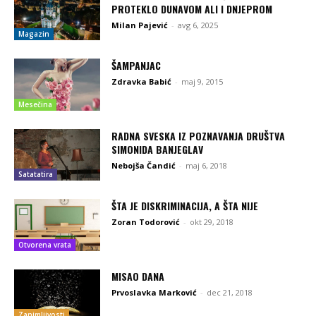
PROTEKLO DUNAVOM ALI I DNJEPROM
Milan Pajević
-
avg 6, 2025
Magazin
ŠAMPANJAC
Zdravka Babić
-
maj 9, 2015
Mesečina
RADNA SVESKA IZ POZNAVANJA DRUŠTVA
SIMONIDA BANJEGLAV
Nebojša Čandić
-
maj 6, 2018
Satatatira
ŠTA JE DISKRIMINACIJA, A ŠTA NIJE
Zoran Todorović
-
okt 29, 2018
Otvorena vrata
MISAO DANA
Prvoslavka Marković
-
dec 21, 2018
Zanimljivosti