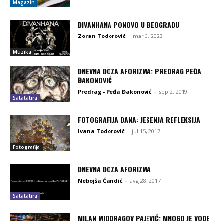
Magazin
DIVANHANA PONOVO U BEOGRADU
Zoran Todorović
-
mar 3, 2023
Muzika
DNEVNA DOZA AFORIZMA: PREDRAG PEĐA
ĐAKONOVIĆ
Predrag - Peđa Đakonović
-
sep 2, 2019
Satatatira
FOTOGRAFIJA DANA: JESENJA REFLEKSIJA
Ivana Todorović
-
jul 15, 2017
Fotografija
DNEVNA DOZA AFORIZMA
Nebojša Čandić
-
avg 28, 2017
Satatatira
MILAN MIODRAGOV PAJEVIĆ: MNOGO JE VODE