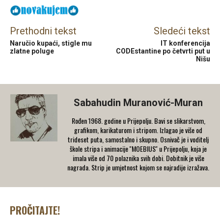
Prethodni tekst
Sledeći tekst
Naručio kupaći, stigle mu
IT konferencija
zlatne poluge
CODEstantine po četvrti put u
Nišu
Sabahudin Muranović-Muran
Rođen 1968. godine u Prijepolju. Bavi se slikarstvom,
grafikom, karikaturom i stripom. Izlagao je više od
trideset puta, samostalno i skupno. Osnivač je i voditelj
škole stripa i animacije ''MOEBIUS'' u Prijepolju, koja je
imala više od 70 polaznika svih dobi. Dobitnik je više
nagrada. Strip je umjetnost kojom se najradije izražava.
PROČITAJTE!