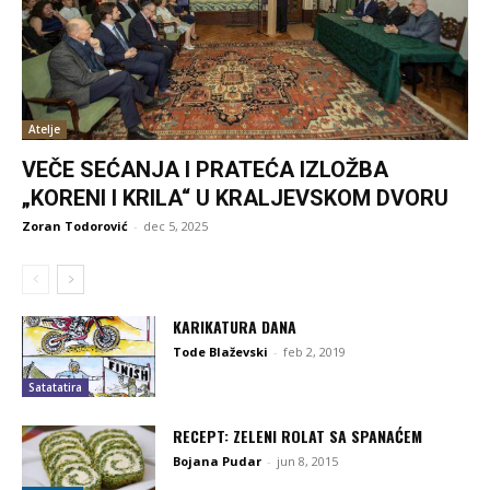
Atelje
VEČE SEĆANJA I PRATEĆA IZLOŽBA
„KORENI I KRILA“ U KRALJEVSKOM DVORU
Zoran Todorović
-
dec 5, 2025
KARIKATURA DANA
Tode Blaževski
-
feb 2, 2019
Satatatira
RECEPT: ZELENI ROLAT SA SPANAĆEM
Bojana Pudar
-
jun 8, 2015