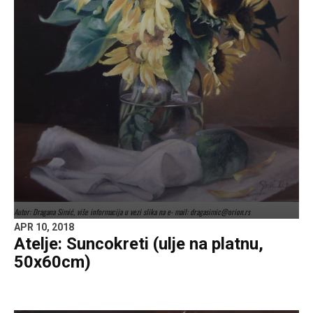
Autor: Dragana Simić, više informacija u vezi slika na e- mail: dragasimic@orion.rs
APR 10, 2018
Atelje: Suncokreti (ulje na platnu,
50x60cm)