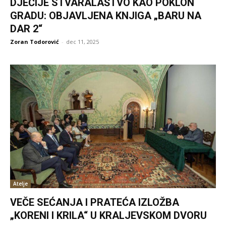
DJEČIJE STVARALAŠTVO KAO POKLON
GRADU: OBJAVLJENA KNJIGA „BARU NA
DAR 2“
Zoran Todorović
-
dec 11, 2025
Atelje
VEČE SEĆANJA I PRATEĆA IZLOŽBA
„KORENI I KRILA“ U KRALJEVSKOM DVORU