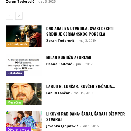
Zoran Todorović
-
dec 5, 2025
DNK ANALIZA UTVRDILA: SVAKI DESETI
SRBIN JE GERMANSKOG POREKLA
Zoran Todorović
-
maj 3, 2019
Zanimljivosti
MILAN KURIDŽA AFORIZMI
Deana Sailović
-
jun 8, 2017
Satatatira
LABUD N. LONČAR: KOVČEG SJEĆANJA…
Labud Lončar
-
maj 15, 2019
Mesečina
LIKOVNI RAD DANA: ŠARAJ, ŠARAJ I DŽEMPER
STVARAJ
Jovanka Ignjatović
-
jan 1, 2016
Otvorena vrata