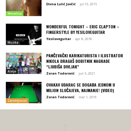
Divna Lulić Jovčić
-
jul 15, 2015
Mesečina
WONDERFUL TONIGHT – ERIC CLAPTON –
FINGERSTYLE BY YESILOVEGUITAR
Yesiloveguitar
-
apr 8, 2018
Muzika
PANČEVAČKI KARIKATURISTA I ILUSTRATOR
NIKOLA DRAGAŠ DOBITNIK NAGRADE
“LJUBIŠA DIVLJAK”
Atelje
Zoran Todorović
-
jun 5, 2021
OVAKAV UDARAC SE DOGAĐA JEDNOM U
MILION SLUČAJEVA, NAJMANJE! (VIDEO)
Zoran Todorović
-
mar 1, 2019
Zanimljivosti