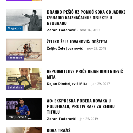
BRANKO PEŠIĆ UZ POMOĆ SOKA OD JABUKE
IZGRADIO NAJZNAČAJNIJE OBJEKTE U
BEOGRADU
Magazin
Zoran Todorović
-
mar 16, 2019
ŽELJKO ŽELE JOVANOVIĆ: ODŠTETA
Željko Žele Jovanović
-
nov 29, 2018
Satatatira
NEPODMITLJIVE PRIČE DEJAN DIMITRIJEVIĆ
MITA
Dejan Dimitrijević Mita
-
jan 29, 2017
Satatatira
AO: EKSPRESNA POBEDA NOVAKA U
POLUFINALU, PROTIV RAFE ZA SEDMU
TITULU
Priključenija
Zoran Todorović
-
jan 25, 2019
KOGA TRAŽIŠ