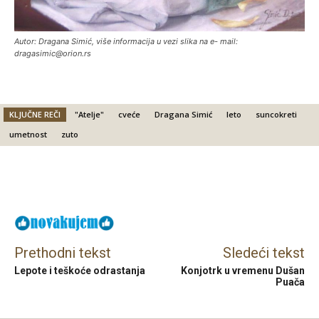
Autor: Dragana Simić, više informacija u vezi slika na e- mail:
dragasimic@orion.rs
KLJUČNE REČI
"Atelje"
cveće
Dragana Simić
leto
suncokreti
umetnost
zuto
Facebook
X
Email
Prethodni tekst
Sledeći tekst
Lepote i teškoće odrastanja
Konjotrk u vremenu Dušan
Puača