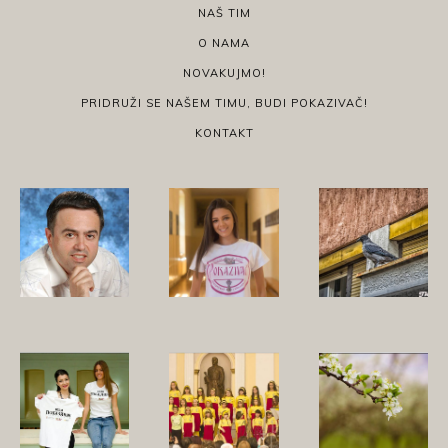
NAŠ TIM
O NAMA
NOVAKUJMO!
PRIDRUŽI SE NAŠEM TIMU, BUDI POKAZIVAČ!
KONTAKT