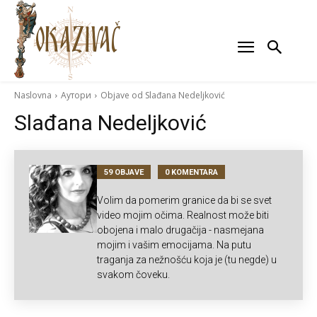
Naslovna
Аутори
Objave od Slađana Nedeljković
Slađana Nedeljković
59 OBJAVE
0 KOMENTARA
Volim da pomerim granice da bi se svet
video mojim očima. Realnost može biti
obojena i malo drugačija - nasmejana
mojim i vašim emocijama. Na putu
traganja za nežnošću koja je (tu negde) u
svakom čoveku.