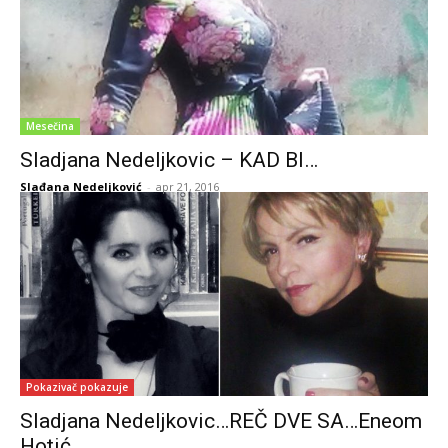
Mesečina
Sladjana Nedeljkovic – KAD BI…
Slađana Nedeljković
-
apr 21, 2016
Pokazivač pokazuje
Sladjana Nedeljkovic…REČ DVE SA…Eneom
Hotić