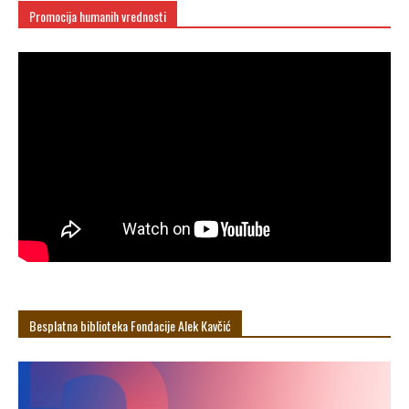
Promocija humanih vrednosti
Besplatna biblioteka Fondacije Alek Кavčić