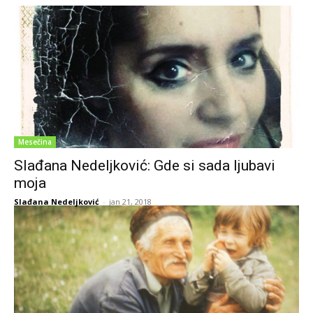
Mesečina
Slađana Nedeljković: Gde si sada ljubavi
moja
Slađana Nedeljković
-
jan 21, 2018