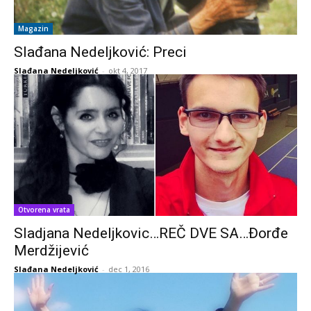
Magazin
Slađana Nedeljković: Preci
Slađana Nedeljković
-
okt 4, 2017
Otvorena vrata
Sladjana Nedeljkovic…REČ DVE SA…Đorđe
Merdžijević
Slađana Nedeljković
-
dec 1, 2016