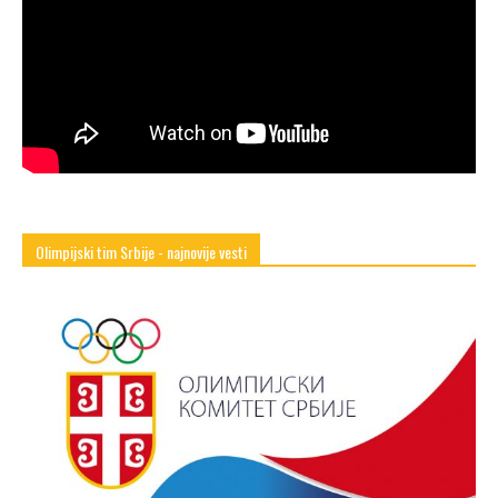
Olimpijski tim Srbije - najnovije vesti