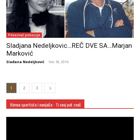
Pokazivač pokazuje
Sladjana Nedeljkovic…REČ DVE SA…Marjan
Marković
Slađana Nedeljković
-
feb 18, 2016
1
2
3
Himna sportista i navijača - Ti svoj put znaš