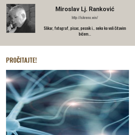
Miroslav Lj. Ranković
http://iskreno.win/
Slikar, fotograf, pisac, pesnik i… neko ko voli čitavim
bićem...
PROČITAJTE!