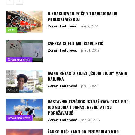
U KRAGUJEVCU POČEO TRADICIONALNI
MEDIJSKI VIŠEBOJ
Zoran Todorović
-
apr 2, 2014
Vesti
SVESKA SOFIJE MILOSAVLJEVIĆ
Zoran Todorović
-
jan 31, 2019
Otvorena vrata
IVANA RETAS O KNJIZI „ČUDNI LJUDI“ MARIA
BADJUKA
Zoran Todorović
-
jan 8, 2022
Knjige
NASTAVNIK FIZIČKOG ISTRAŽIVAO: DECA PRE
100 GODINA I DANAS. REZULTATI SU
PORAŽAVAJUĆI
Otvorena vrata
Zoran Todorović
-
sep 28, 2017
ŽARKO ILIĆ: KAKO DA PROMENIMO KOD