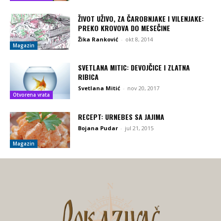
ŽIVOT UŽIVO, ZA ČAROBNJAKE I VILENJAKE:
PREKO KROVOVA DO MESEČINE
Žika Ranković
-
okt 8, 2014
Magazin
SVETLANA MITIC: DEVOJČICE I ZLATNA
RIBICA
Svetlana Mitić
-
nov 20, 2017
Otvorena vrata
RECEPT: URNEBES SA JAJIMA
Bojana Pudar
-
jul 21, 2015
Magazin