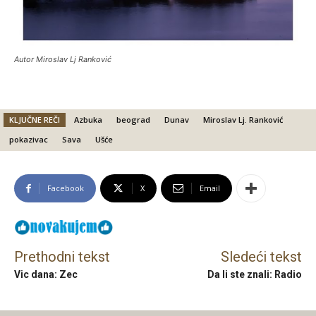
Autor Miroslav Lj Ranković
KLJUČNE REČI
Azbuka
beograd
Dunav
Miroslav Lj. Ranković
pokazivac
Sava
Ušće
Facebook
X
Email
Prethodni tekst
Sledeći tekst
Vic dana: Zec
Da li ste znali: Radio