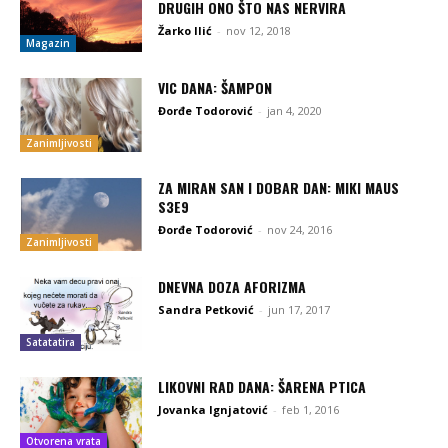
DRUGIH ONO ŠTO NAS NERVIRA
Žarko Ilić
-
nov 12, 2018
Magazin
VIC DANA: ŠAMPON
Đorđe Todorović
-
jan 4, 2020
Zanimljivosti
ZA MIRAN SAN I DOBAR DAN: MIKI MAUS
S3E9
Đorđe Todorović
-
nov 24, 2016
Zanimljivosti
DNEVNA DOZA AFORIZMA
Sandra Petković
-
jun 17, 2017
Satatatira
LIKOVNI RAD DANA: ŠARENA PTICA
Jovanka Ignjatović
-
feb 1, 2016
Otvorena vrata