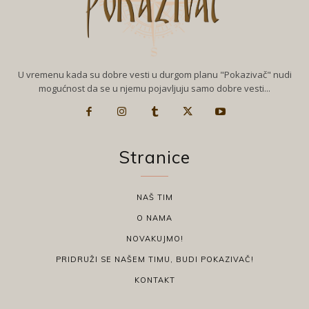
U vremenu kada su dobre vesti u durgom planu "Pokazivač" nudi
mogućnost da se u njemu pojavljuju samo dobre vesti...
Stranice
NAŠ TIM
O NAMA
NOVAKUJMO!
PRIDRUŽI SE NAŠEM TIMU, BUDI POKAZIVAČ!
KONTAKT