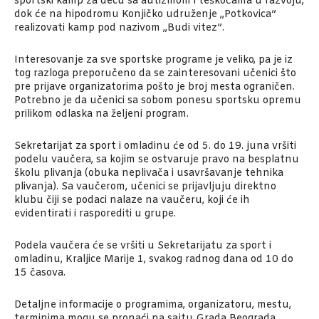
sportski kamp za decu sa autizmom i teškoćama u razvoju,
dok će na hipodromu Konjičko udruženje „Potkovica”
realizovati kamp pod nazivom „Budi vitez”.
Interesovanje za sve sportske programe je veliko, pa je iz
tog razloga preporučeno da se zainteresovani učenici što
pre prijave organizatorima pošto je broj mesta ograničen.
Potrebno je da učenici sa sobom ponesu sportsku opremu
prilikom odlaska na željeni program.
Sekretarijat za sport i omladinu će od 5. do 19. juna vršiti
podelu vaučera, sa kojim se ostvaruje pravo na besplatnu
školu plivanja (obuka neplivača i usavršavanje tehnika
plivanja). Sa vaučerom, učenici se prijavljuju direktno
klubu čiji se podaci nalaze na vaučeru, koji će ih
evidentirati i rasporediti u grupe.
Podela vaučera će se vršiti u Sekretarijatu za sport i
omladinu, Kraljice Marije 1, svakog radnog dana od 10 do
15 časova.
Detaljne informacije o programima, organizatoru, mestu,
terminima mogu se pronaći na sajtu Grada Beograda