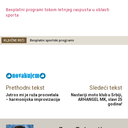
Besplatni programi tokom letnjeg raspusta u oblasti
sporta
KLJUČNE REČI
Besplatni sportski programi
Facebook
X
Email
Prethodni tekst
Sledeći tekst
Jutros mi je ruža procvetala
Nastariji moto klub u Srbiji,
– harmonijska improvizacija
ARHANGEL MK, slavi 25
godina!