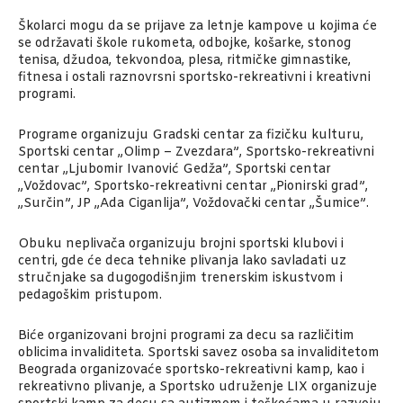
Školarci mogu da se prijave za letnje kampove u kojima će
se održavati škole rukometa, odbojke, košarke, stonog
tenisa, džudoa, tekvondoa, plesa, ritmičke gimnastike,
fitnesa i ostali raznovrsni sportsko-rekreativni i kreativni
programi.
Programe organizuju Gradski centar za fizičku kulturu,
Sportski centar „Olimp – Zvezdara”, Sportsko-rekreativni
centar „Ljubomir Ivanović Gedža”, Sportski centar
„Voždovac”, Sportsko-rekreativni centar „Pionirski grad”,
„Surčin”, JP „Ada Ciganlija”, Voždovački centar „Šumice”.
Obuku neplivača organizuju brojni sportski klubovi i
centri, gde će deca tehnike plivanja lako savladati uz
stručnjake sa dugogodišnjim trenerskim iskustvom i
pedagoškim pristupom.
Biće organizovani brojni programi za decu sa različitim
oblicima invaliditeta. Sportski savez osoba sa invaliditetom
Beograda organizovaće sportsko-rekreativni kamp, kao i
rekreativno plivanje, a Sportsko udruženje LIX organizuje