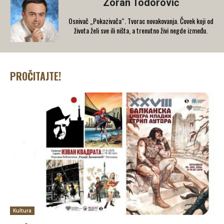
Zoran Todorović
Osnivač „Pokazivača“. Tvorac novakovanja. Čovek koji od
života želi sve ili ništa, a trenutno živi negde između.
PROČITAJTE!
Kultura