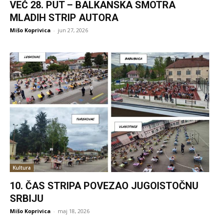
VEĆ 28. PUT – BALKANSKA SMOTRA
MLADIH STRIP AUTORA
Mišo Koprivica
-
jun 27, 2026
Kultura
10. ČAS STRIPA POVEZAO JUGOISTOČNU
SRBIJU
Mišo Koprivica
-
maj 18, 2026