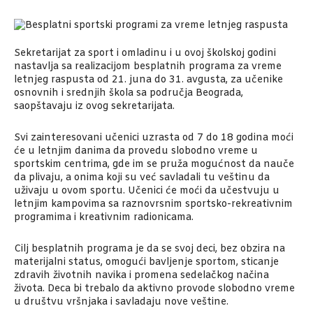
Sekretarijat za sport i omladinu i u ovoj školskoj godini
nastavlja sa realizacijom besplatnih programa za vreme
letnjeg raspusta od 21. juna do 31. avgusta, za učenike
osnovnih i srednjih škola sa područja Beograda,
saopštavaju iz ovog sekretarijata.
Svi zainteresovani učenici uzrasta od 7 do 18 godina moći
će u letnjim danima da provedu slobodno vreme u
sportskim centrima, gde im se pruža mogućnost da nauče
da plivaju, a onima koji su već savladali tu veštinu da
uživaju u ovom sportu. Učenici će moći da učestvuju u
letnjim kampovima sa raznovrsnim sportsko-rekreativnim
programima i kreativnim radionicama.
Cilj besplatnih programa je da se svoj deci, bez obzira na
materijalni status, omogući bavljenje sportom, sticanje
zdravih životnih navika i promena sedelačkog načina
života. Deca bi trebalo da aktivno provode slobodno vreme
u društvu vršnjaka i savladaju nove veštine.