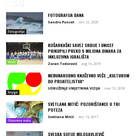
FOTOGRAFIJA DANA
Sandro Puncet
-
dec 12, 2020
Fotografija
KOŠARKAŠKI SAVEZ SRBIJE I UNICEF
PRIKUPILI PREKO 5 MILIONA DINARA ZA
INKLUZIVNA IGRALIŠTA
Vesti
Zoran Todorović
-
avg 15, 2019
MEĐUNARODNO KNJIŽEVNO VEČE „KULTUROM
DO PRIJATELJSTVA“
UDRUŽENjE UMJETNIKA VIZIJA
-
mar 13, 2018
Knjige
SVETLANA MITIĆ: POZORIŠTANCE U TRI
POTEZA
Svetlana Mitić
-
dec 15, 2017
Otvorena vrata
SVESKA SOFIJE MILOSAVLJEVIĆ