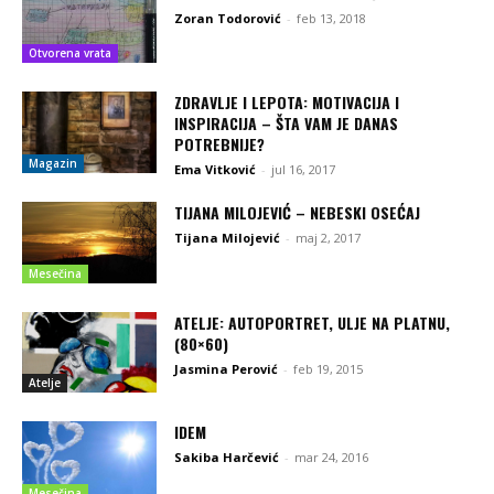
Zoran Todorović
-
feb 13, 2018
Otvorena vrata
ZDRAVLJE I LEPOTA: MOTIVACIJA I
INSPIRACIJA – ŠTA VAM JE DANAS
POTREBNIJE?
Magazin
Ema Vitković
-
jul 16, 2017
TIJANA MILOJEVIĆ – NEBESKI OSEĆAJ
Tijana Milojević
-
maj 2, 2017
Mesečina
ATELJE: AUTOPORTRET, ULJE NA PLATNU,
(80×60)
Jasmina Perović
-
feb 19, 2015
Atelje
IDEM
Sakiba Harčević
-
mar 24, 2016
Mesečina