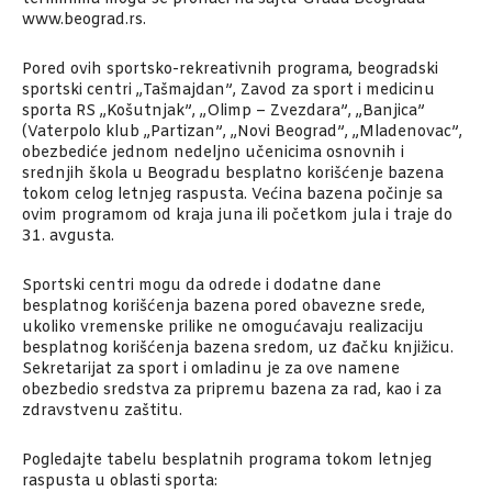
www.beograd.rs.
Pored ovih sportsko-rekreativnih programa, beogradski
sportski centri „Tašmajdan”, Zavod za sport i medicinu
sporta RS „Košutnjak”, „Olimp – Zvezdara”, „Banjica”
(Vaterpolo klub „Partizan”, „Novi Beograd”, „Mladenovac”,
obezbediće jednom nedeljno učenicima osnovnih i
srednjih škola u Beogradu besplatno korišćenje bazena
tokom celog letnjeg raspusta. Većina bazena počinje sa
ovim programom od kraja juna ili početkom jula i traje do
31. avgusta.
Sportski centri mogu da odrede i dodatne dane
besplatnog korišćenja bazena pored obavezne srede,
ukoliko vremenske prilike ne omogućavaju realizaciju
besplatnog korišćenja bazena sredom, uz đačku knjižicu.
Sekretarijat za sport i omladinu je za ove namene
obezbedio sredstva za pripremu bazena za rad, kao i za
zdravstvenu zaštitu.
Pogledajte tabelu besplatnih programa tokom letnjeg
raspusta u oblasti sporta: