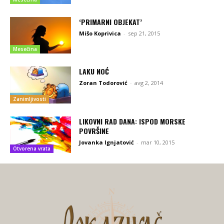
‘PRIMARNI OBJEKAT’
Mišo Koprivica
-
sep 21, 2015
Mesečina
LAKU NOĆ
Zoran Todorović
-
avg 2, 2014
Zanimljivosti
LIKOVNI RAD DANA: ISPOD MORSKE
POVRŠINE
Jovanka Ignjatović
-
mar 10, 2015
Otvorena vrata