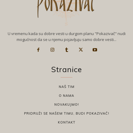
U vremenu kada su dobre vesti u durgom planu "Pokazivač" nudi
mogućnost da se u njemu pojavljuju samo dobre vesti...
Stranice
NAŠ TIM
O NAMA
NOVAKUJMO!
PRIDRUŽI SE NAŠEM TIMU, BUDI POKAZIVAČ!
KONTAKT