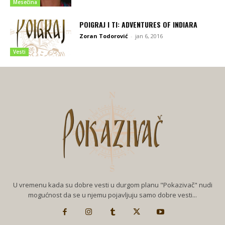
Mesečina
POIGRAJ I TI: ADVENTURES OF INDIARA
Zoran Todorović
-
jan 6, 2016
Vesti
U vremenu kada su dobre vesti u durgom planu "Pokazivač" nudi
mogućnost da se u njemu pojavljuju samo dobre vesti...