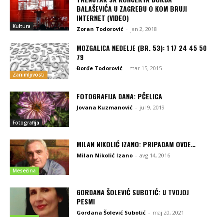
BALAŠEVIĆA U ZAGREBU O KOM BRUJI
INTERNET (VIDEO)
Kultura
Zoran Todorović
-
jan 2, 2018
MOZGALICA NEDELJE (BR. 53): 1 17 24 45 50
79
Đorđe Todorović
-
mar 15, 2015
Zanimljivosti
FOTOGRAFIJA DANA: PČELICA
Jovana Kuzmanović
-
jul 9, 2019
Fotografija
MILAN NIKOLIĆ IZANO: PRIPADAM OVDE…
Milan Nikolić Izano
-
avg 14, 2016
Mesečina
GORDANA ŠOLEVIĆ SUBOTIĆ: U TVOJOJ
PESMI
Gordana Šolević Subotić
-
maj 20, 2021