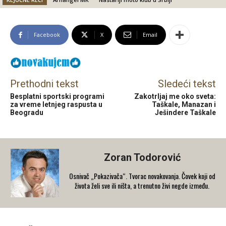
Facebook
X
Email
Prethodni tekst
Sledeći tekst
Besplatni sportski programi
Zakotrljaj me oko sveta:
za vreme letnjeg raspusta u
Taškale, Manazan i
Beogradu
Ješindere Taškale
Zoran Todorović
Osnivač „Pokazivača“. Tvorac novakovanja. Čovek koji od
života želi sve ili ništa, a trenutno živi negde između.