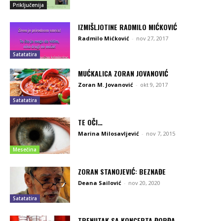
Priključenija
IZMIŠLJOTINE RADMILO MIĆKOVIĆ
Radmilo Mićković
-
nov 27, 2017
Satatatira
MUĆKALICA ZORAN JOVANOVIĆ
Zoran M. Jovanović
-
okt 9, 2017
Satatatira
TE OČI…
Marina Milosavljević
-
nov 7, 2015
Mesečina
ZORAN STANOJEVIĆ: BEZNAĐE
Deana Sailović
-
nov 20, 2020
Satatatira
TRENUTAK SA KONCERTA ĐORĐA