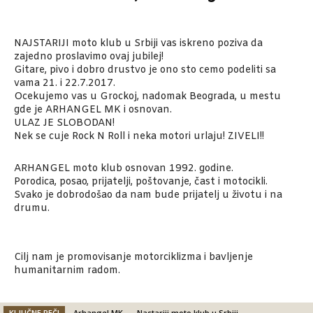
NAJSTARIJI moto klub u Srbiji vas iskreno poziva da
zajedno proslavimo ovaj jubilej!
Gitare, pivo i dobro drustvo je ono sto cemo podeliti sa
vama 21. i 22.7.2017.
Ocekujemo vas u Grockoj, nadomak Beograda, u mestu
gde je ARHANGEL MK i osnovan.
ULAZ JE SLOBODAN!
Nek se cuje Rock N Roll i neka motori urlaju! ZIVELI!!
ARHANGEL moto klub osnovan 1992. godine.
Porodica, posao, prijatelji, poštovanje, čast i motocikli.
Svako je dobrodošao da nam bude prijatelj u životu i na
drumu.
Cilj nam je promovisanje motorciklizma i bavljenje
humanitarnim radom.
KLJUČNE REČI
Arhangel MK
Nastariji moto klub u Srbiji