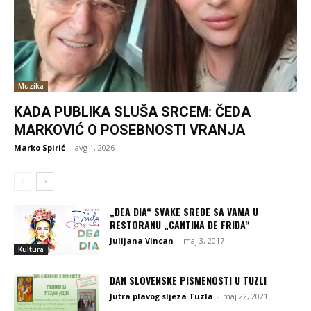
Muzika
KADA PUBLIKA SLUŠA SRCEM: ČEDA
MARKOVIĆ O POSEBNOSTI VRANJA
Marko Spirić
-
avg 1, 2026
„DEA DIA“ SVAKE SREDE SA VAMA U
RESTORANU „CANTINA DE FRIDA“
Julijana Vincan
-
maj 3, 2017
Kultura
DAN SLOVENSKE PISMENOSTI U TUZLI
Jutra plavog sljeza Tuzla
-
maj 22, 2021