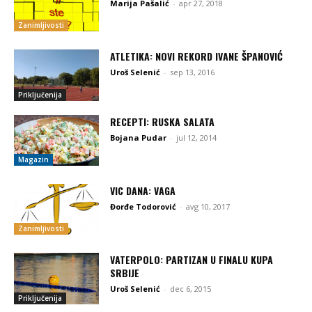
Marija Pašalić
-
apr 27, 2018
Zanimljivosti
ATLETIKA: NOVI REKORD IVANE ŠPANOVIĆ
Uroš Selenić
-
sep 13, 2016
Priključenija
RECEPTI: RUSKA SALATA
Bojana Pudar
-
jul 12, 2014
Magazin
VIC DANA: VAGA
Đorđe Todorović
-
avg 10, 2017
Zanimljivosti
VATERPOLO: PARTIZAN U FINALU KUPA
SRBIJE
Uroš Selenić
-
dec 6, 2015
Priključenija