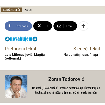
KLJUČNE REČI
hokej
Facebook
X
Email
Prethodni tekst
Sledeći tekst
Lela Milosavljević: Magija
Na današnji dan: 1. april
(odlomak)
Zoran Todorović
Osnivač „Pokazivača“. Tvorac novakovanja. Čovek koji od
života želi sve ili ništa, a trenutno živi negde između.