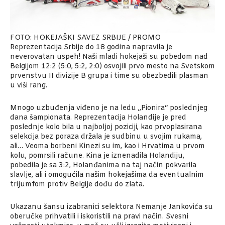
FOTO: HOKEJAŠKI SAVEZ SRBIJE / PROMO
Reprezentacija Srbije do 18 godina napravila je
neverovatan uspeh! Naši mladi hokejaši su pobedom nad
Belgijom 12:2 (5:0, 5:2, 2:0) osvojili prvo mesto na Svetskom
prvenstvu II divizije B grupa i time su obezbedili plasman
u viši rang.
Mnogo uzbuđenja viđeno je na ledu „Pionira“ poslednjeg
dana šampionata. Reprezentacija Holandije je pred
poslednje kolo bila u najboljoj poziciji, kao prvoplasirana
selekcija bez poraza držala je sudbinu u svojim rukama,
ali… Veoma borbeni Kinezi su im, kao i Hrvatima u prvom
kolu, pomrsili račune. Kina je iznenadila Holandiju,
pobedila je sa 3:2, Holanđanima na taj način pokvarila
slavlje, ali i omogućila našim hokejašima da eventualnim
trijumfom protiv Belgije dođu do zlata.
Ukazanu šansu izabranici selektora Nemanje Jankovića su
oberučke prihvatili i iskoristili na pravi način. Svesni