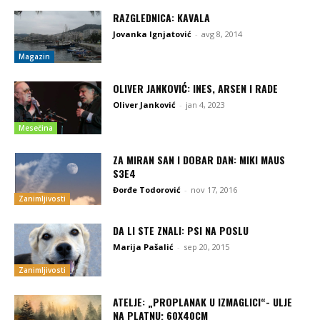
RAZGLEDNICA: KAVALA
Jovanka Ignjatović
-
avg 8, 2014
Magazin
OLIVER JANKOVIĆ: INES, ARSEN I RADE
Oliver Janković
-
jan 4, 2023
Mesečina
ZA MIRAN SAN I DOBAR DAN: MIKI MAUS
S3E4
Đorđe Todorović
-
nov 17, 2016
Zanimljivosti
DA LI STE ZNALI: PSI NA POSLU
Marija Pašalić
-
sep 20, 2015
Zanimljivosti
ATELJE: „PROPLANAK U IZMAGLICI“- ULJE
NA PLATNU; 60X40CM