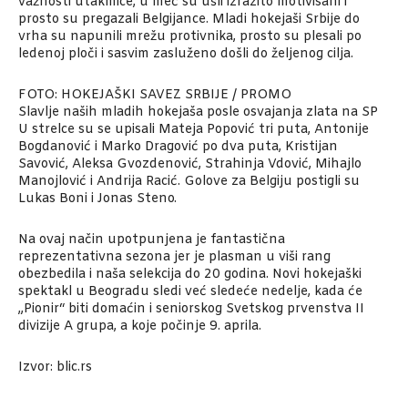
važnosti utakmice, u meč su ušli izrazito motivisani i
prosto su pregazali Belgijance. Mladi hokejaši Srbije do
vrha su napunili mrežu protivnika, prosto su plesali po
ledenoj ploči i sasvim zasluženo došli do željenog cilja.
FOTO: HOKEJAŠKI SAVEZ SRBIJE / PROMO
Slavlje naših mladih hokejaša posle osvajanja zlata na SP
U strelce su se upisali Mateja Popović tri puta, Antonije
Bogdanović i Marko Dragović po dva puta, Kristijan
Savović, Aleksa Gvozdenović, Strahinja Vdović, Mihajlo
Manojlović i Andrija Racić. Golove za Belgiju postigli su
Lukas Boni i Jonas Steno.
Na ovaj način upotpunjena je fantastična
reprezentativna sezona jer je plasman u viši rang
obezbedila i naša selekcija do 20 godina. Novi hokejaški
spektakl u Beogradu sledi već sledeće nedelje, kada će
„Pionir“ biti domaćin i seniorskog Svetskog prvenstva II
divizije A grupa, a koje počinje 9. aprila.
Izvor: blic.rs