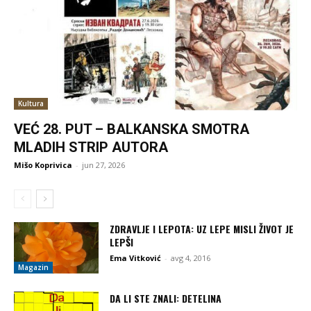
Kultura
VEĆ 28. PUT – BALKANSKA SMOTRA
MLADIH STRIP AUTORA
Mišo Koprivica
-
jun 27, 2026
ZDRAVLJE I LEPOTA: UZ LEPE MISLI ŽIVOT JE
LEPŠI
Ema Vitković
-
avg 4, 2016
Magazin
DA LI STE ZNALI: DETELINA