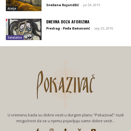
Snežana Kujundžić
-
jul 24, 2015
Atelje
DNEVNA DOZA AFORIZMA
Predrag - Peđa Đakonović
-
sep 25, 2016
Satatatira
U vremenu kada su dobre vesti u durgom planu "Pokazivač" nudi
mogućnost da se u njemu pojavljuju samo dobre vesti...