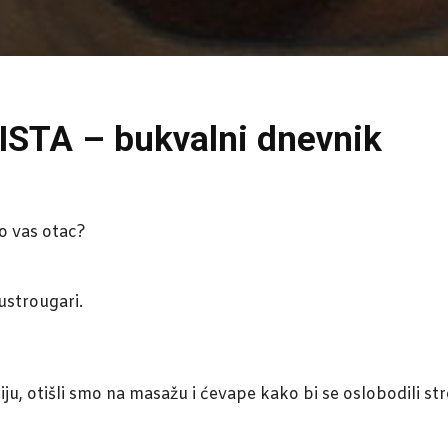
TA – bukvalni dnevnik
bo vas otac?
Austrougari.
ziju, otišli smo na masažu i ćevape kako bi se oslobodili s