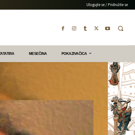
Ulogujte se / Pridružite se
TATATIRA
MESEČINA
POKAZIVAČICA