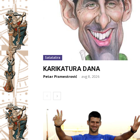
Satatatira
KARIKATURA DANA
Petar Pismestrović
-
avg 8, 2026