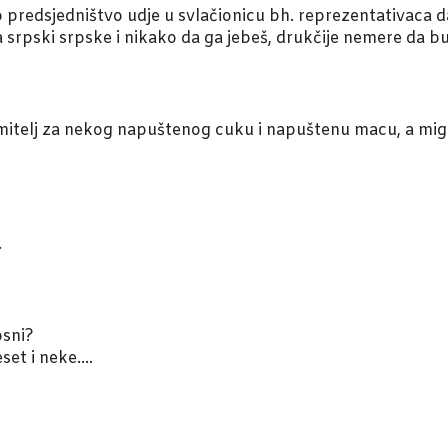
predsjedništvo udje u svlačionicu bh. reprezentativaca da
a srpski srpske i nikako da ga jebeš, drukčije nemere da b
omitelj za nekog napuštenog cuku i napuštenu macu, a mi
.
osni?
set i neke….