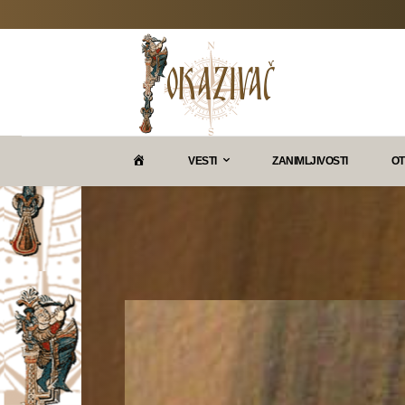
P
VESTI
ZANIMLJIVOSTI
OT
O
K
A
Z