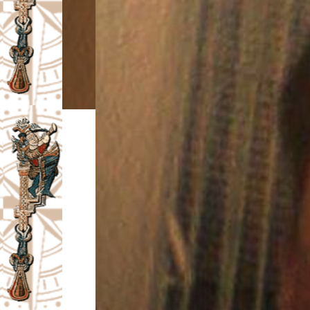
I
V
A
Č