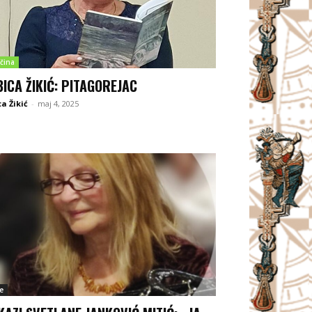
čina
BICA ŽIKIĆ: PITAGOREJAC
ca Žikić
-
maj 4, 2025
e