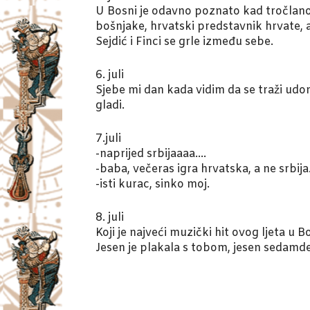
U Bosni je odavno poznato kad tročlano 
bošnjake, hrvatski predstavnik hrvate, 
Sejdić i Finci se grle između sebe.
6. juli
Sjebe mi dan kada vidim da se traži ud
gladi.
7.juli
-naprijed srbijaaaa….
-baba, večeras igra hrvatska, a ne srbija
-isti kurac, sinko moj.
8. juli
Koji je najveći muzički hit ovog ljeta u B
Jesen je plakala s tobom, jesen sedamde