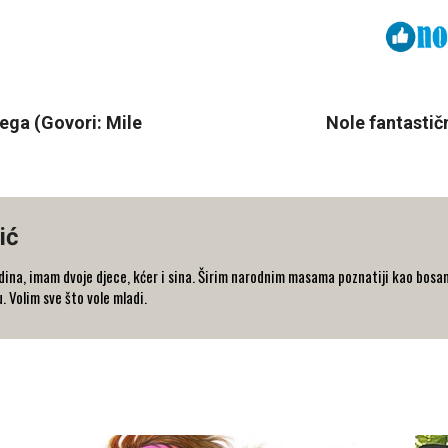
Viber
ReddIt
ega (Govori: Mile
Nole fantastič
ić
dina, imam dvoje djece, kćer i sina. Širim narodnim masama poznatiji kao bosansk
. Volim sve što vole mladi.