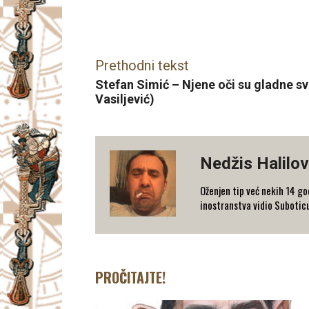
Facebook
X
Email
Prethodni tekst
Stefan Simić – Njene oči su gladne sv
Vasiljević)
Nedžis Halilov
Oženjen tip već nekih 14 go
inostranstva vidio Suboticu
PROČITAJTE!