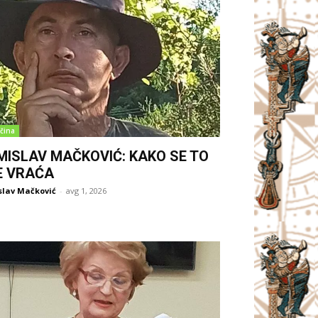
čina
MISLAV MAČKOVIĆ: KAKO SE TO
E VRAĆA
slav Mačković
-
avg 1, 2026