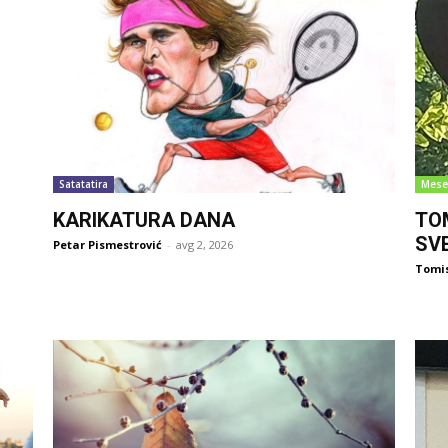
Satatatira
Mese
KARIKATURA DANA
TO
SV
Petar Pismestrović
-
avg 2, 2026
Tomi