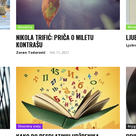
Mesečina
Mese
NIKOLA TRIFIĆ: PRIČA O MILETU
LJU
KONTRAŠU
Ljubi
Zoran Todorović
-
feb 11, 2021
Otvorena vrata
Knjig