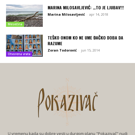
MARINA MILOSAVLJEVIĆ: …TO JE LJUBAV!!!
Marina Milosavljević
-
apr 14, 2018
Mesečina
TEŠKO ONOM KO NE UME ĐAČKO DOBA DA
RAZUME
Zoran Todorović
-
jun 15, 2014
Otvorena vrata
U vremenu kada su dobre vesti u durgom planu "Pokazivač" nudi