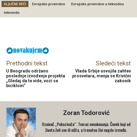
KLJUČNE REČI
Evropsko prvenstvo
Evropsko prvenstvo u tekvodou
tekvondo
Facebook
X
Email
Prethodni tekst
Sledeći tekst
U Beogradu održano
Vlada Srbije usvojila zahtev
poslednje izvođenje projekta
prosvetara, menja se Krivični
„Gledaj da te vide, vozi se
zakonik
biciklom“
Zoran Todorović
Osnivač „Pokazivača“. Tvorac novakovanja. Čovek koji od
života želi sve ili ništa, a trenutno živi negde između.