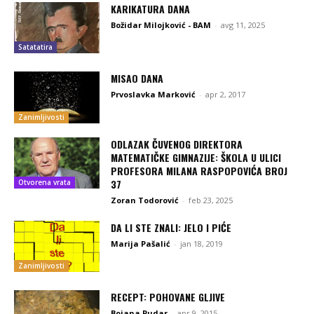
KARIKATURA DANA
Božidar Milojković - BAM
-
avg 11, 2025
Satatatira
MISAO DANA
Prvoslavka Marković
-
apr 2, 2017
Zanimljivosti
ODLAZAK ČUVENOG DIREKTORA
MATEMATIČKE GIMNAZIJE: ŠKOLA U ULICI
PROFESORA MILANA RASPOPOVIĆA BROJ
37
Otvorena vrata
Zoran Todorović
-
feb 23, 2025
DA LI STE ZNALI: JELO I PIĆE
Marija Pašalić
-
jan 18, 2019
Zanimljivosti
RECEPT: POHOVANE GLJIVE
Bojana Pudar
-
apr 9, 2015