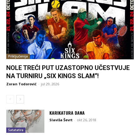
Priključenija
NOLE TREĆI PUT UZASTOPNO UČESTVUJE
NA TURNIRU „SIX KINGS SLAM“!
Zoran Todorović
-
jul 29, 2026
KARIKATURA DANA
Slaviša Ševrt
-
okt 26, 2018
Satatatira