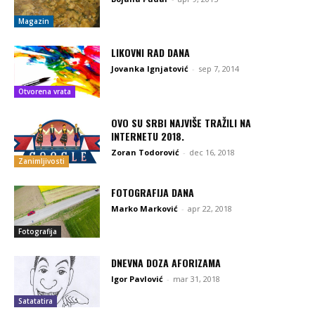
Magazin
LIKOVNI RAD DANA
Jovanka Ignjatović
-
sep 7, 2014
Otvorena vrata
OVO SU SRBI NAJVIŠE TRAŽILI NA
INTERNETU 2018.
Zoran Todorović
-
dec 16, 2018
Zanimljivosti
FOTOGRAFIJA DANA
Marko Marković
-
apr 22, 2018
Fotografija
DNEVNA DOZA AFORIZAMA
Igor Pavlović
-
mar 31, 2018
Satatatira