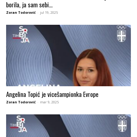
borila, ja sam sebi...
Zoran Todorović
-
jul 19, 2025
Angelina Topić je vicešampionka Evrope
Zoran Todorović
-
mar 9, 2025