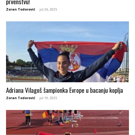
prvenstvu!
Zoran Todorović
-
jul 26, 2025
Adriana Vilagoš šampionka Evrope u bacanju koplja
Zoran Todorović
-
jul 19, 2025