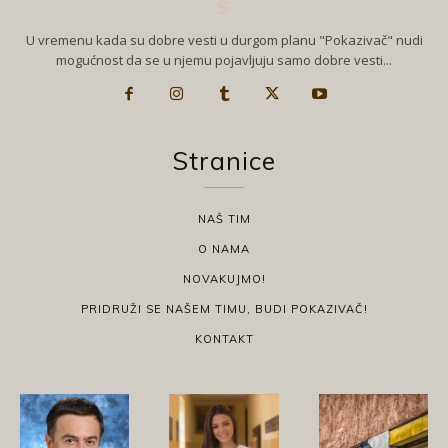
U vremenu kada su dobre vesti u durgom planu "Pokazivač" nudi
mogućnost da se u njemu pojavljuju samo dobre vesti...
Stranice
NAŠ TIM
O NAMA
NOVAKUJMO!
PRIDRUŽI SE NAŠEM TIMU, BUDI POKAZIVAČ!
KONTAKT