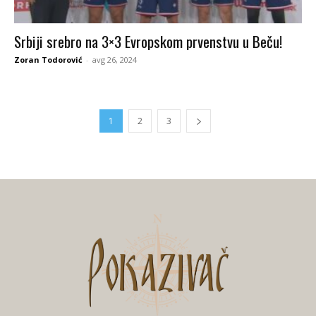
Srbiji srebro na 3×3 Evropskom prvenstvu u Beču!
Zoran Todorović
-
avg 26, 2024
1
2
3