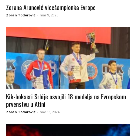
Zorana Arunović vicešampionka Evrope
Zoran Todorović
-
mar 9, 2025
Kik-bokseri Srbije osvojili 18 medalja na Evropskom
prvenstvu u Atini
Zoran Todorović
-
nov 13, 2024