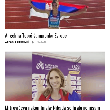
Angelina Topić šampionka Evrope
Zoran Todorović
-
jul 19, 2025
Mitrovićeva nakon finala: Nikada se hrabrije nisam