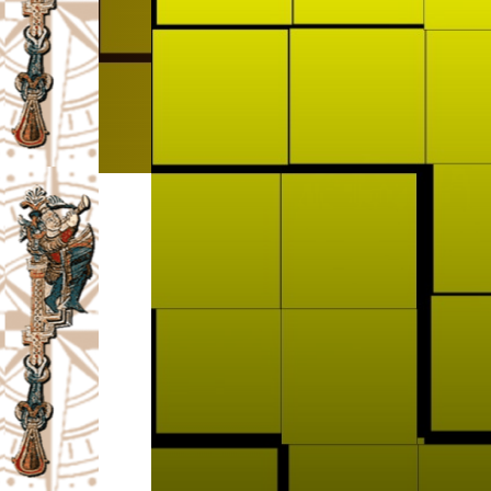
I
V
A
Č