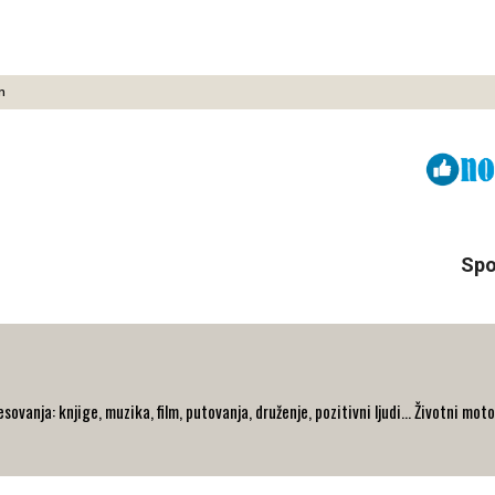
m
Viber
ReddIt
Spo
ovanja: knjige, muzika, film, putovanja, druženje, pozitivni ljudi... Životni moto