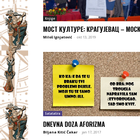
Knjige
МОСТ КУЛТУРЕ: КРАГУЈЕВАЦ – МОС
Miloš Ignjatović
-
okt 13, 2019
Satatatira
DNEVNA DOZA AFORIZMA
Biljana Kitić Čakar
-
jan 17, 2017