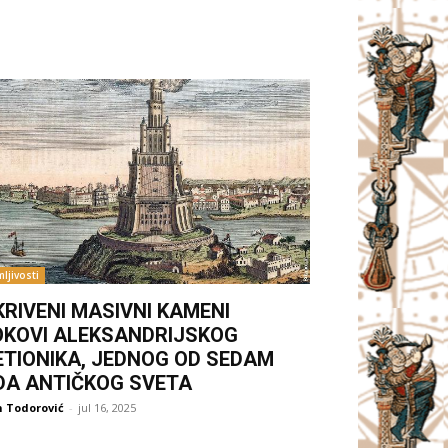
ljivosti
KRIVENI MASIVNI KAMENI
OKOVI ALEKSANDRIJSKOG
ETIONIKA, JEDNOG OD SEDAM
DA ANTIČKOG SVETA
 Todorović
-
jul 16, 2025