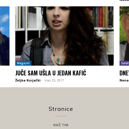
Magazin
Satat
JUČE SAM UŠLA U JEDAN KAFIĆ
DNE
Željka Kurjački
-
mar 23, 2017
Nena
Stranice
NAŠ TIM