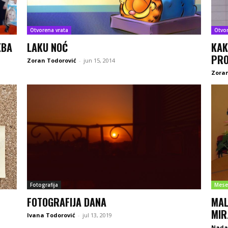
Otvorena vrata
Otvo
КВА
LAKU NOĆ
KAK
PRO
Zoran Todorović
-
jun 15, 2014
Zoran
Fotografija
Mese
FOTOGRAFIJA DANA
MAL
MIR
Ivana Todorović
-
jul 13, 2019
Nada 