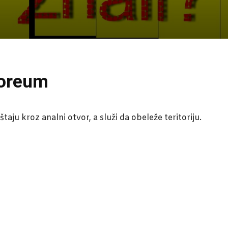
storeum
aju kroz analni otvor, a služi da obeleže teritoriju.