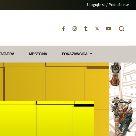
Ulogujte se / Pridružite se
TATATIRA
MESEČINA
POKAZIVAČICA