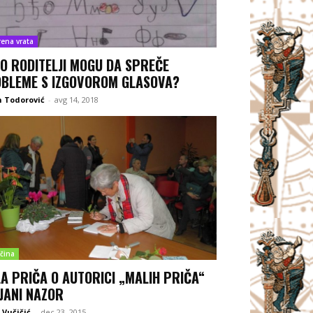
rena vrata
O RODITELJI MOGU DA SPREČE
BLEME S IZGOVOROM GLASOVA?
 Todorović
-
avg 14, 2018
čina
A PRIČA O AUTORICI „MALIH PRIČA“
JANI NAZOR
Vučičić
-
dec 23, 2015