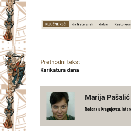
KLJUČNE REČI
da li ste znali
dabar
Kastoreu
Facebook
X
Email
Prethodni tekst
Karikatura dana
Marija Pašalić
​Rođena u Kragujevcu. Interes