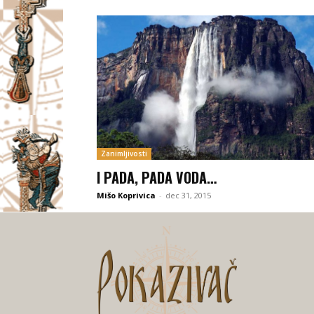
Zanimljivosti
I PADA, PADA VODA…
Mišo Koprivica
-
dec 31, 2015