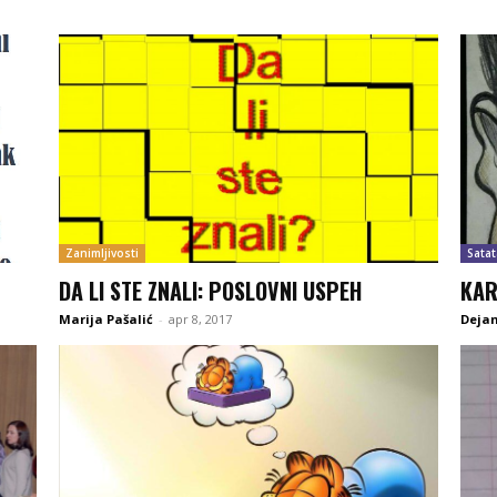
Zanimljivosti
Satat
DA LI STE ZNALI: POSLOVNI USPEH
KAR
Marija Pašalić
-
apr 8, 2017
Dejan