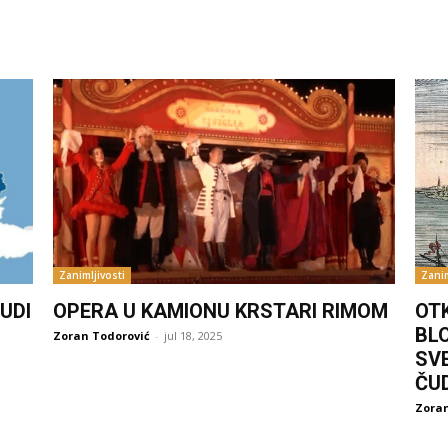
Zanimljivosti
Zanim
UDI
OPERA U KAMIONU KRSTARI RIMOM
OT
BL
Zoran Todorović
-
jul 18, 2025
SV
ČU
Zoran