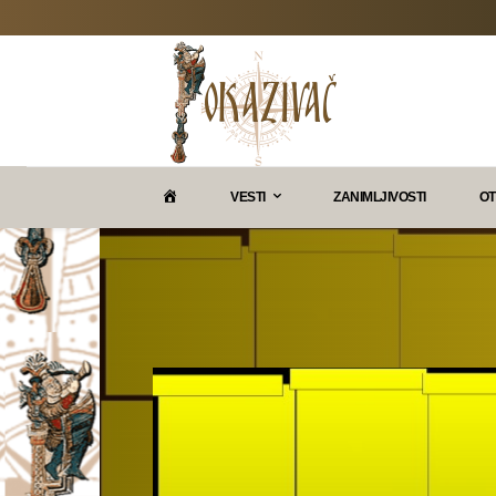
P
VESTI
ZANIMLJIVOSTI
OT
O
K
A
Z