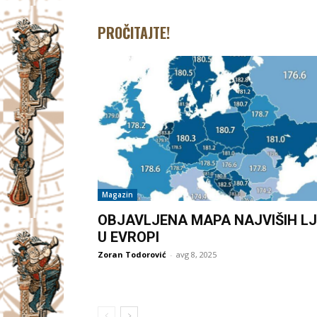
PROČITAJTE!
Magazin
OBJAVLJENA MAPA NAJVIŠIH LJ
U EVROPI
Zoran Todorović
-
avg 8, 2025