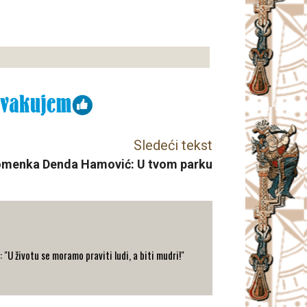
Sledeći tekst
menka Denda Hamović: U tvom parku
: "U životu se moramo praviti ludi, a biti mudri!"