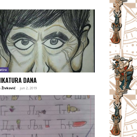
atira
IKATURA DANA
 Živković
-
jun 2, 2019