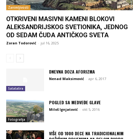
Zanimljivosti
OTKRIVENI MASIVNI KAMENI BLOKOVI
ALEKSANDRIJSKOG SVETIONIKA, JEDNOG
OD SEDAM ČUDA ANTIČKOG SVETA
Zoran Todorović
-
jul 16, 2025
DNEVNA DOZA AFORIZMA
Nenad Maksimović
-
apr 6, 2017
Satatatira
POGLED SA MEDVEĐE GLAVE
Miloš Ignjatović
-
okt 5, 2016
Fotografija
VIŠE OD 1000 DECE NA TRADICIONALNIM