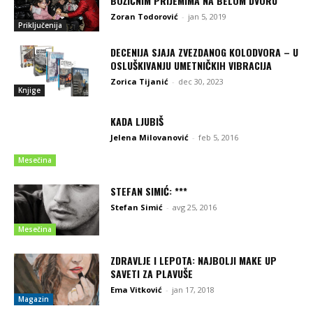
BOŽIĆNIM PRIJEMIMA NA BELOM DVORU
Zoran Todorović
-
jan 5, 2019
Priključenija
DECENIJA SJAJA ZVEZDANOG KOLODVORA – U
OSLUŠKIVANJU UMETNIČKIH VIBRACIJA
Zorica Tijanić
-
dec 30, 2023
Knjige
KADA LJUBIŠ
Jelena Milovanović
-
feb 5, 2016
Mesečina
STEFAN SIMIĆ: ***
Stefan Simić
-
avg 25, 2016
Mesečina
ZDRAVLJE I LEPOTA: NAJBOLJI MAKE UP
SAVETI ZA PLAVUŠE
Ema Vitković
-
jan 17, 2018
Magazin