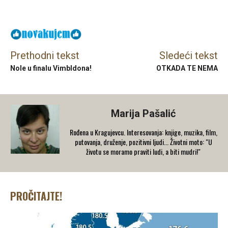
Facebook
X
Email
Prethodni tekst
Sledeći tekst
Nole u finalu Vimbldona!
OTKADA TE NEMA
Marija Pašalić
​Rođena u Kragujevcu. Interesovanja: knjige, muzika, film,
putovanja, druženje, pozitivni ljudi... Životni moto: "U
životu se moramo praviti ludi, a biti mudri!"
PROČITAJTE!