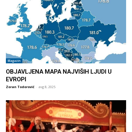
Magazin
OBJAVLJENA MAPA NAJVIŠIH LJUDI U
EVROPI
Zoran Todorović
-
avg 8, 2025