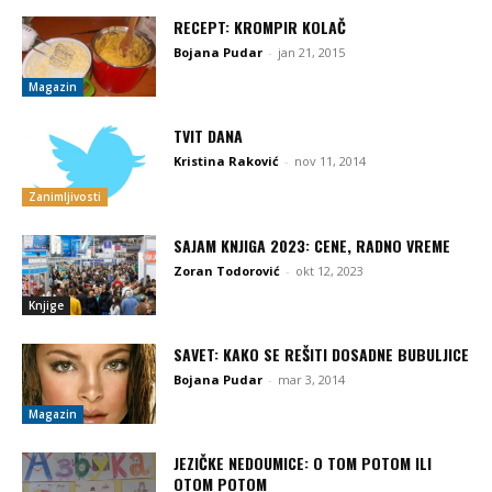
RECEPT: KROMPIR KOLAČ
Bojana Pudar
-
jan 21, 2015
Magazin
TVIT DANA
Kristina Raković
-
nov 11, 2014
Zanimljivosti
SAJAM KNJIGA 2023: CENE, RADNO VREME
Zoran Todorović
-
okt 12, 2023
Knjige
SAVET: KAKO SE REŠITI DOSADNE BUBULJICE
Bojana Pudar
-
mar 3, 2014
Magazin
JEZIČKE NEDOUMICE: O TOM POTOM ILI
OTOM POTOM