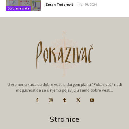
Zoran Todorović
-
mar 19, 2024
Otvorena vrata
U vremenu kada su dobre vesti u durgom planu "Pokazivač" nudi
mogućnost da se u njemu pojavljuju samo dobre vesti...
Stranice