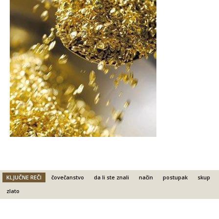
KLJUČNE REČI
čovečanstvo
da li ste znali
način
postupak
skup
zlato