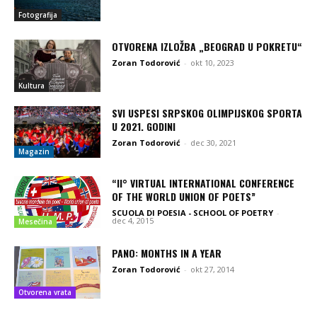
Fotografija
OTVORENA IZLOŽBA „BEOGRAD U POKRETU“
Zoran Todorović
-
okt 10, 2023
Kultura
SVI USPESI SRPSKOG OLIMPIJSKOG SPORTA
U 2021. GODINI
Zoran Todorović
-
dec 30, 2021
Magazin
“II° VIRTUAL INTERNATIONAL CONFERENCE
OF THE WORLD UNION OF POETS”
SCUOLA DI POESIA - SCHOOL OF POETRY
-
dec 4, 2015
Mesečina
PANO: MONTHS IN A YEAR
Zoran Todorović
-
okt 27, 2014
Otvorena vrata