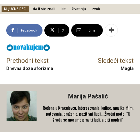
KLJUČNE REČI
da li ste znali
kit
životinja
zvuk
Facebook
X
Email
Prethodni tekst
Sledeći tekst
Dnevna doza aforizma
Magla
Marija Pašalić
​Rođena u Kragujevcu. Interesovanja: knjige, muzika, film,
putovanja, druženje, pozitivni ljudi... Životni moto: "U
životu se moramo praviti ludi, a biti mudri!"