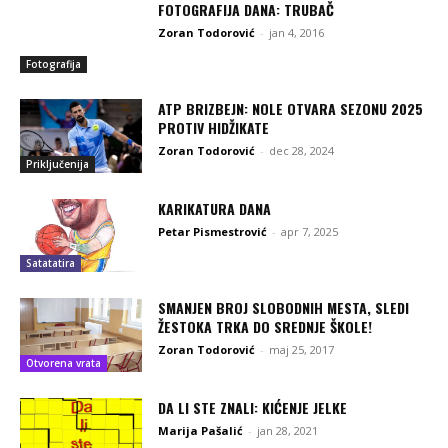
FOTOGRAFIJA DANA: TRUBAČ
Zoran Todorović
-
jan 4, 2016
Fotografija
ATP BRIZBEJN: NOLE OTVARA SEZONU 2025
PROTIV HIDŽIKATE
Zoran Todorović
-
dec 28, 2024
Priključenija
KARIKATURA DANA
Petar Pismestrović
-
apr 7, 2025
Satatatira
SMANJEN BROJ SLOBODNIH MESTA, SLEDI
ŽESTOKA TRKA DO SREDNJE ŠKOLE!
Zoran Todorović
-
maj 25, 2017
Otvorena vrata
DA LI STE ZNALI: KIĆENJE JELKE
Marija Pašalić
-
jan 28, 2021