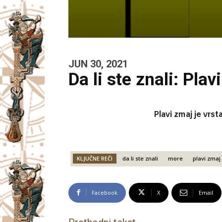
JUN 30, 2021
Da li ste znali: Plav
Plavi zmaj je vrs
KLJUČNE REČI
da li ste znali
more
plavi zmaj
Facebook
X
Email