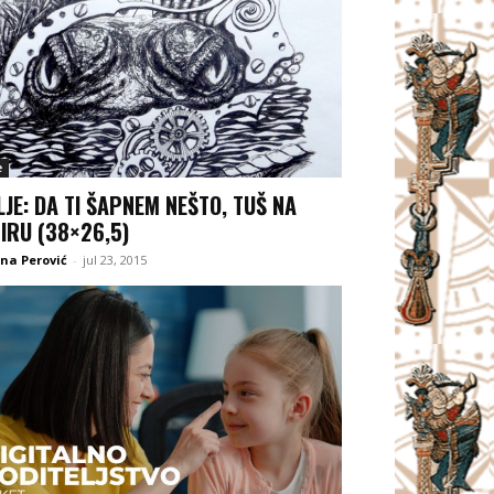
e
LJE: DA TI ŠAPNEM NEŠTO, TUŠ NA
IRU (38×26,5)
na Perović
-
jul 23, 2015