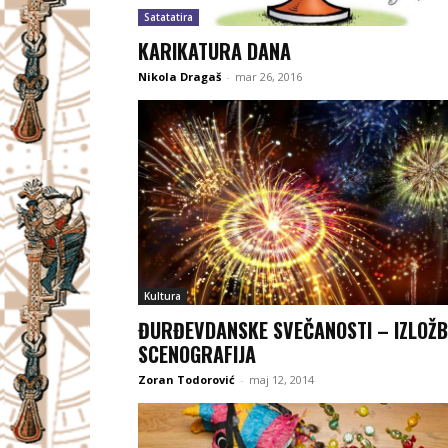
Satatatira
KARIKATURA DANA
Nikola Dragaš
-
mar 26, 2016
Kultura
ĐURĐEVDANSKE SVEČANOSTI – IZLOŽ
SCENOGRAFIJA
Zoran Todorović
-
maj 12, 2014