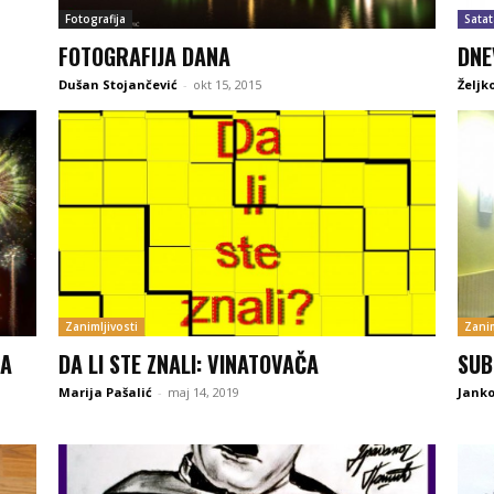
Fotografija
Satat
FOTOGRAFIJA DANA
DNE
Dušan Stojančević
-
okt 15, 2015
Željk
Zanimljivosti
Zanim
BA
DA LI STE ZNALI: VINATOVAČA
SUB
Marija Pašalić
-
maj 14, 2019
Janko