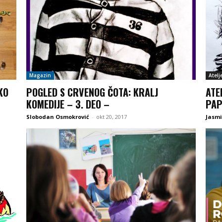
Magazin
Atelj
KO
POGLED S CRVENOG ČOTA: KRALJ
ATE
KOMEDIJE – 3. DEO –
PAP
Slobodan Osmokrović
-
okt 20, 2017
Jasmi