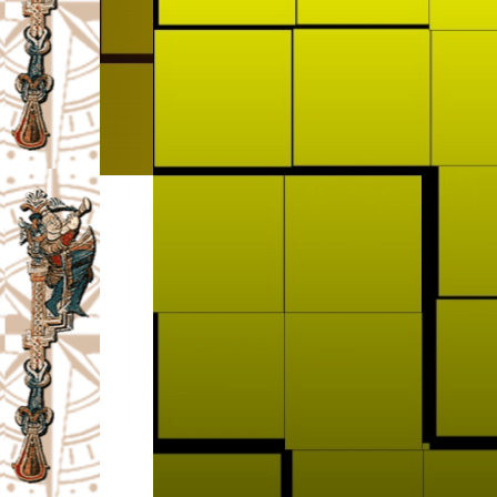
I
V
A
Č