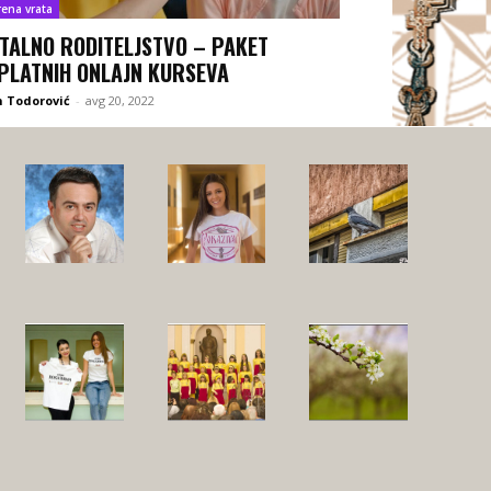
rena vrata
ITALNO RODITELJSTVO – PAKET
PLATNIH ONLAJN KURSEVA
 Todorović
-
avg 20, 2022