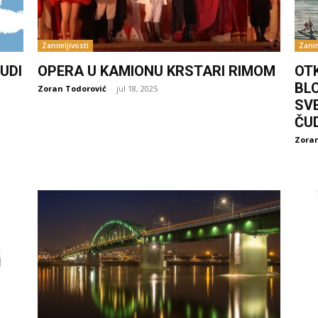
Zanimljivosti
Zanim
UDI
OPERA U KAMIONU KRSTARI RIMOM
OT
BL
Zoran Todorović
-
jul 18, 2025
SV
ČU
Zoran