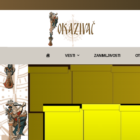
P
VESTI
ZANIMLJIVOSTI
OT
O
K
A
Z