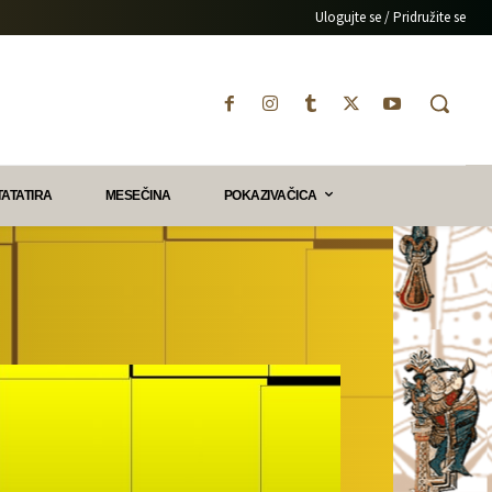
Ulogujte se / Pridružite se
TATATIRA
MESEČINA
POKAZIVAČICA