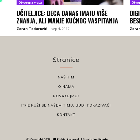
Otvorena vrata
Otvo
UČITELJICE: DECA DANAS IMAJU VIŠE
DIG
ZNANJA, ALI MANJE KUĆNOG VASPITANJA
BES
Zoran Todorović
-
sep 4, 2017
Zoran
Stranice
NAŠ TIM
O NAMA
NOVAKUJMO!
PRIDRUŽI SE NAŠEM TIMU, BUDI POKAZIVAČ!
KONTAKT
© Copyright 2026, All Rights Reserved. |
Pravila korišćenja