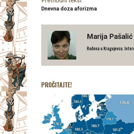
Prethodni tekst
Dnevna doza aforizma
Marija Pašalić
​Rođena u Kragujevcu. Interes
PROČITAJTE!