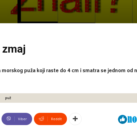
i zmaj
ta morskog puža koji raste do 4 cm i smatra se jednom od na
puž
Viber
ReddIt