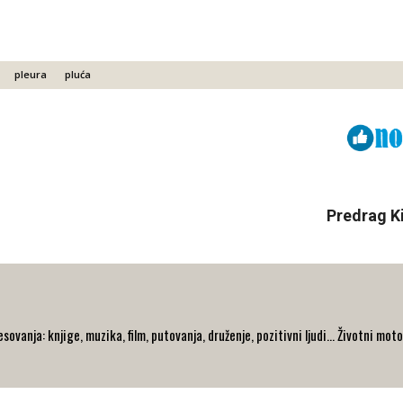
pleura
pluća
Viber
ReddIt
Predrag Ki
ovanja: knjige, muzika, film, putovanja, druženje, pozitivni ljudi... Životni moto