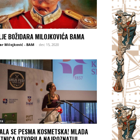
e
LJE BOŽIDARA MILOJKOVIĆA BAMA
ar Milojković - BAM
-
dec 15, 2020
ra
ALA SE PESMA KOSMETSKA! MLADA
TNICA OTVORILA NAJPOZNATIJI