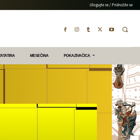
Ulogujte se / Pridružite se
TATATIRA
MESEČINA
POKAZIVAČICA