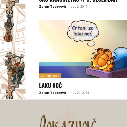
Zoran Todorović
-
dec 2, 2017
Zanimljivosti
LAKU NOĆ
Zoran Todorović
-
nov 20, 2014