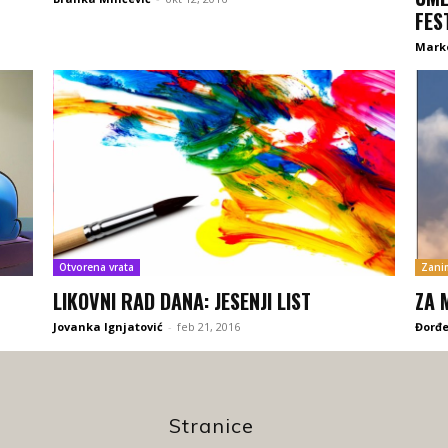
FES
Marko
Otvorena vrata
Zanim
LIKOVNI RAD DANA: JESENJI LIST
ZA 
Jovanka Ignjatović
-
feb 21, 2016
Đorđe
Stranice