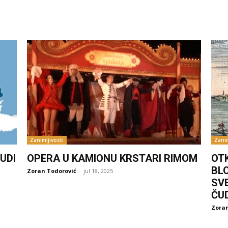
Zanimljivosti
Zanim
UDI
OPERA U KAMIONU KRSTARI RIMOM
OT
BL
Zoran Todorović
-
jul 18, 2025
SV
ČU
Zoran