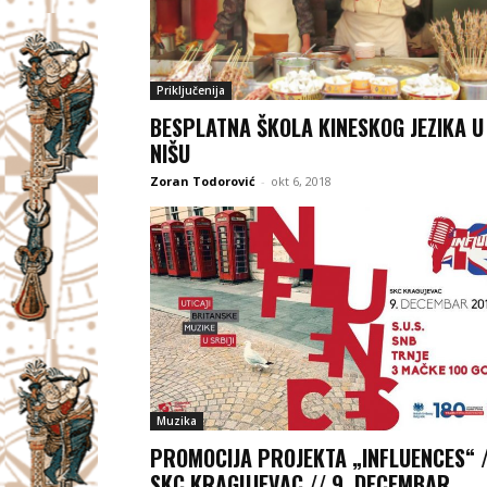
Priključenija
BESPLATNA ŠKOLA KINESKOG JEZIKA U
NIŠU
Zoran Todorović
-
okt 6, 2018
Muzika
PROMOCIJA PROJEKTA „INFLUENCES“ 
SKC KRAGUJEVAC // 9. DECEMBAR