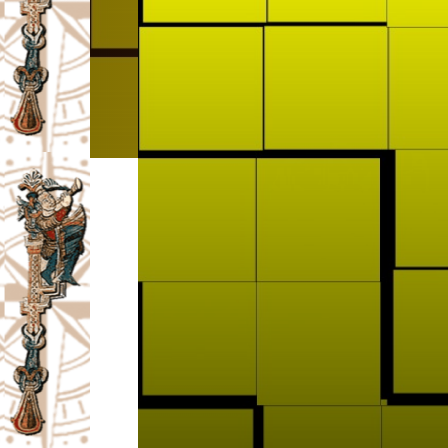
I
V
A
Č