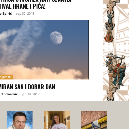
TIVAL HRANE I PIĆA!
 Spirić
-
sep 30, 2018
ljivosti
MIRAN SAN I DOBAR DAN
 Todorović
-
jan 18, 2017