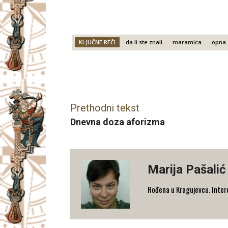
KLJUČNE REČI
da li ste znali
maramica
opna
Facebook
X
Email
Prethodni tekst
Dnevna doza aforizma
Marija Pašalić
​Rođena u Kragujevcu. Interes