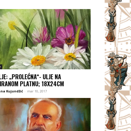
e
LJE: „PROLEĆNA“- ULJE NA
IRANOM PLATNU; 18X24CM
ana Kujundžić
-
mar 10, 2017