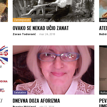
Zanimljivosti
Atelj
OVAKO SE NEKAD UČIO ZANAT
ATE
Zoran Todorović
-
mar 24, 2018
Božid
Satatatira
Kultu
//
DNEVNA DOZA AFORIZMA
PEV
UME
Branka Milićević
-
okt 12, 2016