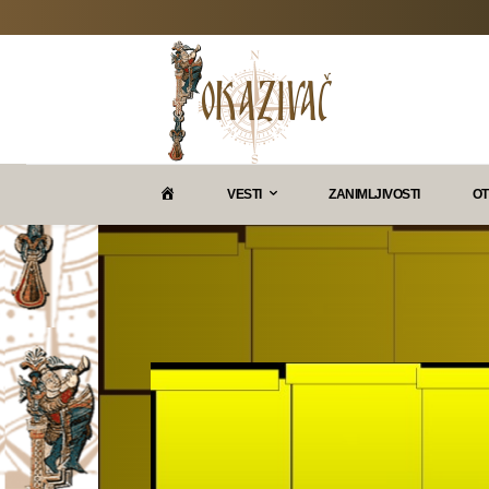
P
VESTI
ZANIMLJIVOSTI
OT
O
K
A
Z