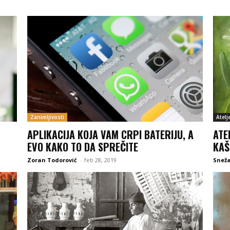
Zanimljivosti
Atelj
APLIKACIJA KOJA VAM CRPI BATERIJU, A
ATE
EVO KAKO TO DA SPREČITE
KAŠ
Zoran Todorović
-
feb 28, 2019
Snež