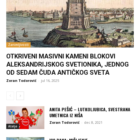
Zanimljivosti
OTKRIVENI MASIVNI KAMENI BLOKOVI
ALEKSANDRIJSKOG SVETIONIKA, JEDNOG
OD SEDAM ČUDA ANTIČKOG SVETA
Zoran Todorović
-
jul 16, 2025
ANITA PEŠIĆ – LUTKOLJUBICA, SVESTRANA
UMETNICA IZ NIŠA
Zoran Todorović
-
dec 8, 2021
Atelje