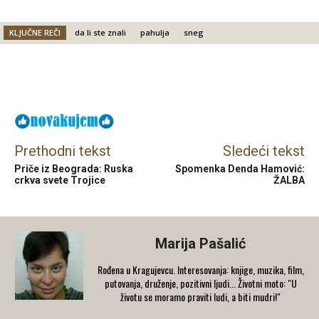
KLJUČNE REČI
da li ste znali
pahulja
sneg
Facebook
X
Email
Prethodni tekst
Sledeći tekst
Priče iz Beograda: Ruska
Spomenka Denda Hamović:
crkva svete Trojice
ŽALBA
Marija Pašalić
​Rođena u Kragujevcu. Interesovanja: knjige, muzika, film,
putovanja, druženje, pozitivni ljudi... Životni moto: "U
životu se moramo praviti ludi, a biti mudri!"