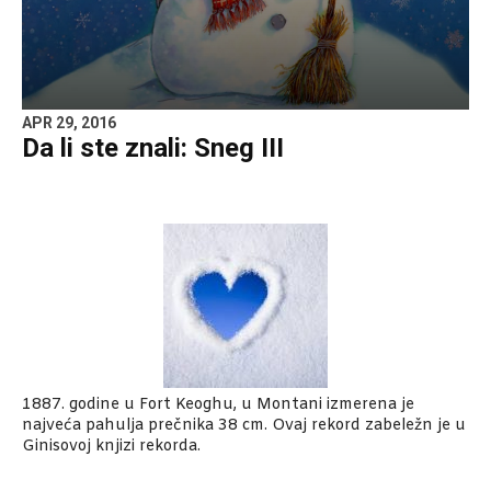
APR 29, 2016
Da li ste znali: Sneg III
1887. godine u Fort Keoghu, u Montani izmerena je
najveća pahulja prečnika 38 cm. Ovaj rekord zabeležn je u
Ginisovoj knjizi rekorda.