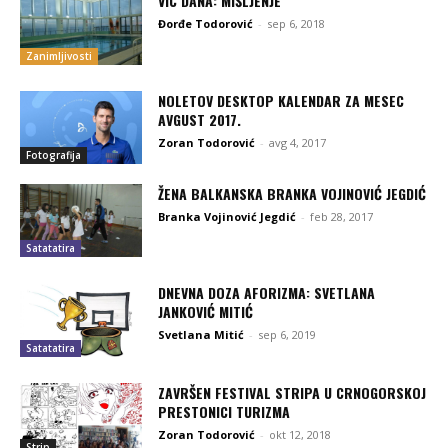
VIC DANA: MIŠLJENJE
Đorđe Todorović
-
sep 6, 2018
Zanimljivosti
NOLETOV DESKTOP KALENDAR ZA MESEC
AVGUST 2017.
Zoran Todorović
-
avg 4, 2017
Fotografija
ŽENA BALKANSKA BRANKA VOJINOVIĆ JEGDIĆ
Branka Vojinović Jegdić
-
feb 28, 2017
Satatatira
DNEVNA DOZA AFORIZMA: SVETLANA
JANKOVIĆ MITIĆ
Svetlana Mitić
-
sep 6, 2019
Satatatira
ZAVRŠEN FESTIVAL STRIPA U CRNOGORSKOJ
PRESTONICI TURIZMA
Zoran Todorović
-
okt 12, 2018
Strip