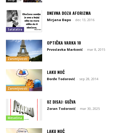
DNEVNA DOZA AFORIZMA
Mirjana Đapo
-
dec 13, 2016
Satatatira
OPTIČKA VARKA 10
Prvoslavka Marković
-
mar 8, 2015
Zanimljivosti
LAKU NOĆ
Đorđe Todorović
-
sep 28, 2014
Zanimljivosti
UZ DISAJ: GUŽVA
Zoran Todorović
-
mar 30, 2025
Mesečina
LAKU NOĆ