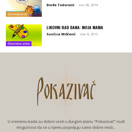
Đorđe Todorović
-
nov 28, 2014
Zanimljivosti
LIKOVNI RAD DANA: MOJA MAMA
Sunčica Miščević
-
mar 8, 2015
Otvorena vrata
U vremenu kada su dobre vesti u durgom planu "Pokazivač" nudi
mogućnost da se u njemu pojavljuju samo dobre vesti...