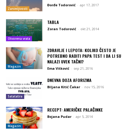
Đorđe Todorović
-
apr 17, 2017
Zanimljivosti
TABLA
Zoran Todorović
-
okt 21, 2014
Otvorena vrata
ZDRAVLJE I LEPOTA: KOLIKO ČESTO JE
POTREBNO RADITI PAPA TEST I DA LI SU
NALAZI UVEK TAČNI?
Magazin
Ema Vitković
-
sep 21, 2016
DNEVNA DOZA AFORIZMA
Biljana Kitić Čakar
-
nov 15, 2016
Satatatira
RECEPT: AMERIČKE PALAČINKE
Bojana Pudar
-
apr 5, 2014
Magazin