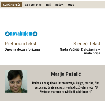
KLJUČNE REČI
da li ste znali
miš
miševi
tuga
Facebook
X
Email
Prethodni tekst
Sledeći tekst
Dnevna doza aforizma
Nada Vučičić: Deložacija –
mala priča
Marija Pašalić
​Rođena u Kragujevcu. Interesovanja: knjige, muzika, film,
putovanja, druženje, pozitivni ljudi... Životni moto: "U
životu se moramo praviti ludi, a biti mudri!"