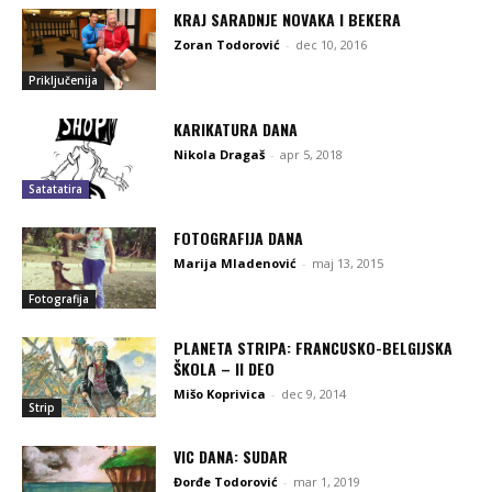
KRAJ SARADNJE NOVAKA I BEKERA
Zoran Todorović
-
dec 10, 2016
Priključenija
KARIKATURA DANA
Nikola Dragaš
-
apr 5, 2018
Satatatira
FOTOGRAFIJA DANA
Marija Mladenović
-
maj 13, 2015
Fotografija
PLANETA STRIPA: FRANCUSKO-BELGIJSKA
ŠKOLA – II DEO
Mišo Koprivica
-
dec 9, 2014
Strip
VIC DANA: SUDAR
Đorđe Todorović
-
mar 1, 2019