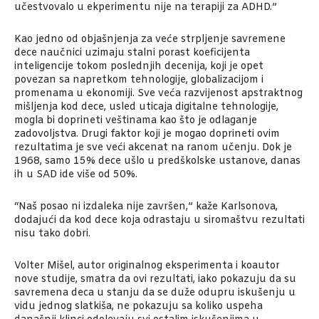
učestvovalo u ekperimentu nije na terapiji za ADHD.”
Kao jedno od objašnjenja za veće strpljenje savremene
dece naučnici uzimaju stalni porast koeficijenta
inteligencije tokom poslednjih decenija, koji je opet
povezan sa napretkom tehnologije, globalizacijom i
promenama u ekonomiji. Sve veća razvijenost apstraktnog
mišljenja kod dece, usled uticaja digitalne tehnologije,
mogla bi doprineti veštinama kao što je odlaganje
zadovoljstva. Drugi faktor koji je mogao doprineti ovim
rezultatima je sve veći akcenat na ranom učenju. Dok je
1968, samo 15% dece ušlo u predškolske ustanove, danas
ih u SAD ide više od 50%.
“Naš posao ni izdaleka nije završen,” kaže Karlsonova,
dodajući da kod dece koja odrastaju u siromaštvu rezultati
nisu tako dobri.
Volter Mišel, autor originalnog eksperimenta i koautor
nove studije, smatra da ovi rezultati, iako pokazuju da su
savremena deca u stanju da se duže odupru iskušenju u
vidu jednog slatkiša, ne pokazuju sa koliko uspeha