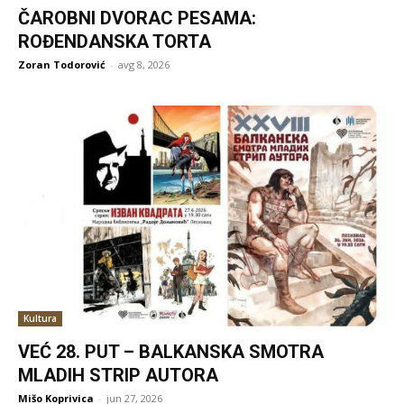
ČAROBNI DVORAC PESAMA:
ROĐENDANSKA TORTA
Zoran Todorović
-
avg 8, 2026
Kultura
VEĆ 28. PUT – BALKANSKA SMOTRA
MLADIH STRIP AUTORA
Mišo Koprivica
-
jun 27, 2026