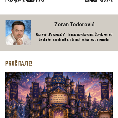
Fotografija dana: Bare
Karikatura dana
Zoran Todorović
Osnivač „Pokazivača“. Tvorac novakovanja. Čovek koji od
života želi sve ili ništa, a trenutno živi negde između.
PROČITAJTE!