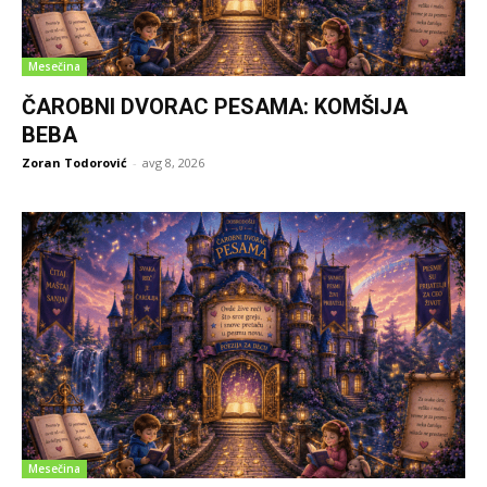
Mesečina
ČAROBNI DVORAC PESAMA: KOMŠIJA
BEBA
Zoran Todorović
-
avg 8, 2026
Mesečina