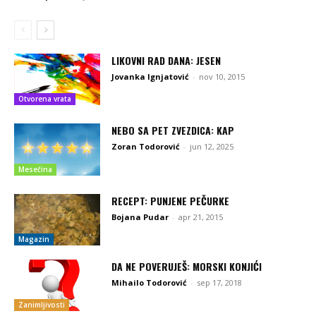
LIKOVNI RAD DANA: JESEN
Jovanka Ignjatović
-
nov 10, 2015
Otvorena vrata
NEBO SA PET ZVEZDICA: KAP
Zoran Todorović
-
jun 12, 2025
Mesečina
RECEPT: PUNJENE PEČURKE
Bojana Pudar
-
apr 21, 2015
Magazin
DA NE POVERUJEŠ: MORSKI KONJIĆI
Mihailo Todorović
-
sep 17, 2018
Zanimljivosti