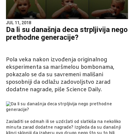
JUL 11, 2018
Da li su današnja deca strpljivija nego
prethodne generacije?
Pola veka nakon izvođenja originalnog
eksperimenta sa maršmelou bombonama,
pokazalo se da su savremeni mališani
sposobniji da odlažu zadovoljstvo zarad
dodatne nagrade, piše Science Daily.
Zasladiti se odmah ili se uzdržati od slatkiša na nekoliko
minuta zarad dodatne nagrade? Izgleda da su današnji
klinci skloniji da izaberu ovo drugo nego što su to bili