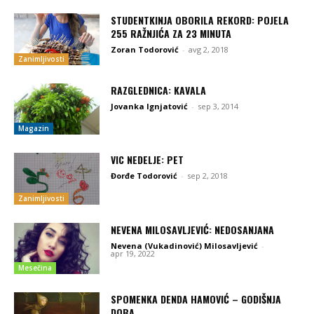
STUDENTKINJA OBORILA REKORD: POJELA
255 RAŽNJIĆA ZA 23 MINUTA
Zoran Todorović
-
avg 2, 2018
Zanimljivosti
RAZGLEDNICA: KAVALA
Jovanka Ignjatović
-
sep 3, 2014
Magazin
VIC NEDELJE: PET
Đorđe Todorović
-
sep 2, 2018
Zanimljivosti
NEVENA MILOSAVLJEVIĆ: NEDOSANJANA
Nevena (Vukadinović) Milosavljević
-
apr 19, 2022
Mesečina
SPOMENKA DENDA HAMOVIĆ – GODIŠNJA
DOBA