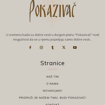
U vremenu kada su dobre vesti u durgom planu "Pokazivač" nudi
mogućnost da se u njemu pojavljuju samo dobre vesti...
Stranice
NAŠ TIM
O NAMA
NOVAKUJMO!
PRIDRUŽI SE NAŠEM TIMU, BUDI POKAZIVAČ!
KONTAKT