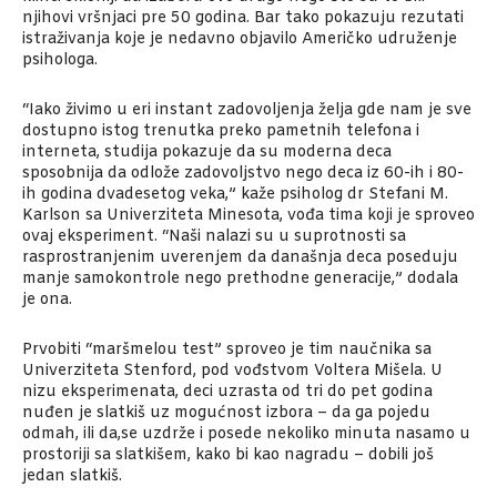
njihovi vršnjaci pre 50 godina. Bar tako pokazuju rezutati
istraživanja koje je nedavno objavilo Američko udruženje
psihologa.
“Iako živimo u eri instant zadovoljenja želja gde nam je sve
dostupno istog trenutka preko pametnih telefona i
interneta, studija pokazuje da su moderna deca
sposobnija da odlože zadovoljstvo nego deca iz 60-ih i 80-
ih godina dvadesetog veka,” kaže psiholog dr Stefani M.
Karlson sa Univerziteta Minesota, vođa tima koji je sproveo
ovaj eksperiment. “Naši nalazi su u suprotnosti sa
rasprostranjenim uverenjem da današnja deca poseduju
manje samokontrole nego prethodne generacije,” dodala
je ona.
Prvobiti “maršmelou test” sproveo je tim naučnika sa
Univerziteta Stenford, pod vođstvom Voltera Mišela. U
nizu eksperimenata, deci uzrasta od tri do pet godina
nuđen je slatkiš uz mogućnost izbora – da ga pojedu
odmah, ili da,se uzdrže i posede nekoliko minuta nasamo u
prostoriji sa slatkišem, kako bi kao nagradu – dobili još
jedan slatkiš.