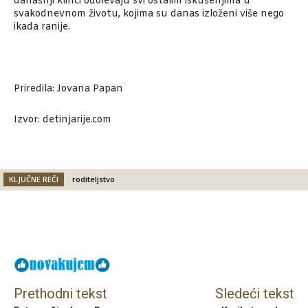
današnji klinci odolevaju svi ostalim iskušenjima u
svakodnevnom životu, kojima su danas izloženi više nego
ikada ranije.
Priredila: Jovana Papan
Izvor: detinjarije.com
KLJUČNE REČI
roditeljstvo
Facebook
X
Email
Prethodni tekst
Sledeći tekst