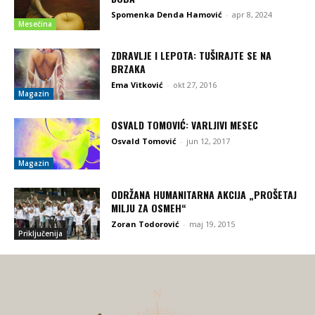
Spomenka Denda Hamović
-
apr 8, 2024
Mesečina
ZDRAVLJE I LEPOTA: TUŠIRAJTE SE NA
BRZAKA
Ema Vitković
-
okt 27, 2016
Magazin
OSVALD TOMOVIĆ: VARLJIVI MESEC
Osvald Tomović
-
jun 12, 2017
Magazin
ODRŽANA HUMANITARNA AKCIJA „PROŠETAJ
MILJU ZA OSMEH“
Zoran Todorović
-
maj 19, 2015
Priključenija