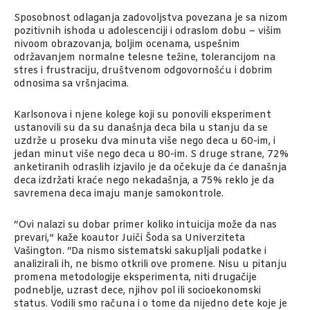
Sposobnost odlaganja zadovoljstva povezana je sa nizom
pozitivnih ishoda u adolescenciji i odraslom dobu – višim
nivoom obrazovanja, boljim ocenama, uspešnim
održavanjem normalne telesne težine, tolerancijom na
stres i frustraciju, društvenom odgovornošću i dobrim
odnosima sa vršnjacima.
Karlsonova i njene kolege koji su ponovili eksperiment
ustanovili su da su današnja deca bila u stanju da se
uzdrže u proseku dva minuta više nego deca u 60-im, i
jedan minut više nego deca u 80-im. S druge strane, 72%
anketiranih odraslih izjavilo je da očekuje da će današnja
deca izdržati kraće nego nekadašnja, a 75% reklo je da
savremena deca imaju manje samokontrole.
“Ovi nalazi su dobar primer koliko intuicija može da nas
prevari,” kaže koautor Juiči Šoda sa Univerziteta
Vašington. “Da nismo sistematski sakupljali podatke i
analizirali ih, ne bismo otkrili ove promene. Nisu u pitanju
promena metodologije eksperimenta, niti drugačije
podneblje, uzrast dece, njihov pol ili socioekonomski
status. Vodili smo računa i o tome da nijedno dete koje je