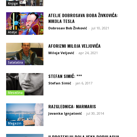
Knjige
ATELJE DOBROSAVA BOBA ŽIVKOVIĆA:
NIKOLA TESLA
Dobrosav Bob Živković
-
jul 10, 2021
Atelje
AFORIZMI MILOJA VELJOVIĆA
Miloje Veljović
-
apr 24, 2021
Satatatira
STEFAN SIMIĆ: ***
Stefan Simić
-
jan 6, 2017
Mesečina
RAZGLEDNICA: MARMARIS
Jovanka Ignjatović
-
jul 30, 2014
Magazin
U PROTEKLIH POLA VEKA POPULACIJA