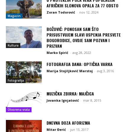
AFRIČKIH SLONOVA OPALA ZA 77 ODSTO
Zoran Todorović
-
nov 12, 2024
Magazin
BOŽOVIĆ: PONOSAN SAM ŠTO
PRISUSTVUJEM SLAVI USPENJA PRESVETE
BOGORODICE, OVDJE SAM POZVAN I
PRIZVAN
Kultura
Marko Spirić
-
avg 28, 2022
FOTOGRAFIJA DANA: OPTIČKA VARKA
Marija Stojiljković Marstoj
-
avg 3, 2016
Fotografija
MUZIČKA ZBIRKA: MAJČICA
Jovanka Ignjatović
-
mar 8, 2015
Otvorena vrata
DNEVNA DOZA AFORIZMA
Mitar Đerić
-
jun 13, 2017