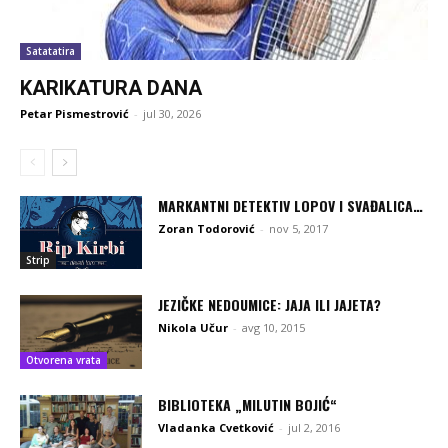
Satatatira
KARIKATURA DANA
Petar Pismestrović
-
jul 30, 2026
MARKANTNI DETEKTIV LOPOV I SVAĐALICA…
Zoran Todorović
-
nov 5, 2017
Strip
JEZIČKE NEDOUMICE: JAJA ILI JAJETA?
Nikola Učur
-
avg 10, 2015
Otvorena vrata
BIBLIOTEKA „MILUTIN BOJIĆ“
Vladanka Cvetković
-
jul 2, 2016