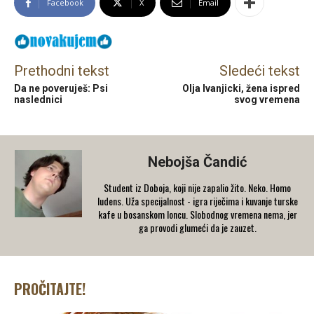
Facebook
X
Email
Prethodni tekst
Sledeći tekst
Da ne poveruješ: Psi
Olja Ivanjicki, žena ispred
naslednici
svog vremena
Nebojša Čandić
Student iz Doboja, koji nije zapalio žito. Neko. Homo
ludens. Uža specijalnost - igra riječima i kuvanje turske
kafe u bosanskom loncu. Slobodnog vremena nema, jer
ga provodi glumeći da je zauzet.
PROČITAJTE!