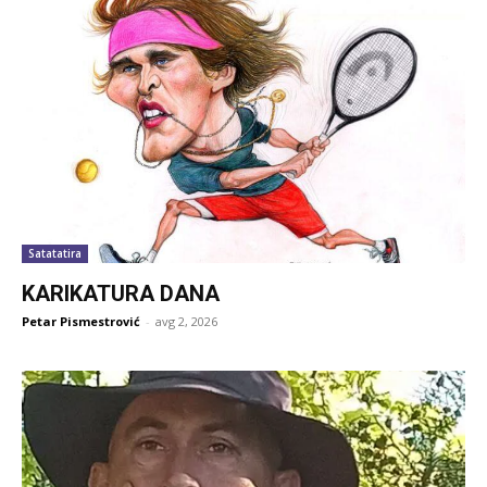
Satatatira
KARIKATURA DANA
Petar Pismestrović
-
avg 2, 2026