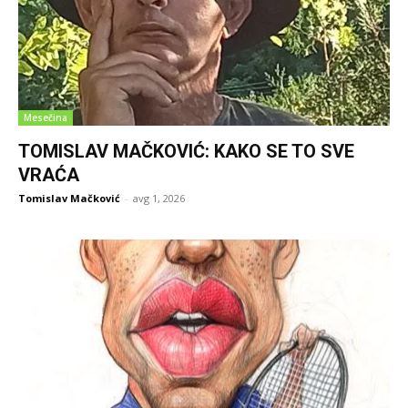
Mesečina
TOMISLAV MAČKOVIĆ: KAKO SE TO SVE
VRAĆA
Tomislav Mačković
-
avg 1, 2026