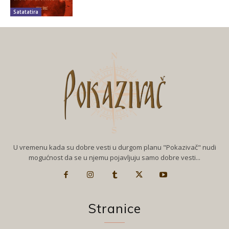
Satatatira
U vremenu kada su dobre vesti u durgom planu "Pokazivač" nudi
mogućnost da se u njemu pojavljuju samo dobre vesti...
Stranice