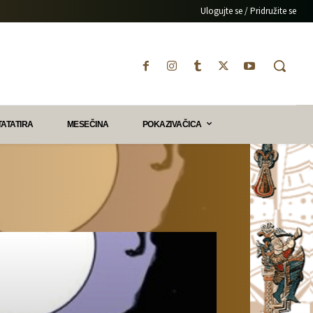
Ulogujte se / Pridružite se
TATATIRA
MESEČINA
POKAZIVAČICA