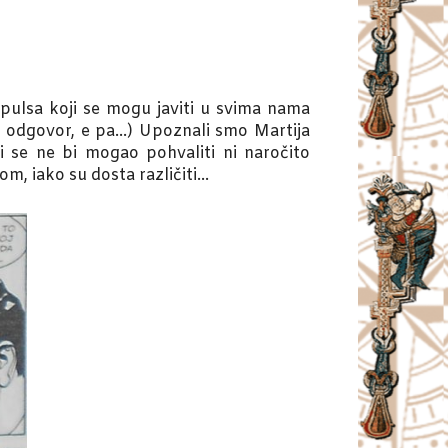
mpulsa koji se mogu javiti u svima nama
ni odgovor, e pa…) Upoznali smo Martija
i se ne bi mogao pohvaliti ni naročito
m, iako su dosta različiti…