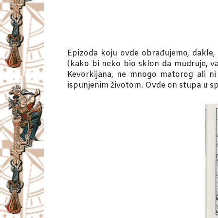
Epizoda koju ovde obrađujemo, dakle, p
(kako bi neko bio sklon da mudruje, va
Kevorkijana, ne mnogo matorog ali ni 
ispunjenim životom. Ovde on stupa u spe