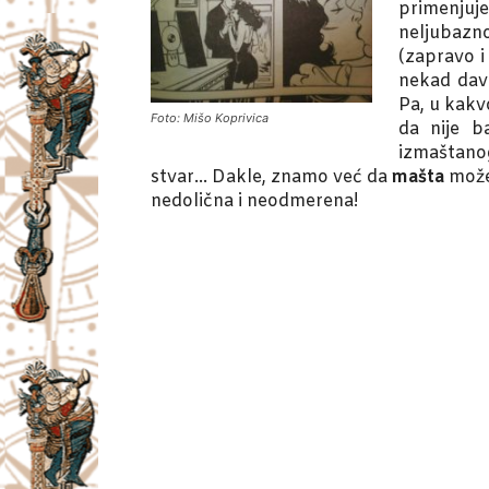
primenjuj
neljubazno
(zapravo i
nekad dav
Pa, u kakv
Foto: Mišo Koprivica
da nije b
izmaštanog
stvar… Dakle, znamo već da
mašta
može 
nedolična i neodmerena!