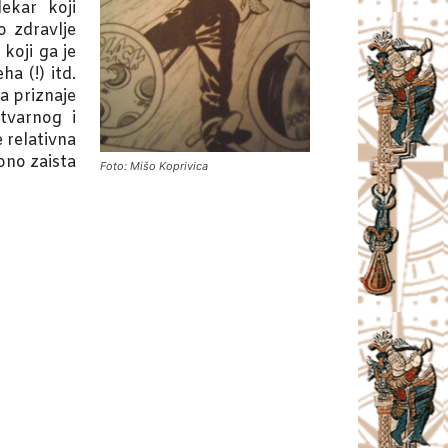
ekar koji
o zdravlje
koji ga je
a (!) itd.
a priznaje
tvarnog i
 relativna
ono zaista
Foto: Mišo Koprivica