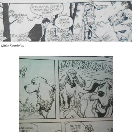
: Mišo Koprivica