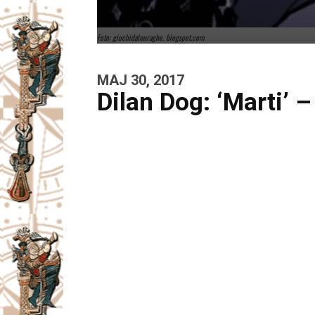
Foto: giochidalnuraghe. blogspot.com
MAJ 30, 2017
Dilan Dog: ‘Marti’ –