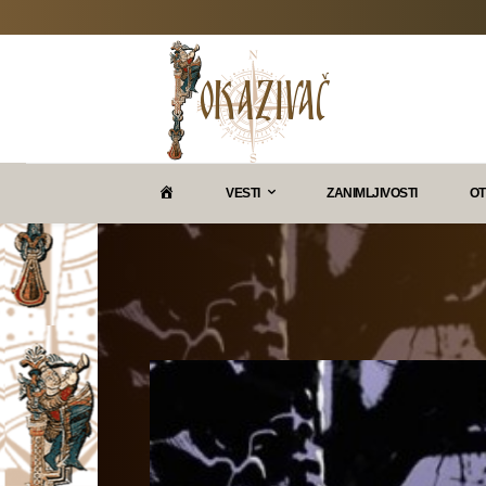
P
VESTI
ZANIMLJIVOSTI
OT
O
K
A
Z