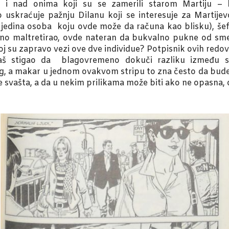
e i nad onima koji su se zamerili starom Martiju – l
 uskraćuje pažnju Dilanu koji se interesuje za Martijev
 jedina osoba koju ovde može da računa kao blisku), šef 
no maltretirao, ovde nateran da bukvalno pukne od smeh
oj su zapravo vezi ove dve individue? Potpisnik ovih redov
aš stigao da blagovremeno dokuči razliku između s
, a makar u jednom ovakvom stripu to zna često da bude
svašta, a da u nekim prilikama može biti ako ne opasna, 