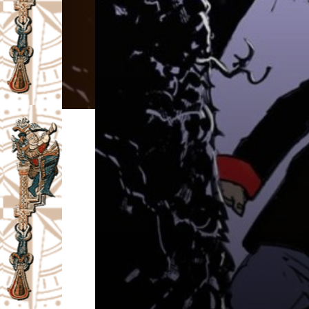
I
V
A
Č