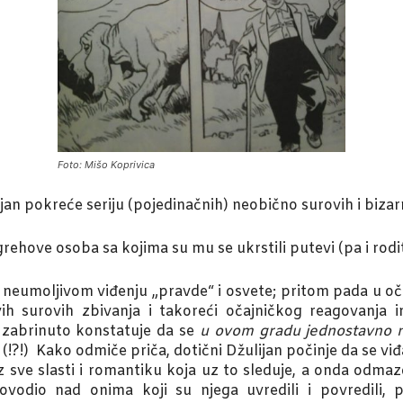
Foto: Mišo Koprivica
jan pokreće seriju (pojedinačnih) neobično surovih i bizar
 grehove osoba sa kojima su mu se ukrstili putevi (pa i rodi
neumoljivom viđenju „pravde“ i osvete; pritom pada u oč
ih surovih zbivanja i takoreći očajničkog reagovanja 
 zabrinuto konstatuje da se
u ovom gradu jednostavno n
(!?!) Kako odmiče priča, dotični Džulijan počinje da se viđ
 sve slasti i romantiku koja uz to sleduje, a onda odmaz
ovodio nad onima koji su njega uvredili i povredili, 