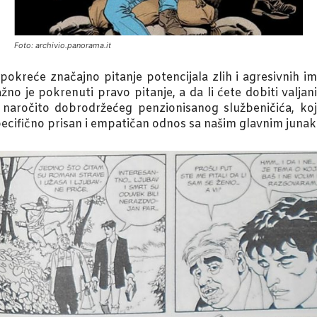
Foto: archivio.panorama.it
okreće značajno pitanje potencijala zlih i agresivnih i
žno je pokrenuti pravo pitanje, a da li ćete dobiti valja
naročito dobrodržećeg penzionisanog službeničića, koj
cifično prisan i empatičan odnos sa našim glavnim junako