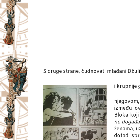
S druge strane, čudnovati mlađani Džuli
i krupnije
njegovom, 
između ov
Bloka koji
ne događa
ženama, uz
dotad spr