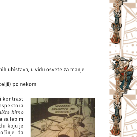
nih ubistava, u vidu osvete za manje
telji!) po nekom
i kontrast
inspektora
išta bitno
a sa lepim
du koju je
počinje da