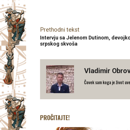
Facebook
X
Email
Prethodni tekst
Intervju sa Jelenom Dutinom, devojkom
srpskog skvoša
Vladimir Obro
Čovek sam koga je život uv
PROČITAJTE!