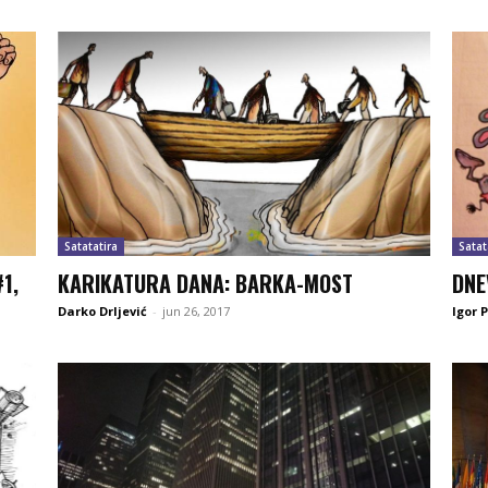
Satatatira
Satat
1,
KARIKATURA DANA: BARKA-MOST
DNE
Darko Drljević
-
jun 26, 2017
Igor 