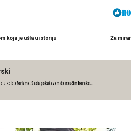
Viber
ReddIt
 koja je ušla u istoriju
Za miran
vski
eo u kolo aforizma. Sada pokušavam da naučim korake...