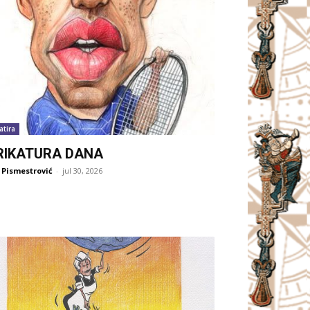
atira
RIKATURA DANA
 Pismestrović
-
jul 30, 2026