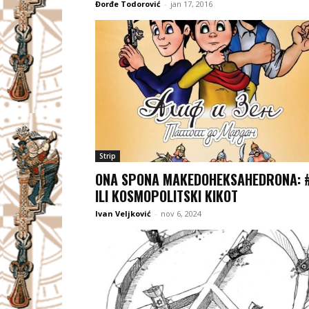
Đorđe Todorović
-
jan 17, 2016
Strip
ONA SPONA MAKEDOHEKSAHEDRONA: #
ILI KOSMOPOLITSKI KIKOT
Ivan Veljković
-
nov 6, 2024