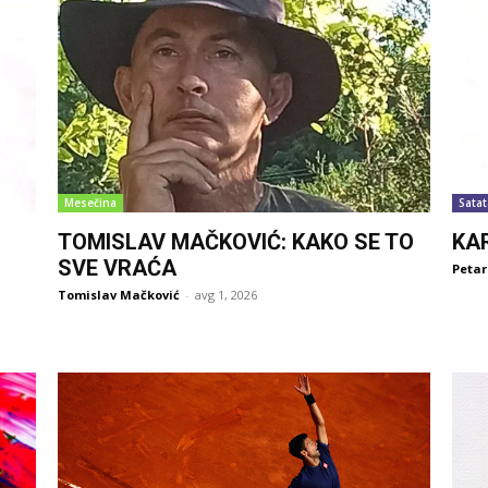
Mesečina
Satat
TOMISLAV MAČKOVIĆ: KAKO SE TO
KA
SVE VRAĆA
Petar
Tomislav Mačković
-
avg 1, 2026