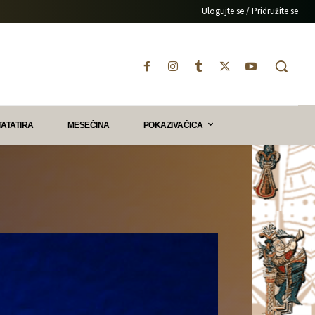
Ulogujte se / Pridružite se
TATATIRA
MESEČINA
POKAZIVAČICA