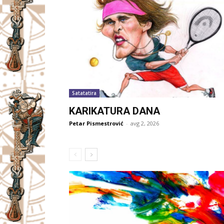
Satatatira
KARIKATURA DANA
Petar Pismestrović
-
avg 2, 2026