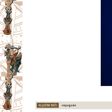
KLJUČNE REČI
nepogoda