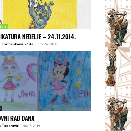
čina
IKATURA NEDELJE – 24.11.2014.
 Stamenković - Srle
-
nov 24, 2014
e
OVNI RAD DANA
 Todorović
-
nov 5, 2019