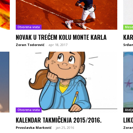
Otvorena vrata
Mese
NOVAK U TREĆEM KOLU MONTE KARLA
KAR
Zoran Todorović
-
apr 18, 2017
Srđan
Otvorena vrata
Atelj
KALENDAR TAKMIČENJA 2015/2016.
LIK
Prvoslavka Marković
-
jan 25, 2016
Zoran