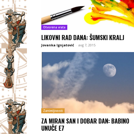
Otvorena vrata
LIKOVNI RAD DANA: ŠUMSKI KRALJ
Jovanka Ignjatović
-
avg 7, 2015
Zanimljivosti
ZA MIRAN SAN I DOBAR DAN: BABINO
UNUČE E7