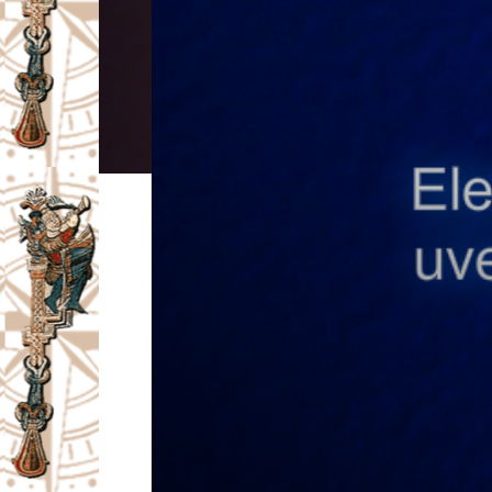
I
V
A
Č