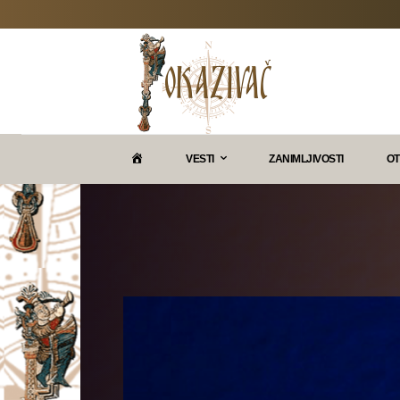
P
VESTI
ZANIMLJIVOSTI
OT
O
K
A
Z