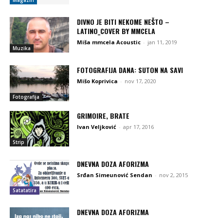
DIVNO JE BITI NEKOME NEŠTO –
LATINO_COVER BY MMCELA
Miša mmcela Acoustic
-
jan 11, 2019
Muzika
FOTOGRAFIJA DANA: SUTON NA SAVI
Mišo Koprivica
-
nov 17, 2020
Fotografija
GRIMOIRE, BRATE
Ivan Veljković
-
apr 17, 2016
Strip
DNEVNA DOZA AFORIZMA
Srđan Simeunović Sendan
-
nov 2, 2015
Satatatira
DNEVNA DOZA AFORIZMA