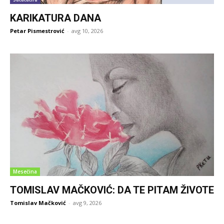
KARIKATURA DANA
Petar Pismestrović
-
avg 10, 2026
Mesečina
TOMISLAV MAČKOVIĆ: DA TE PITAM ŽIVOTE
Tomislav Mačković
-
avg 9, 2026