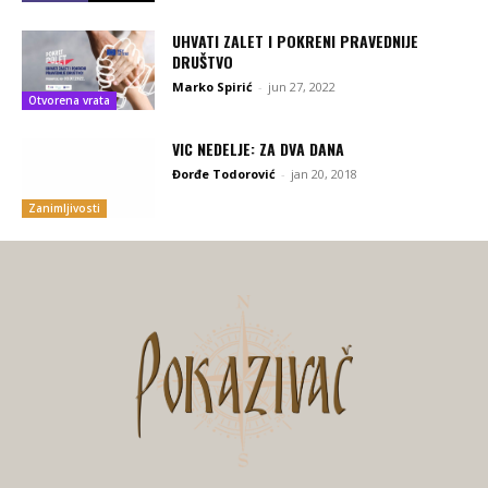
UHVATI ZALET I POKRENI PRAVEDNIJE
DRUŠTVO
Marko Spirić
-
jun 27, 2022
Otvorena vrata
VIC NEDELJE: ZA DVA DANA
Đorđe Todorović
-
jan 20, 2018
Zanimljivosti