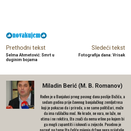
Facebook
X
Email
Prethodni tekst
Sledeći tekst
Selma Ahmetović: Smrt u
Fotografija dana: Vrisak
duginim bojama
Miladin Berić (M. B. Romanov)
Rođen je u Banjaluci prvog posnog dana poslije Božića, a
sedam godina prije čuvenog banjalučkog zemljotresa
koji je pokazao da i priroda, a ne samo političari, može
da ima rušilačku moć. Ne krade, ne vara, ne laže, ne
otima i ne rekitira, što znači da nema vrline po kojem bi
ga mogli zapamtiti i iskovati u zvijezde. Posebno je
poznat po tome što češće mijenja države nego prijatelje.