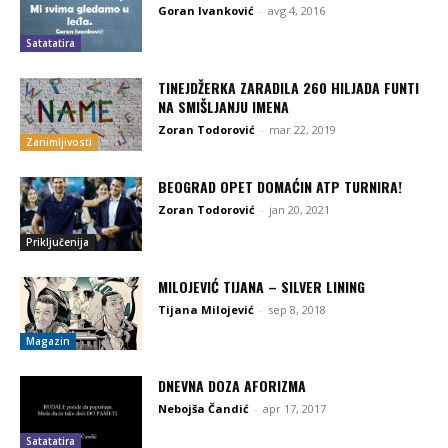
Goran Ivanković
-
avg 4, 2016
Satatatira
TINEJDŽERKA ZARADILA 260 HILJADA FUNTI
NA SMIŠLJANJU IMENA
Zoran Todorović
-
mar 22, 2019
Zanimljivosti
BEOGRAD OPET DOMAĆIN ATP TURNIRA!
Zoran Todorović
-
jan 20, 2021
Priključenija
MILOJEVIĆ TIJANA – SILVER LINING
Tijana Milojević
-
sep 8, 2018
Magazin
DNEVNA DOZA AFORIZMA
Nebojša Čandić
-
apr 17, 2017
Satatatira