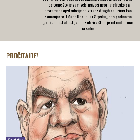
I po tome što je sam sebi najveći neprijatelj tako da
povremene opstrukcije od strane drugih ne uzima kao
zlonamjerne. Liči na Republiku Srpsku, jer s godinama
gubi samostalnost, a i bez obzira što nije od onih i hoće
na sebe.
PROČITAJTE!
Satatatira