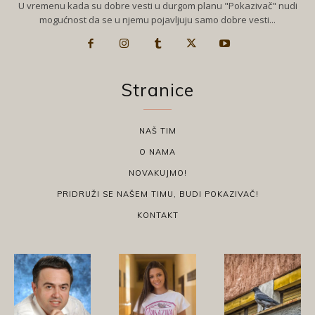
U vremenu kada su dobre vesti u durgom planu "Pokazivač" nudi
mogućnost da se u njemu pojavljuju samo dobre vesti...
Stranice
NAŠ TIM
O NAMA
NOVAKUJMO!
PRIDRUŽI SE NAŠEM TIMU, BUDI POKAZIVAČ!
KONTAKT