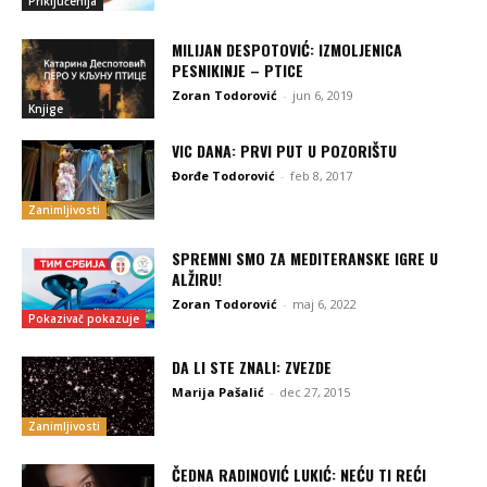
Priključenija
MILIJAN DESPOTOVIĆ: IZMOLJENICA
PESNIKINJE – PTICE
Zoran Todorović
-
jun 6, 2019
Knjige
VIC DANA: PRVI PUT U POZORIŠTU
Đorđe Todorović
-
feb 8, 2017
Zanimljivosti
SPREMNI SMO ZA MEDITERANSKE IGRE U
ALŽIRU!
Zoran Todorović
-
maj 6, 2022
Pokazivač pokazuje
DA LI STE ZNALI: ZVEZDE
Marija Pašalić
-
dec 27, 2015
Zanimljivosti
ČEDNA RADINOVIĆ LUKIĆ: NEĆU TI REĆI