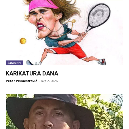
Satatatira
KARIKATURA DANA
Petar Pismestrović
-
avg 2, 2026