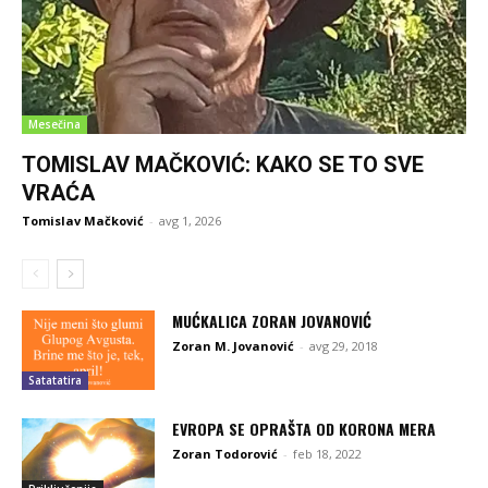
Mesečina
TOMISLAV MAČKOVIĆ: KAKO SE TO SVE
VRAĆA
Tomislav Mačković
-
avg 1, 2026
MUĆKALICA ZORAN JOVANOVIĆ
Zoran M. Jovanović
-
avg 29, 2018
Satatatira
EVROPA SE OPRAŠTA OD KORONA MERA
Zoran Todorović
-
feb 18, 2022