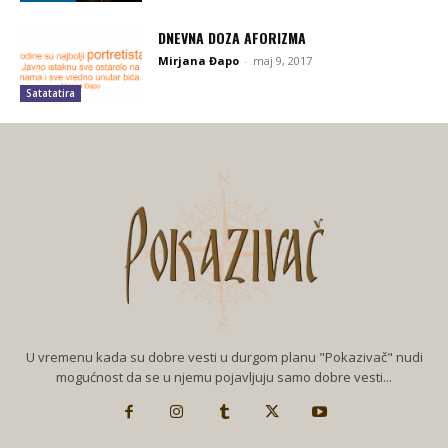
DNEVNA DOZA AFORIZMA
Mirjana Đapo
-
maj 9, 2017
Satatatira
U vremenu kada su dobre vesti u durgom planu "Pokazivač" nudi
mogućnost da se u njemu pojavljuju samo dobre vesti...