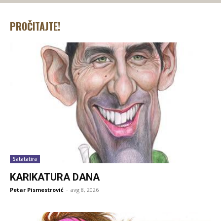
PROČITAJTE!
Satatatira
KARIKATURA DANA
Petar Pismestrović
-
avg 8, 2026