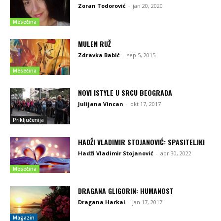
Zoran Todorović
-
jan 20, 2020
Mesečina
MULEN RUŽ
Zdravka Babić
-
sep 5, 2015
Mesečina
NOVI ISTYLE U SRCU BEOGRADA
Julijana Vincan
-
okt 17, 2017
Priključenija
HADŽI VLADIMIR STOJANOVIĆ: SPASITELJKI
Hadži Vladimir Stojanović
-
apr 30, 2022
Mesečina
DRAGANA GLIGORIN: HUMANOST
Dragana Harkai
-
jan 17, 2017
Magazin