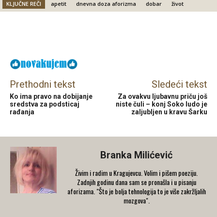
KLJUČNE REČI
apetit
dnevna doza aforizma
dobar
život
Facebook
X
Email
Prethodni tekst
Sledeći tekst
Ko ima pravo na dobijanje
Za ovakvu ljubavnu priču još
sredstva za podsticaj
niste čuli – konj Soko ludo je
rađanja
zaljubljen u kravu Šarku
Branka Milićević
Živim i radim u Kragujevcu. Volim i pišem poeziju.
Zadnjih godinu dana sam se pronašla i u pisanju
aforizama. "Što je bolja tehnologija to je više zakržljalih
mozgova".