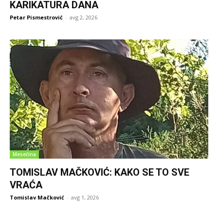
KARIKATURA DANA
Petar Pismestrović
-
avg 2, 2026
Mesečina
TOMISLAV MAČKOVIĆ: KAKO SE TO SVE
VRAĆA
Tomislav Mačković
-
avg 1, 2026