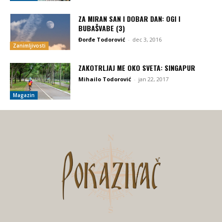
ZA MIRAN SAN I DOBAR DAN: OGI I
BUBAŠVABE (3)
Đorđe Todorović
-
dec 3, 2016
Zanimljivosti
ZAKOTRLJAJ ME OKO SVETA: SINGAPUR
Mihailo Todorović
-
jan 22, 2017
Magazin