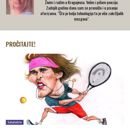
Živim i radim u Kragujevcu. Volim i pišem poeziju.
Zadnjih godinu dana sam se pronašla i u pisanju
aforizama. "Što je bolja tehnologija to je više zakržljalih
mozgova".
PROČITAJTE!
Satatatira