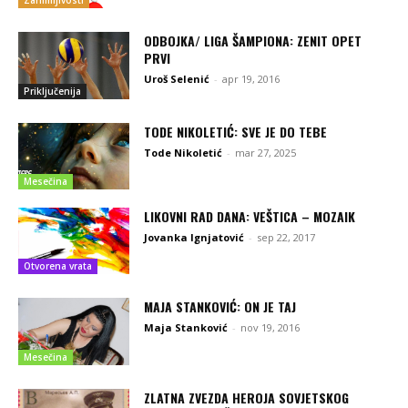
Zanimljivosti
ODBOJKA/ LIGA ŠAMPIONA: ZENIT OPET
PRVI
Uroš Selenić
-
apr 19, 2016
Priključenija
TODE NIKOLETIĆ: SVE JE DO TEBE
Tode Nikoletić
-
mar 27, 2025
Mesečina
LIKOVNI RAD DANA: VEŠTICA – MOZAIK
Jovanka Ignjatović
-
sep 22, 2017
Otvorena vrata
MAJA STANKOVIĆ: ON JE TAJ
Maja Stanković
-
nov 19, 2016
Mesečina
ZLATNA ZVEZDA HEROJA SOVJETSKOG