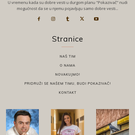
U vremenu kada su dobre vesti u durgom planu "Pokazivač" nudi
mogućnost da se u njemu pojavljuju samo dobre vesti...
Stranice
NAŠ TIM
O NAMA
NOVAKUJMO!
PRIDRUŽI SE NAŠEM TIMU, BUDI POKAZIVAČ!
KONTAKT