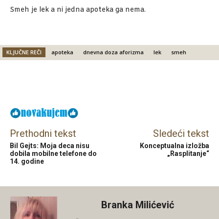
Smeh je lek a ni jedna apoteka ga nema.
KLJUČNE REČI
apoteka
dnevna doza aforizma
lek
smeh
Facebook
X
Email
Prethodni tekst
Sledeći tekst
Bil Gejts: Moja deca nisu
Konceptualna izložba
dobila mobilne telefone do
„Rasplitanje“
14. godine
Branka Milićević