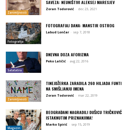
SAVEZA: NEUNIŠTIVI ALEKSEJ MARESJEV
Zoran Todorović
-
dec 23, 2021
Zanimljivosti
FOTOGRAFIAJ DANA: MANSTIR OSTROG
Labud Lončar
-
sep 7, 2018
Fotografija
DNEVNA DOZA AFORIZMA
Peko Laličić
-
avg 22, 2016
Satatatira
TINEJDŽERKA ZARADILA 260 HILJADA FUNTI
NA SMIŠLJANJU IMENA
Zoran Todorović
-
mar 22, 2019
Zanimljivosti
BEOGRAĐANI NAGRADILI DUŠICU TRIČKOVIĆ
ISTAKNUTIM PRIZNANJIMA!
Marko Spirić
-
sep 15, 2019
Magazin