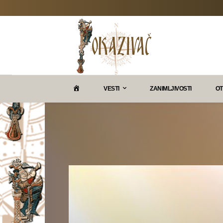
P
VESTI
ZANIMLJIVOSTI
OT
O
K
A
Z