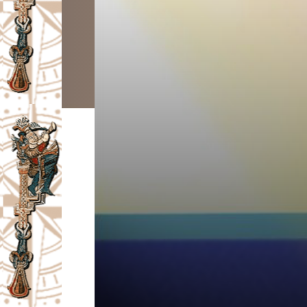
I
V
A
Č