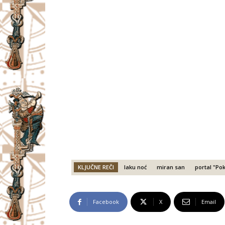
KLJUČNE REČI
laku noć
miran san
portal "Po
Facebook
X
Email