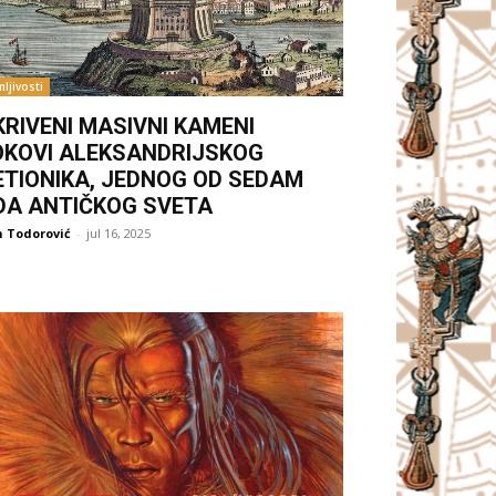
ljivosti
KRIVENI MASIVNI KAMENI
OKOVI ALEKSANDRIJSKOG
ETIONIKA, JEDNOG OD SEDAM
DA ANTIČKOG SVETA
 Todorović
-
jul 16, 2025