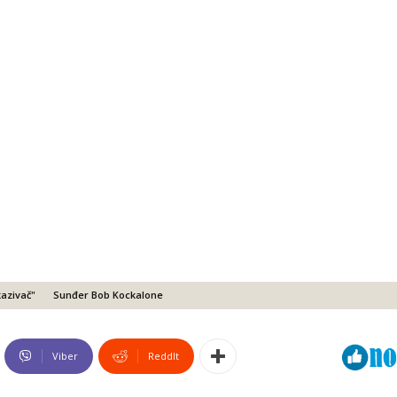
kazivač"
Sunđer Bob Kockalone
Viber
ReddIt