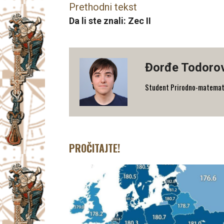
Prethodni tekst
Da li ste znali: Zec II
Đorđe Todoro
Student Prirodno-matematičk
PROČITAJTE!