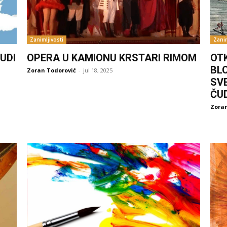
Zanimljivosti
Zanim
UDI
OPERA U KAMIONU KRSTARI RIMOM
OT
BL
Zoran Todorović
-
jul 18, 2025
SV
ČU
Zoran