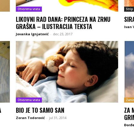
Otvorena vrata
Strip
LIKOVNI RAD DANA: PRINCEZA NA ZRNU
SIR
GRAŠKA – ILUSTRACIJA TEKSTA
Ivan 
Jovanka Ignjatović
-
dec 23, 2017
Otvorena vrata
Zanim
A
BIO JE TO SAMO SAN
ZA 
GRI
Zoran Todorović
-
jul 31, 2014
Đorđe