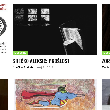
Mesečina
Mese
SREĆKO ALEKSIĆ: PROŠLOST
ZOR
Srećko Aleksić
-
maj 31, 2019
Zoric