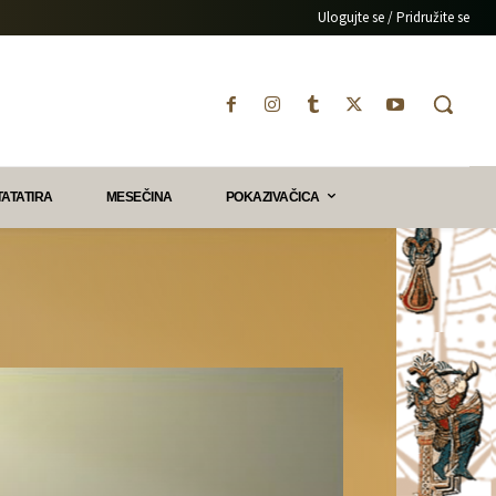
Ulogujte se / Pridružite se
TATATIRA
MESEČINA
POKAZIVAČICA