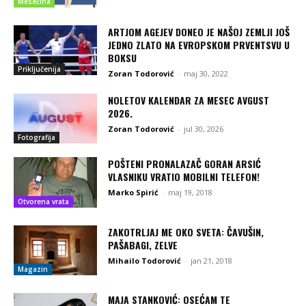
Mesečina
ARTJOM AGEJEV DONEO JE NAŠOJ ZEMLJI JOŠ
JEDNO ZLATO NA EVROPSKOM PRVENTSVU U
BOKSU
Priključenija
Zoran Todorović
-
maj 30, 2022
NOLETOV KALENDAR ZA MESEC AVGUST
2026.
Zoran Todorović
-
jul 30, 2026
Fotografija
POŠTENI PRONALAZAČ GORAN ARSIĆ
VLASNIKU VRATIO MOBILNI TELEFON!
Marko Spirić
-
maj 19, 2018
Otvorena vrata
ZAKOTRLJAJ ME OKO SVETA: ČAVUŠIN,
PAŠABAGI, ZELVE
Mihailo Todorović
-
jan 21, 2018
Magazin
MAJA STANKOVIĆ: OSEĆAM TE