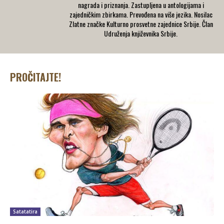
nagrada i priznanja. Zastupljena u antologijama i
zajedničkim zbirkama. Prevođena na više jezika. Nosilac
Zlatne značke Kulturno prosvetne zajednice Srbije. Član
Udruženja književnika Srbije.
PROČITAJTE!
Satatatira