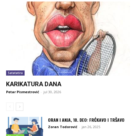
Satatatira
KARIKATURA DANA
Petar Pismestrović
-
jul 30, 2026
ORAN I ANJA, 10. DEO: FRĆKAVO I TRŠAVO
Zoran Todorović
-
jan 26, 2025