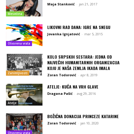
Maja Stanković
-
jan 21, 2017
Mesečina
LIKOVNI RAD DANA: IGRE NA SNEGU
Jovanka Ignjatović
-
mar 5, 2015
Otvorena vrata
KOLO SRPSKIH SESTARA: JEDNA OD
NAJVEĆIH HUMANITARNIH ORGANIZACIJA
KOJU JE NAŠA ZEMLJA IKADA IMALA
Zanimljivosti
Zoran Todorović
-
apr 8, 2019
ATELJE: KUĆA NA VRH GLAVE
Dragana Pašić
-
avg 29, 2016
Atelje
BOŽIĆNA DONACIJA PRINCEZE KATARINE
Zoran Todorović
-
jan 10, 2020
Otvorena vrata