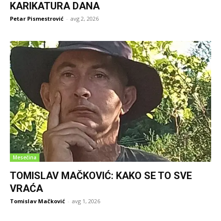
KARIKATURA DANA
Petar Pismestrović
-
avg 2, 2026
Mesečina
TOMISLAV MAČKOVIĆ: KAKO SE TO SVE
VRAĆA
Tomislav Mačković
-
avg 1, 2026