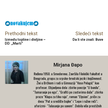
Facebook
X
Email
Prethodni tekst
Sledeći tekst
Između topline i divljine –
Da li ste znali: Buve
DD: „Marti“
Mirjana Đapo
Rođena 1950. u Smederevu. Završila Filološki fakultet u
Beogradu, grupa za srpsko-hrvatski jezik i književnost.
Živi u Brčkom i radi u Gimnaziji "Vaso Pelagić" kao
profesor. Objavljena dela: zbirke poezije "U bunilu",
"Tumaranje po egu", "Grafiti po zastorima duše" ;zbirka
proze "Klupa za tihu raju", roman "Elysion", priče za
decu "Put u središte bajke" i "Lepe i ružne reči";
aforizmi- "Talasanje po suvom". Dobila više prestižnih