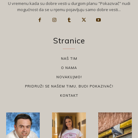
U vremenu kada su dobre vesti u durgom planu "Pokazivač" nudi
mogućnost da se u njemu pojavljuju samo dobre vesti...
Stranice
NAŠ TIM
O NAMA
NOVAKUJMO!
PRIDRUŽI SE NAŠEM TIMU, BUDI POKAZIVAČ!
KONTAKT