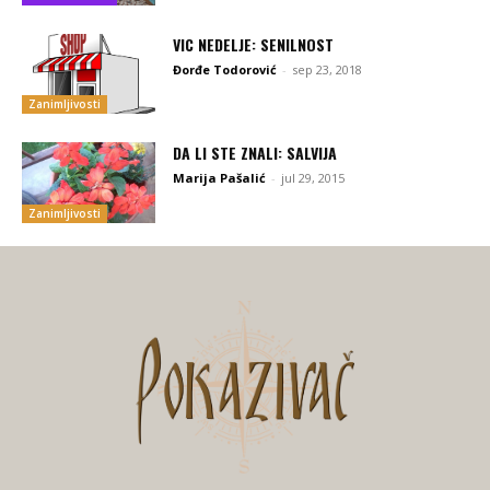
VIC NEDELJE: SENILNOST
Đorđe Todorović
-
sep 23, 2018
Zanimljivosti
DA LI STE ZNALI: SALVIJA
Marija Pašalić
-
jul 29, 2015
Zanimljivosti