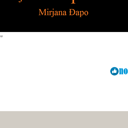
ma
Viber
ReddIt