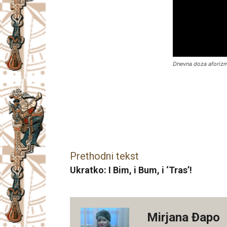
Dnevna doza aforiz
Facebook
X
Email
Prethodni tekst
Ukratko: I Bim, i Bum, i ‘Tras’!
Mirjana Đapo