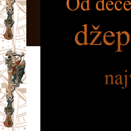
I
V
A
Č