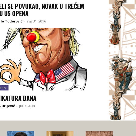
ELI SE POVUKAO, NOVAK U TREĆEM
U US OPENA
lo Todorović
-
avg 31, 2016
atira
IKATURA DANA
 Drljević
-
jul 9, 2018