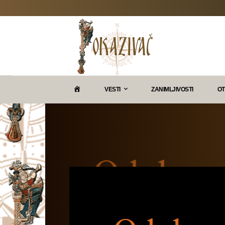
P
VESTI
ZANIMLJIVOSTI
OT
O
K
A
Z