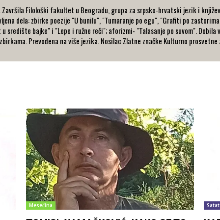
avršila Filološki fakultet u Beogradu, grupa za srpsko-hrvatski jezik i književ
ljena dela: zbirke poezije "U bunilu", "Tumaranje po egu", "Grafiti po zastorima
t u središte bajke" i "Lepe i ružne reči"; aforizmi- "Talasanje po suvom". Dobila
zbirkama. Prevođena na više jezika. Nosilac Zlatne značke Kulturno prosvetne z
Mesečina
Satat