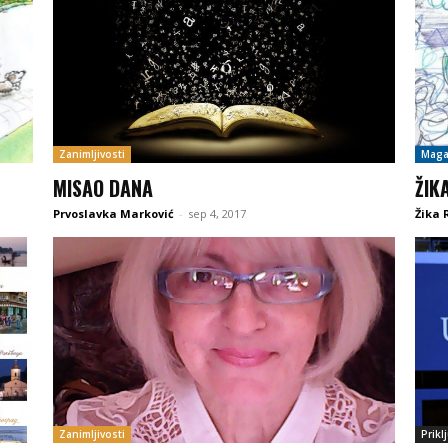
Zanimljivosti
Maga
MISAO DANA
ŽIK
Prvoslavka Marković
-
sep 4, 2017
Žika 
Zanimljivosti
Prikl