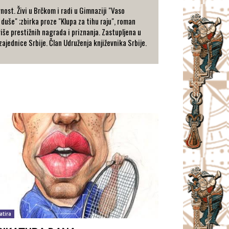
nost. Živi u Brčkom i radi u Gimnaziji "Vaso
 duše" ;zbirka proze "Klupa za tihu raju", roman
 više prestižnih nagrada i priznanja. Zastupljena u
ajednice Srbije. Član Udruženja književnika Srbije.
atira