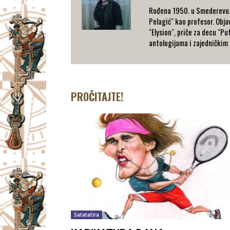
Rođena 1950. u Smederevu. Z
Pelagić" kao profesor. Objav
"Elysion", priče za decu "Pu
antologijama i zajedničkim 
PROČITAJTE!
Satatatira