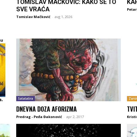
TOMISLAV MAČKOVIĆ: KAKO SE TO
KA
SVE VRAĆA
Petar
Tomislav Mačković
-
avg 1, 2026
Satatatira
Zanim
DNEVNA DOZA AFORIZMA
TVI
Predrag - Peđa Đakonović
-
apr 2, 2017
Krist