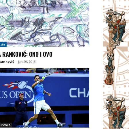
zin
A RANKOVIĆ: ONO I OVO
Ranković
-
jan 20, 2018
jučenija