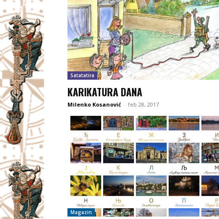
Satatatira
KARIKATURA DANA
Milenko Kosanović
-
feb 28, 2017
Magazin