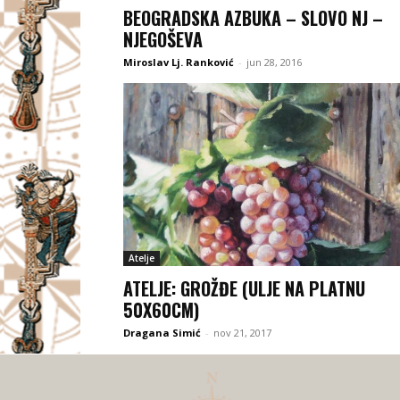
BEOGRADSKA AZBUKA – SLOVO NJ –
NJEGOŠEVA
Miroslav Lj. Ranković
-
jun 28, 2016
Atelje
ATELJE: GROŽĐE (ULJE NA PLATNU
50X60CM)
Dragana Simić
-
nov 21, 2017