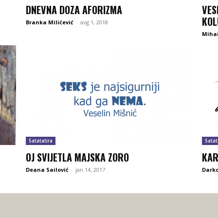
DNEVNA DOZA AFORIZMA
VES
KOL
Branka Milićević
-
avg 1, 2018
Mihai
Satatatira
Satat
OJ SVIJETLA MAJSKA ZORO
KAR
Deana Sailović
-
jan 14, 2017
Darko