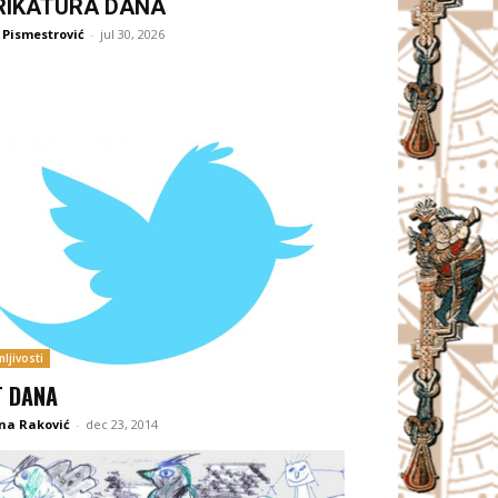
RIKATURA DANA
 Pismestrović
-
jul 30, 2026
ljivosti
T DANA
ina Raković
-
dec 23, 2014