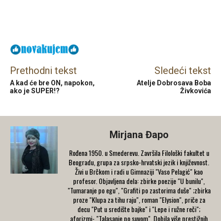
Facebook
X
Email
Prethodni tekst
Sledeći tekst
A kad će bre ON, napokon,
Atelje Dobrosava Boba
ako je SUPER!?
Živkovića
Mirjana Đapo
Rođena 1950. u Smederevu. Završila Filološki fakultet u
Beogradu, grupa za srpsko-hrvatski jezik i književnost.
Živi u Brčkom i radi u Gimnaziji "Vaso Pelagić" kao
profesor. Objavljena dela: zbirke poezije "U bunilu",
"Tumaranje po egu", "Grafiti po zastorima duše" ;zbirka
proze "Klupa za tihu raju", roman "Elysion", priče za
decu "Put u središte bajke" i "Lepe i ružne reči";
aforizmi- "Talasanje po suvom". Dobila više prestižnih