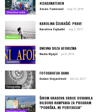
#IZADJINATEREN
Zoran Todorović
-
maj 13, 2019
Otvorena vrata
KAROLINA ĆOJBAŠIĆ: PRAVI
Karolina Ćojbašić
-
sep 2, 2017
Mesečina
DNEVNA DOZA AFORIZMA
Nada Kljajić
-
jul 9, 2016
Satatatira
FOTOGRAFIJA DANA
Dušan Stojančević
-
feb 23, 2017
Fotografija
ŠIROM GRADOVA SRBIJE OSVANULA
BILBORD KAMPANJA ZA PROGRAM
”PODRŠKA, NE PERFEKCIJA”
Otvorena vrata