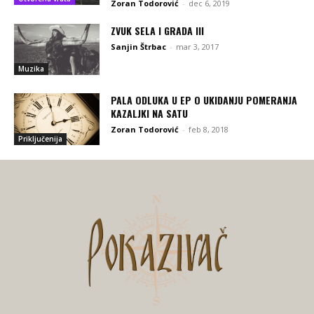
Zoran Todorović
-
dec 6, 2019
ZVUK SELA I GRADA III
Sanjin Štrbac
-
mar 3, 2017
Muzika
PALA ODLUKA U EP O UKIDANJU POMERANJA
KAZALJKI NA SATU
Zoran Todorović
-
feb 8, 2018
Priključenija