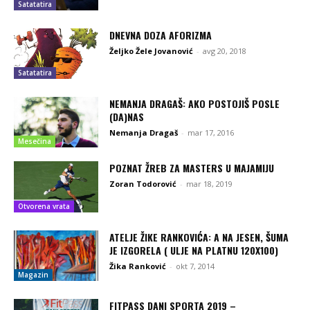
Satatatira
DNEVNA DOZA AFORIZMA
Željko Žele Jovanović
-
avg 20, 2018
Satatatira
NEMANJA DRAGAŠ: AKO POSTOJIŠ POSLE
(DA)NAS
Nemanja Dragaš
-
mar 17, 2016
Mesečina
POZNAT ŽREB ZA MASTERS U MAJAMIJU
Zoran Todorović
-
mar 18, 2019
Otvorena vrata
ATELJE ŽIKE RANKOVIĆA: A NA JESEN, ŠUMA
JE IZGORELA ( ULJE NA PLATNU 120X100)
Žika Ranković
-
okt 7, 2014
Magazin
FITPASS DANI SPORTA 2019 –