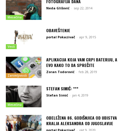
FOTOGRAFIJA DANA
Neda Glišović
-
sep 22, 2014
Mesečina
OBAVEŠTENJE
portal Pokazivač
-
apr 9, 2015
Vesti
APLIKACIJA KOJA VAM CRPI BATERIJU, A
EVO KAKO TO DA SPREČITE
Zoran Todorović
-
feb 28, 2019
Zanimljivosti
STEFAN SIMIĆ: ***
Stefan Simić
-
jan 4, 2019
Mesečina
OBELEŽENA 86. GODIŠNJICA OD UBISTVA
KRALJA ALEKSANDRA OD JUGOSLAVIJE
portal Pokazivač
-
okt 9, 2020