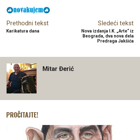
Prethodni tekst
Sledeći tekst
Karikatura dana
Nova izdanja I.K. „Arte“ iz
Beograda, dva nova dela
Predraga Jakšića
Mitar Đerić
PROČITAJTE!