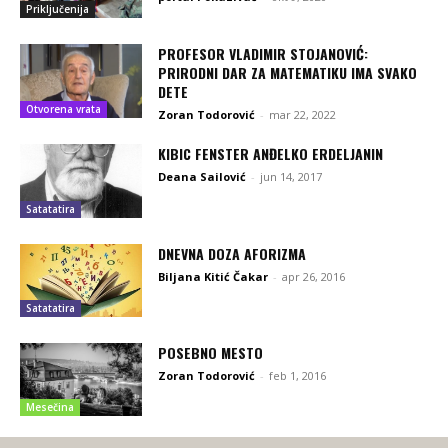
Priključenija
PROFESOR VLADIMIR STOJANOVIĆ:
PRIRODNI DAR ZA MATEMATIKU IMA SVAKO
DETE
Otvorena vrata
Zoran Todorović
-
mar 22, 2022
KIBIC FENSTER ANĐELKO ERDELJANIN
Deana Sailović
-
jun 14, 2017
Satatatira
DNEVNA DOZA AFORIZMA
Biljana Kitić Čakar
-
apr 26, 2016
Satatatira
POSEBNO MESTO
Zoran Todorović
-
feb 1, 2016
Mesečina