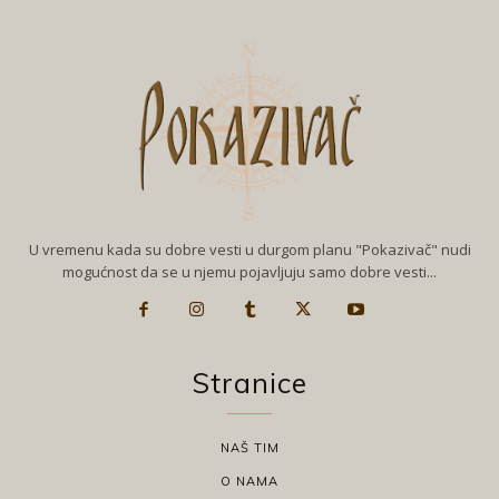
U vremenu kada su dobre vesti u durgom planu "Pokazivač" nudi
mogućnost da se u njemu pojavljuju samo dobre vesti...
Stranice
NAŠ TIM
O NAMA