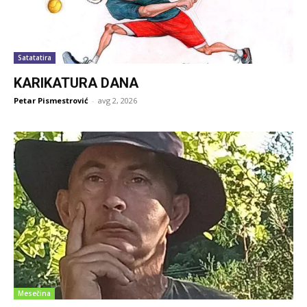
Satatatira
KARIKATURA DANA
Petar Pismestrović
-
avg 2, 2026
Mesečina