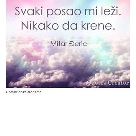
Dnevna doza aforizma
Facebook
X
Email