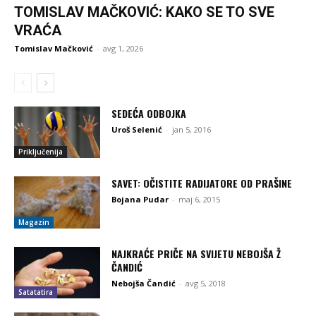
TOMISLAV MAČKOVIĆ: KAKO SE TO SVE
VRAĆA
Tomislav Mačković
-
avg 1, 2026
SEDEĆA ODBOJKA
Uroš Selenić
-
jan 5, 2016
Priključenija
SAVET: OČISTITE RADIJATORE OD PRAŠINE
Bojana Pudar
-
maj 6, 2015
Magazin
NAJKRAĆE PRIČE NA SVIJETU NEBOJŠA Ž
ČANDIĆ
Nebojša Čandić
-
avg 5, 2018
Satatatira