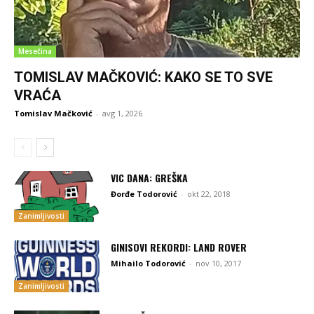
Mesečina
TOMISLAV MAČKOVIĆ: KAKO SE TO SVE
VRAĆA
Tomislav Mačković
-
avg 1, 2026
VIC DANA: GREŠKA
Đorđe Todorović
-
okt 22, 2018
Zanimljivosti
GINISOVI REKORDI: LAND ROVER
Mihailo Todorović
-
nov 10, 2017
Zanimljivosti