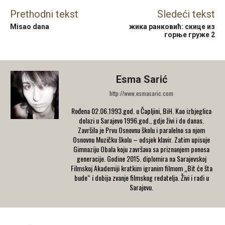
Prethodni tekst
Sledeći tekst
Misao dana
жика ранковић: скице из
горње груже 2
Esma Sarić
http://www.esmasaric.com
Rođena 02.06.1993.god. u Čapljini, BiH. Kao izbjeglica
dolazi u Sarajevo 1996.god., gdje živi i do danas.
Završila je Prvu Osnovnu školu i paralelno sa njom
Osnovnu Muzičku školu – odsjek klavir. Zatim upisuje
Gimnaziju Obala koju završava sa priznanjem ponosa
generacije. Godine 2015. diplomira na Sarajevskoj
Filmskoj Akademiji kratkim igranim filmom „Bit će šta
bude“ i dobija zvanje filmskog redatelja. Živi i radi u
Sarajevu.