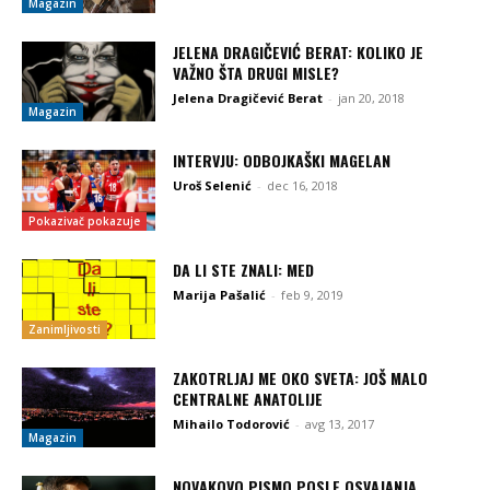
Magazin
JELENA DRAGIČEVIĆ BERAT: KOLIKO JE
VAŽNO ŠTA DRUGI MISLE?
Jelena Dragičević Berat
-
jan 20, 2018
Magazin
INTERVJU: ODBOJKAŠKI MAGELAN
Uroš Selenić
-
dec 16, 2018
Pokazivač pokazuje
DA LI STE ZNALI: MED
Marija Pašalić
-
feb 9, 2019
Zanimljivosti
ZAKOTRLJAJ ME OKO SVETA: JOŠ MALO
CENTRALNE ANATOLIJE
Mihailo Todorović
-
avg 13, 2017
Magazin
NOVAKOVO PISMO POSLE OSVAJANJA