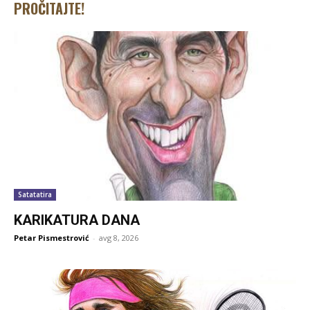
PROČITAJTE!
Satatatira
KARIKATURA DANA
Petar Pismestrović
-
avg 8, 2026