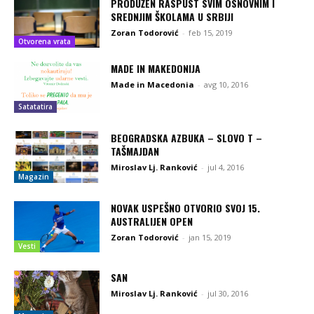
PRODUŽEN RASPUST SVIM OSNOVNIM I
SREDNJIM ŠKOLAMA U SRBIJI
Zoran Todorović
-
feb 15, 2019
Otvorena vrata
MADE IN MAKEDONIJA
Made in Macedonia
-
avg 10, 2016
Satatatira
BEOGRADSKA AZBUKA – SLOVO T –
TAŠMAJDAN
Miroslav Lj. Ranković
-
jul 4, 2016
Magazin
NOVAK USPEŠNO OTVORIO SVOJ 15.
AUSTRALIJEN OPEN
Zoran Todorović
-
jan 15, 2019
Vesti
SAN
Miroslav Lj. Ranković
-
jul 30, 2016