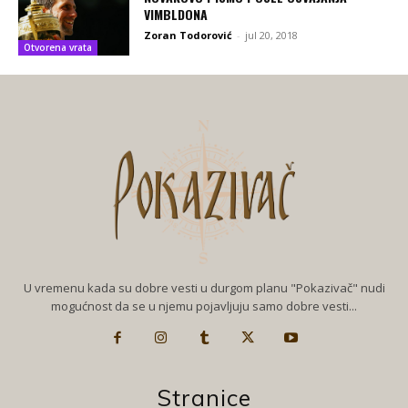
VIMBLDONA
Zoran Todorović
-
jul 20, 2018
Otvorena vrata
U vremenu kada su dobre vesti u durgom planu "Pokazivač" nudi
mogućnost da se u njemu pojavljuju samo dobre vesti...
Stranice